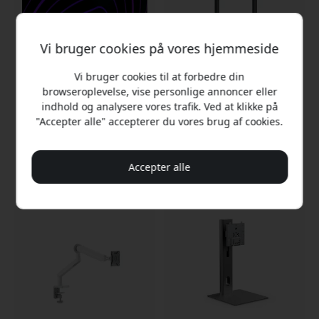
Vi bruger cookies på vores hjemmeside
Vi bruger cookies til at forbedre din
ALOGIC EDGE 40 tommer
ALOGIC Elements HDMI-
browseroplevelse, vise personlige annoncer eller
ultrabred WQHD LCD-
kabel med 4K-
indhold og analysere vores trafik. Ved at klikke på
monitor med USB-C, 90 W
understøttelse, Premium
opladning og 3440x1440
High Speed HDMI, 1 m,
"Accepter alle" accepterer du vores brug af cookies.
opløsning - Sølv
han til han, 18 Gbps til TV
og monitor - Sort
7 499 DKK
79 DKK
Accepter alle