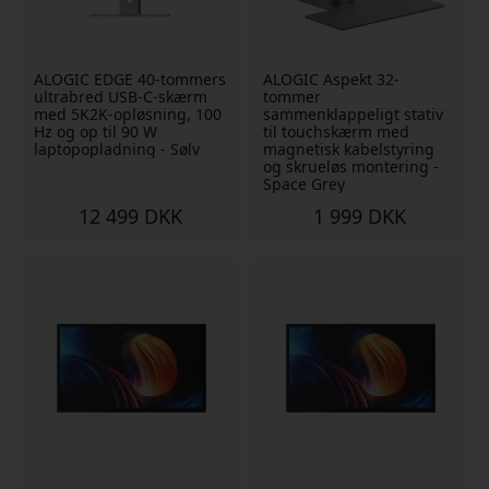
ALOGIC EDGE 40-tommers
ALOGIC Aspekt 32-
ultrabred USB-C-skærm
tommer
med 5K2K-opløsning, 100
sammenklappeligt stativ
Hz og op til 90 W
til touchskærm med
laptopopladning - Sølv
magnetisk kabelstyring
og skrueløs montering -
Space Grey
12 499 DKK
1 999 DKK