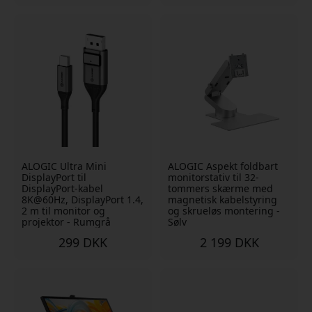
ALOGIC Ultra Mini
ALOGIC Aspekt foldbart
DisplayPort til
monitorstativ til 32-
DisplayPort-kabel
tommers skærme med
8K@60Hz, DisplayPort 1.4,
magnetisk kabelstyring
2 m til monitor og
og skrueløs montering -
projektor - Rumgrå
Sølv
299 DKK
2 199 DKK