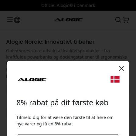
Officiel Alogic® i Danmark
Alogic Nordic: Innovativt tilbehør
Oplev vores store udvalg af kvalitetsprodukter - fra
kraftfulde powerbanks og dockingstationer til ergonomiske
holdere til bærbare computere og 4K-skærme. Alogic
tilbyder smarte løsninger, der forbedrer ydeevnen og
brugeroplevelsen af dine enheder.
🎉 Din rabatkode:
8% rabat på dit første køb
Vis alle kategorier
Tilmeld dig for at være den første til at høre om
nye varer og få en 8% rabat
Brug denne kode ved kassen for at få 8% rabat.