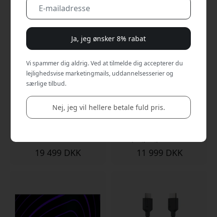
Ja, jeg ønsker 8% rabat
Vi spammer dig aldrig. Ved at tilmelde dig accepterer du
lejlighedsvise marketingmails, uddannelsesserier og
særlige tilbud.
ALOGIC Clarity 32 tommer
ALOGIC Clarity 5K Touch
6K touchskærmsmonitor
27-tommers
med USB-C-hub og 95W
touchskærmsmonitor
Nej, jeg vil hellere betale fuld pris.
Power Delivery til kreative
med 5K-opløsning, USB-C
professionelle
og MPP 2.0-
understøttelse til kreative
arbejdsgange - Sølv
19 499 DKK
11 999 DKK