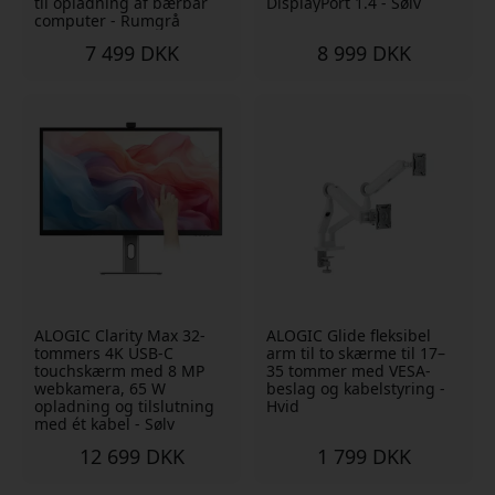
til opladning af bærbar
DisplayPort 1.4 - Sølv
computer - Rumgrå
7 499 DKK
8 999 DKK
ALOGIC Clarity Max 32-
ALOGIC Glide fleksibel
tommers 4K USB-C
arm til to skærme til 17–
touchskærm med 8 MP
35 tommer med VESA-
webkamera, 65 W
beslag og kabelstyring -
opladning og tilslutning
Hvid
med ét kabel - Sølv
12 699 DKK
1 799 DKK