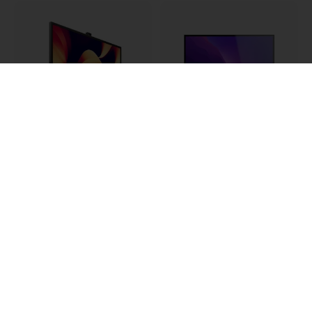
Alogic Clarity Pro 27
ALOGIC Clarity 27-tommer
tommer UHD 4K-skærm
UHD 4K-skærm med USB-
med indbygget
C, 90 W Power Delivery og
webkamera og 65 W
justerbart stativ til laptop
strømforsyning via USB-C
- Sølv
- Rumgrå
7 799 DKK
6 299 DKK