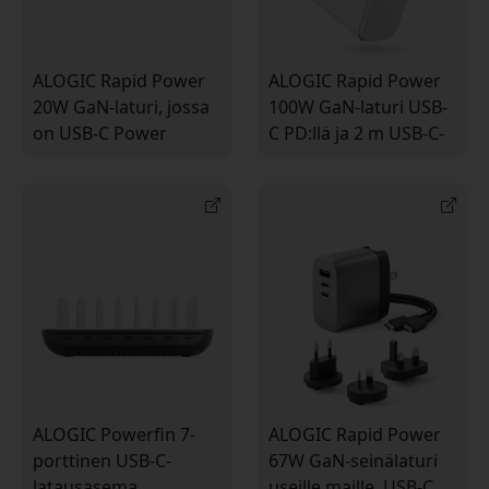
ALOGIC Rapid Power
ALOGIC Rapid Power
20W GaN-laturi, jossa
100W GaN-laturi USB-
on USB-C Power
C PD:llä ja 2 m USB-C-
Delivery, kompakti
kaapelilla
muotoilu
kannettavalle
älypuhelimelle ja
tietokoneelle, tabletille
tabletille
ja puhelimelle
ALOGIC Powerfin 7-
ALOGIC Rapid Power
porttinen USB-C-
67W GaN-seinälaturi
latausasema
useille maille, USB-C,