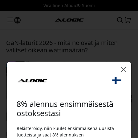
Virallinen Alogic® Suomi
GaN-laturit 2026 - mitä ne ovat ja miten
valitset oikean wattimäärän?
🎉 Alennuskoodisi:
8% alennus ensimmäisestä
ostoksestasi
Rekisteröidy, niin kuulet ensimmäisenä uusista
Käytä tätä koodia kassalla saadaksesi 8%
May 23, 2026
tuotteista ja saat 8% alennuksen
alennuksen.