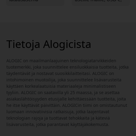
työpöydälle, jossa on 7
USB-A ja 2 m USB-C-
USB-C-porttia ja tilaa 7
kaapeli
laitteelle
Tietoja Alogicista
ALOGIC on maailmanlaajuinen teknologiatarvikkeiden
tuotemerkki, joka suunnittelee ensiluokkaisia tuotteita, jotka
täydentävät ja nostavat suosikkilaitteitasi. ALOGIC on
intohimoinen muotoilija, joka suunnittelee lisävarusteita
käyttäen korkealaatuisia materiaaleja minimalistiseen
tyyliin. ALOGIC on saatavilla yli 25 maassa, ja se asettaa
asiakaslähtöisyyden etusijalle kehittäessään tuotteita, joita
he itse käyttävät päivittäin. ALOGICin tiimi on omistautunut
luomaan innovatiivisia ratkaisuja, jotka laajentavat
teknologian rajoja ja tuottavat tehokkaita ja käteviä
lisävarusteita, jotka parantavat käyttäjäkokemusta.