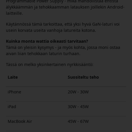
Programmable Power Supply - mikä mahdollistaa entistä
älykkäämmän ja tehokkaamman latauksen joillekin Android-
laitteille.
Käytännössä tämä tarkoittaa, että yksi hyvä GaN-laturi voi
usein korvata useita vanhoja latureita kotona.
Kuinka monta wattia oikeasti tarvitaan?
Tämä on yleisin kysymys - ja myös kohta, jossa moni ostaa
aivan liian tehokkaan laturin turhaan.
Tässä on melko yksinkertainen nyrkkisääntö:
Laite
Suositeltu teho
iPhone
20W - 30W
iPad
30W - 45W
MacBook Air
45W - 67W