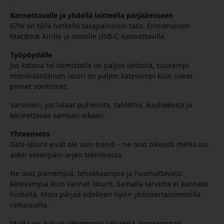
Kannettavalle ja yhdellä laitteella pärjäämiseen
67W on tällä hetkellä tasapainoisin taso. Erinomainen
MacBook Airille ja monille USB-C-kannettaville.
Työpöydälle
Jos kotona tai toimistolla on paljon laitteita, suurempi
moniliitäntäinen laturi on paljon kätevämpi kuin useat
pienet sovittimet.
Varsinkin, jos lataat puhelinta, tablettia, kuulokkeita ja
kannettavaa samaan aikaan.
Yhteenveto
GaN-laturit eivät ole vain trendi - ne ovat oikeasti melko iso
askel eteenpäin arjen tekniikassa.
Ne ovat pienempiä, tehokkaampia ja huomattavasti
kätevämpiä kuin vanhat laturit. Samalla tarvetta ei kannata
liioitella. Moni pärjää edelleen hyvin yksinkertaisemmilla
ratkaisuilla.
Mutta jos haluat vähemmän latureita, nopeamman