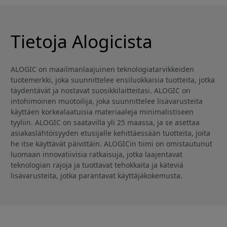
Tietoja Alogicista
ALOGIC on maailmanlaajuinen teknologiatarvikkeiden
tuotemerkki, joka suunnittelee ensiluokkaisia tuotteita, jotka
täydentävät ja nostavat suosikkilaitteitasi. ALOGIC on
intohimoinen muotoilija, joka suunnittelee lisävarusteita
käyttäen korkealaatuisia materiaaleja minimalistiseen
tyyliin. ALOGIC on saatavilla yli 25 maassa, ja se asettaa
asiakaslähtöisyyden etusijalle kehittäessään tuotteita, joita
he itse käyttävät päivittäin. ALOGICin tiimi on omistautunut
luomaan innovatiivisia ratkaisuja, jotka laajentavat
teknologian rajoja ja tuottavat tehokkaita ja käteviä
lisävarusteita, jotka parantavat käyttäjäkokemusta.