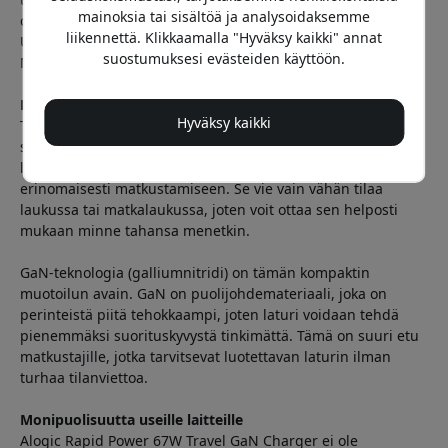
mainoksia tai sisältöä ja analysoidaksemme
on siis yhteensopiva paitsi iPhonen myös monien muiden
liikennettä. Klikkaamalla "Hyväksy kaikki" annat
USB-C:tä käyttävien laitteiden kanssa, mukaan lukien iPad ja
suostumuksesi evästeiden käyttöön.
MacBook.
Kompakti muotoilu matkalle
Hyväksy kaikki
Toinen Alogic Rapid Power 67W GaN -laturin suuri etu on
sen kompakti muotoilu. Toisin kuin monet muut tehokkaat
laturit, tämä laturi on pieni ja kevyt, joten se sopii
erinomaisesti matkustamiseen. Se vie vain vähän tilaa
laukussa tai matkalaukussa, joten voit ottaa sen helposti
mukaan minne tahansa menetkin.
GaN-teknologia (galliumnitridi) on tämän kompaktin
muotoilun avain. GaN on puolijohdemateriaali, joka on
perinteistä piitä tehokkaampi, joten laturi voidaan tehdä
pienemmäksi suorituskyvystä tinkimättä. Tämä on suuri etu
matkustajille, jotka tarvitsevat luotettavan laturin ilman
turhaa tilanviettoa.
Monipuolisuutta useille laitteille
Alogic Rapid Power 67W Travel GaN Charger ei ole