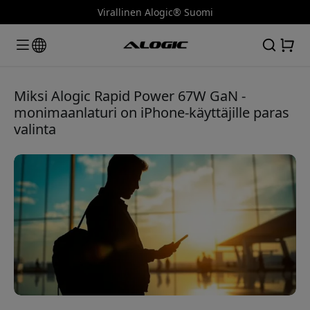
Virallinen Alogic® Suomi
Miksi Alogic Rapid Power 67W GaN -
monimaanlaturi on iPhone-käyttäjille paras
valinta
🎉 Alennuskoodisi:
8% alennus ensimmäisestä
ostoksestasi
Rekisteröidy, niin kuulet ensimmäisenä uusista
Käytä tätä koodia kassalla saadaksesi 8%
tuotteista ja saat 8% alennuksen
alennuksen.