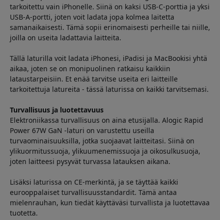
tarkoitettu vain iPhonelle. Siinä on kaksi USB-C-porttia ja yksi
USB-A-portti, joten voit ladata jopa kolmea laitetta
samanaikaisesti. Tämä sopii erinomaisesti perheille tai niille,
joilla on useita ladattavia laitteita.
Tällä laturilla voit ladata iPhonesi, iPadisi ja MacBookisi yhtä
aikaa, joten se on monipuolinen ratkaisu kaikkiin
lataustarpeisiin. Et enää tarvitse useita eri laitteille
tarkoitettuja latureita - tässä laturissa on kaikki tarvitsemasi.
Turvallisuus ja luotettavuus
Elektroniikassa turvallisuus on aina etusijalla. Alogic Rapid
Power 67W GaN -laturi on varustettu useilla
turvaominaisuuksilla, jotka suojaavat laitteitasi. Siinä on
ylikuormitussuoja, ylikuumenemissuoja ja oikosulkusuoja,
joten laitteesi pysyvät turvassa latauksen aikana.
Lisäksi laturissa on CE-merkintä, ja se täyttää kaikki
eurooppalaiset turvallisuusstandardit. Tämä antaa
mielenrauhan, kun tiedät käyttäväsi turvallista ja luotettavaa
tuotetta.