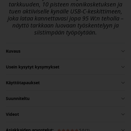
tarkkuuden, 10 pisteen monikosketuksen ja
tuen aktiiviselle kynälle USB-C-keskittimeen,
joka lataa kannettavasi jopa 95 W:n teholla –
näyttö tarkkaan luovaan työskentelyyn ja
siistimpään työpöytään.
Kuvaus
Usein kysytyt kysymykset
Käyttötapaukset
Suunniteltu
Videot
Asiakkaiden arvostelut:
5.0 (1)