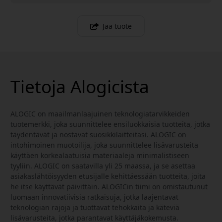
Jaa tuote
Tietoja Alogicista
ALOGIC on maailmanlaajuinen teknologiatarvikkeiden
tuotemerkki, joka suunnittelee ensiluokkaisia tuotteita, jotka
täydentävät ja nostavat suosikkilaitteitasi. ALOGIC on
intohimoinen muotoilija, joka suunnittelee lisävarusteita
käyttäen korkealaatuisia materiaaleja minimalistiseen
tyyliin. ALOGIC on saatavilla yli 25 maassa, ja se asettaa
asiakaslähtöisyyden etusijalle kehittäessään tuotteita, joita
he itse käyttävät päivittäin. ALOGICin tiimi on omistautunut
luomaan innovatiivisia ratkaisuja, jotka laajentavat
teknologian rajoja ja tuottavat tehokkaita ja käteviä
lisävarusteita, jotka parantavat käyttäjäkokemusta.