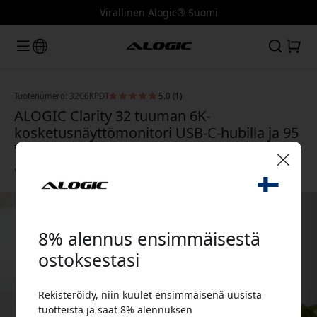
Virallinen Alogic® Suomi
Tuotenumero: 32C6KPDT
5.0 (1)
ALOGIC Clarity 32 tuuman 6K-
kosketusnäyttömonitori USB-C-hubilla ja 95
W:n Power Deliveryllä luoville
ammattilaisille
🎉 Alennuskoodisi:
8% alennus ensimmäisestä
ostoksestasi
Rekisteröidy, niin kuulet ensimmäisenä uusista
Käytä tätä koodia kassalla saadaksesi 8%
tuotteista ja saat 8% alennuksen
alennuksen.