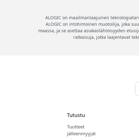
ALOGIC on maailmanlaajuinen teknologiatarvikk
ALOGIC on intohimoinen muotoilija, joka suunn
maassa, ja se asettaa asiakaslähtöisyyden etusija
ratkaisuja, jotka laajentavat te
Tutustu
Tuotteet
Jälleenmyyjät