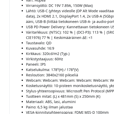
Väri: Hopea
Virransyöttö: DC 19V 7.89A, 150W (Max)
Lähtö: USB-C (yhteys videolle (DP Alt Mode vaadita
data), 2x HDMI 2.1, DisplayPort 1.4, 2x USB-A (5Gbps
ääni, USB-B (liittää tietokoneen USB-A- ja audio-port
USB PD Power Delivery: Kannettavan tietokoneen U
Väritarkkuus: (NTSC): 102 % | (DCI-P3): 113 % | (S
CIE1976) 77 % | Keskimääräinen ΔE: <1
Taustavalo: QD
Kuvasuhde: 16:9
Kirkkaus: 320cd/m2 (Typ.)
Virkistystaajuus: 60Hz
Paneeli: IPS
Katselukulma: 178°(H) / 178°(V)
Resloution: 3840x2160 pikseliä
Webcam: Webcam: Webcam: Webcam: Webcam: We
Kosketusnäyttö: 10-pisteen monikosketusnäyttö, yksi
Stylus-yhteensopivuus: Microsoft Pen Protocol (MPP
Tuotteen mitat: (L) x 481mm (S) x 250mm (K)
Materiaali: ABS, lasi, alumiini
Paino: 6,5 kg ilman jalustaa
VESA-kiinnitysyhteensopiva: FDMI MIS-D 100mm