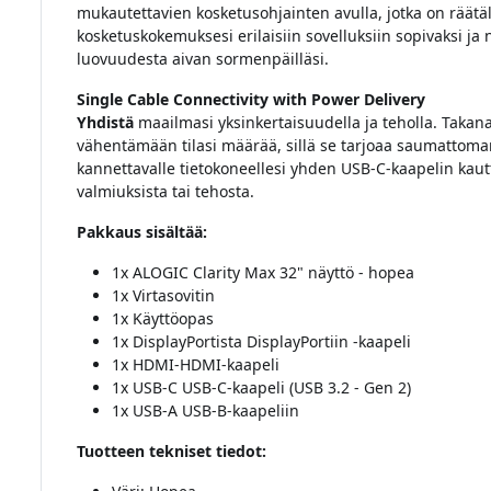
mukautettavien kosketusohjainten avulla, jotka on räätäl
kosketuskokemuksesi erilaisiin sovelluksiin sopivaksi ja
luovuudesta aivan sormenpäilläsi.
Single Cable Connectivity with Power Delivery
Yhdistä
maailmasi yksinkertaisuudella ja teholla. Takana
vähentämään tilasi määrää, sillä se tarjoaa saumattoma
kannettavalle tietokoneellesi yhden USB-C-kaapelin kautta
valmiuksista tai tehosta.
Pakkaus sisältää:
1x ALOGIC Clarity Max 32" näyttö - hopea
1x Virtasovitin
1x Käyttöopas
1x DisplayPortista DisplayPortiin -kaapeli
1x HDMI-HDMI-kaapeli
1x USB-C USB-C-kaapeli (USB 3.2 - Gen 2)
1x USB-A USB-B-kaapeliin
Tuotteen tekniset tiedot: