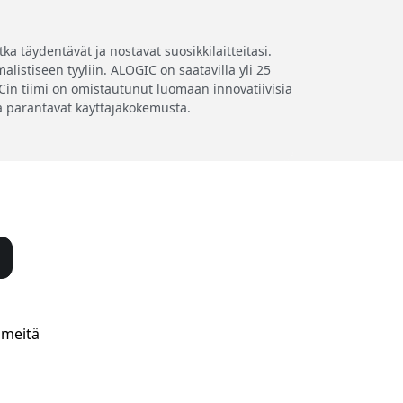
a täydentävät ja nostavat suosikkilaitteitasi.
listiseen tyyliin. ALOGIC on saatavilla yli 25
GICin tiimi on omistautunut luomaan innovatiivisia
tka parantavat käyttäjäkokemusta.
 meitä