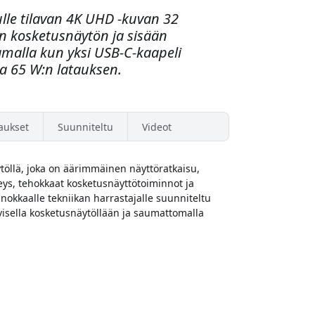
ulle tilavan 4K UHD -kuvan 32
n kosketusnäytön ja sisään
malla kun yksi USB-C-kaapeli
pa 65 W:n latauksen.
aukset
Suunniteltu
Videot
töllä, joka on äärimmäinen näyttöratkaisu,
eys, tehokkaat kosketusnäyttötoiminnot ja
nnokkaalle tekniikan harrastajalle suunniteltu
iivisella kosketusnäytöllään ja saumattomalla