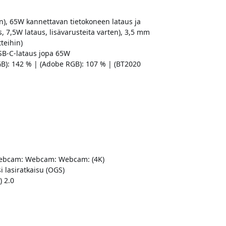
an), 65W kannettavan tietokoneen lataus ja
, 7,5W lataus, lisävarusteita varten), 3,5 mm
teihin)
SB-C-lataus jopa 65W
RGB): 142 % | (Adobe RGB): 107 % | (BT2020
bcam: Webcam: Webcam: (4K)
 lasiratkaisu (OGS)
) 2.0