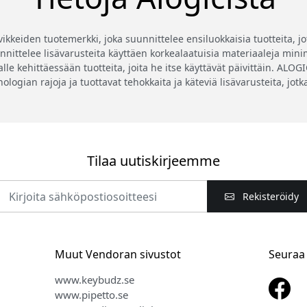
eiden tuotemerkki, joka suunnittelee ensiluokkaisia tuotteita, jotk
ittelee lisävarusteita käyttäen korkealaatuisia materiaaleja minima
lle kehittäessään tuotteita, joita he itse käyttävät päivittäin. ALO
knologian rajoja ja tuottavat tehokkaita ja käteviä lisävarusteita, jo
Tilaa uutiskirjeemme
Rekisteröidy
Muut Vendoran sivustot
Seuraa
www.keybudz.se
www.pipetto.se