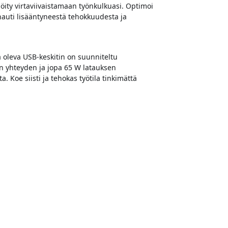
öity virtaviivaistamaan työnkulkuasi. Optimoi
 nauti lisääntyneestä tehokkuudesta ja
 oleva USB-keskitin on suunniteltu
n yhteyden ja jopa 65 W latauksen
. Koe siisti ja tehokas työtila tinkimättä