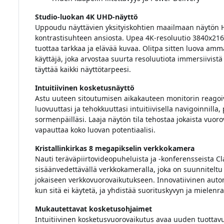
Studio-luokan 4K UHD-näyttö
Uppoudu näyttävien yksityiskohtien maailmaan näytön 
kontrastisuhteen ansiosta. Upea 4K-resoluutio 3840x2160 
tuottaa tarkkaa ja elävää kuvaa. Olitpa sitten luova ammat
käyttäjä, joka arvostaa suurta resoluutiota immersiivistä
täyttää kaikki näyttötarpeesi.
Intuitiivinen kosketusnäyttö
Astu uuteen sitoutumisen aikakauteen monitorin reagoi
luovuuttasi ja tehokkuuttasi intuitiivisella navigoinnilla,
sormenpäilläsi. Laaja näytön tila tehostaa jokaista vuorov
vapauttaa koko luovan potentiaalisi.
Kristallinkirkas 8 megapikselin verkkokamera
Nauti teräväpiirtovideopuheluista ja -konferensseista C
sisäänvedettävällä verkkokameralla, joka on suunniteltu
jokaiseen verkkovuorovaikutukseen. Innovatiivinen autom
kun sitä ei käytetä, ja yhdistää suorituskyvyn ja mielenr
Mukautettavat kosketusohjaimet
Intuitiivinen kosketusvuorovaikutus avaa uuden tuotta