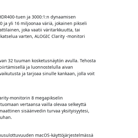
HDR400-tuen ja 3000:1:n dynaamisen
ja yli 16 miljoonaa väriä, jokainen pikseli
tilainen, joka vaatii väritarkkuutta, tai
 katselua varten, ALOGIC Clarity -monitori
van 32 tuuman kosketusnäytön avulla. Tehosta
 piirtämisellä ja luonnostelulla aivan
aikutusta ja tarjoaa sinulle kankaan, jolla voit
larity-monitorin 8 megapikselin
 tuomaan vertaansa vailla olevaa selkeyttä
aattinen sisäänvedin turvaa yksityisyytesi,
auhan.
vuusulottuvuuden macOS-käyttöjärjestelmässä