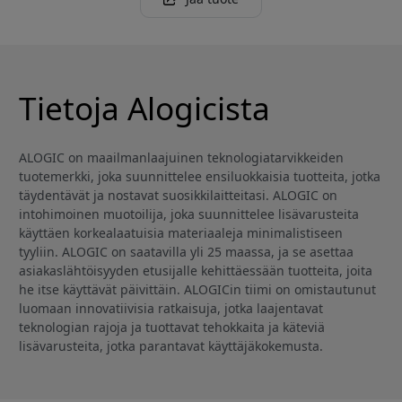
Tietoja Alogicista
ALOGIC on maailmanlaajuinen teknologiatarvikkeiden
tuotemerkki, joka suunnittelee ensiluokkaisia tuotteita, jotka
täydentävät ja nostavat suosikkilaitteitasi. ALOGIC on
intohimoinen muotoilija, joka suunnittelee lisävarusteita
käyttäen korkealaatuisia materiaaleja minimalistiseen
tyyliin. ALOGIC on saatavilla yli 25 maassa, ja se asettaa
asiakaslähtöisyyden etusijalle kehittäessään tuotteita, joita
he itse käyttävät päivittäin. ALOGICin tiimi on omistautunut
luomaan innovatiivisia ratkaisuja, jotka laajentavat
teknologian rajoja ja tuottavat tehokkaita ja käteviä
lisävarusteita, jotka parantavat käyttäjäkokemusta.