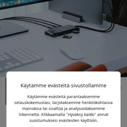
Käytämme evästeitä sivustollamme
Käytämme evästeitä parantaaksemme
selauskokemustasi, tarjotaksemme henkilökohtaisia
mainoksia tai sisältöä ja analysoidaksemme
liikennettä. Klikkaamalla "Hyväksy kaikki" annat
Suositeltava hinta
suostumuksesi evästeiden käyttöön.
189.99 EUR