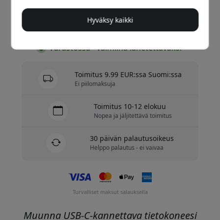
Hyväksy kaikki
Osta nyt
Varastossa - valmiina lähetettäväksi
Toimitus 9.99 EUR:ssa Suomi:ssa
Ei piilomaksuja
Toimitus 10-12 elokuu
Nopea ja jäljitettävä toimitus
30 päivän palautusoikeus
Helppo palautus - ei vaivaa
Turvalliset maksut salauksella
Muunna USB-C-kannettava tietokoneesi