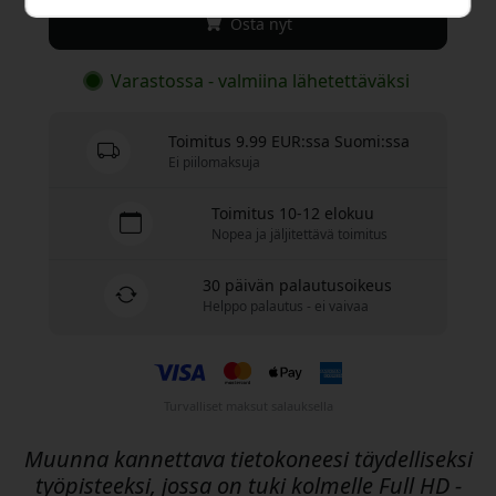
Osta nyt
Varastossa - valmiina lähetettäväksi
Toimitus 9.99 EUR:ssa Suomi:ssa
Ei piilomaksuja
Toimitus 10-12 elokuu
Nopea ja jäljitettävä toimitus
30 päivän palautusoikeus
Helppo palautus - ei vaivaa
Turvalliset maksut salauksella
Muunna kannettava tietokoneesi täydelliseksi
työpisteeksi, jossa on tuki kolmelle Full HD -