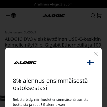
Virallinen Alogic® Suomi
Tuotenumero: DUCDDV3
ALOGIC DV3 yleiskäyttöinen USB-C-keskitin
kolmelle näytölle, Gigabit Ethernetillä ja 100
W latauksella - Avaruuden harmaa
🎉 Alennuskoodisi:
8% alennus ensimmäisestä
ostoksestasi
Rekisteröidy, niin kuulet ensimmäisenä uusista
Käytä tätä koodia kassalla saadaksesi 8%
tuotteista ja saat 8% alennuksen
alennuksen.