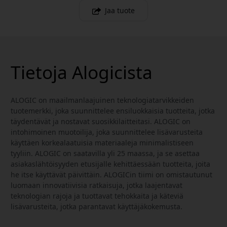
Jaa tuote
Tietoja Alogicista
ALOGIC on maailmanlaajuinen teknologiatarvikkeiden
tuotemerkki, joka suunnittelee ensiluokkaisia tuotteita, jotka
täydentävät ja nostavat suosikkilaitteitasi. ALOGIC on
intohimoinen muotoilija, joka suunnittelee lisävarusteita
käyttäen korkealaatuisia materiaaleja minimalistiseen
tyyliin. ALOGIC on saatavilla yli 25 maassa, ja se asettaa
asiakaslähtöisyyden etusijalle kehittäessään tuotteita, joita
he itse käyttävät päivittäin. ALOGICin tiimi on omistautunut
luomaan innovatiivisia ratkaisuja, jotka laajentavat
teknologian rajoja ja tuottavat tehokkaita ja käteviä
lisävarusteita, jotka parantavat käyttäjäkokemusta.