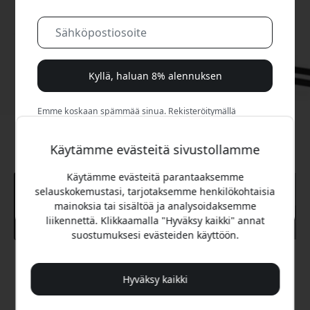
Kyllä, haluan 8% alennuksen
Emme koskaan spämmää sinua. Rekisteröitymällä
hyväksyt satunnaiset markkinointisähköpostit, opastavat
sarjat ja erikoistarjoukset.
Käytämme evästeitä sivustollamme
Ei, maksan mieluummin täyden hinnan.
Käytämme evästeitä parantaaksemme
selauskokemustasi, tarjotaksemme henkilökohtaisia
mainoksia tai sisältöä ja analysoidaksemme
liikennettä. Klikkaamalla "Hyväksy kaikki" annat
suostumuksesi evästeiden käyttöön.
Suositeltava hinta
149.99 EUR
Hyväksy kaikki