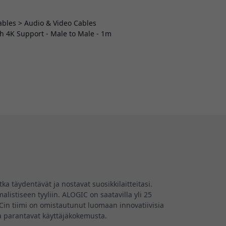
Cables > Audio & Video Cables
h 4K Support - Male to Male - 1m
a täydentävät ja nostavat suosikkilaitteitasi.
listiseen tyyliin. ALOGIC on saatavilla yli 25
GICin tiimi on omistautunut luomaan innovatiivisia
tka parantavat käyttäjäkokemusta.