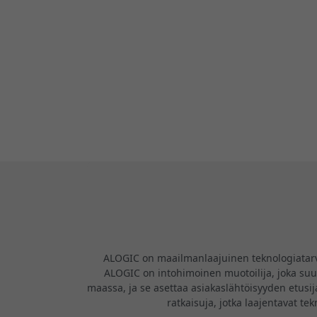
ALOGIC on maailmanlaajuinen teknologiatarvikk
ALOGIC on intohimoinen muotoilija, joka suunn
maassa, ja se asettaa asiakaslähtöisyyden etusija
ratkaisuja, jotka laajentavat te