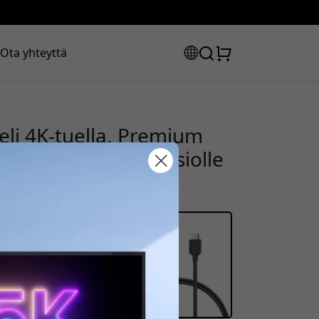
Ota yhteyttä
i 4K-tuella, Premium
os, 18 Gbps televisiolle
uskoodisi:
la saadaksesi 8% alennuksen.