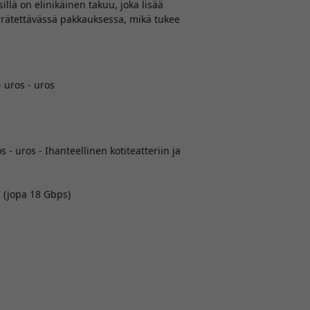
illä on elinikäinen takuu, joka lisää
rrätettävässä pakkauksessa, mikä tukee
 uros - uros
- uros - Ihanteellinen kotiteatteriin ja
(jopa 18 Gbps)