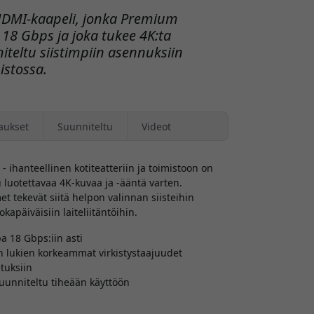
HDMI-kaapeli, jonka Premium
 18 Gbps ja joka tukee 4K:ta
niteltu siistimpiin asennuksiin
istossa.
aukset
Suunniteltu
Videot
ihanteellinen kotiteatteriin ja toimistoon on
luotettavaa 4K-kuvaa ja -ääntä varten.
met tekevät siitä helpon valinnan siisteihin
kapäiväisiin laiteliitäntöihin.
 18 Gbps:iin asti
n lukien korkeammat virkistystaajuudet
etuksiin
 suunniteltu tiheään käyttöön