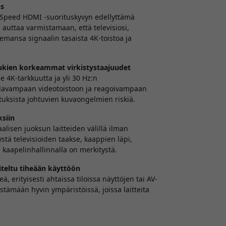
ps
Speed HDMI -suorituskyvyn edellyttämä
auttaa varmistamaan, että televisiosi,
semansa signaalin tasaista 4K-toistoa ja
lukien korkeammat virkistystaajuudet
e 4K-tarkkuutta ja yli 30 Hz:n
sulavampaan videotoistoon ja reagoivampaan
uksista johtuvien kuvaongelmien riskiä.
ksiin
alisen juoksun laitteiden välillä ilman
ystä televisioiden taakse, kaappien läpi,
a kaapelinhallinnalla on merkitystä.
niteltu tiheään käyttöön
ä, erityisesti ahtaissa tiloissa näyttöjen tai AV-
stämään hyvin ympäristöissä, joissa laitteita