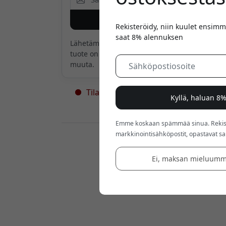
Ilmoita minulle
Rekisteröidy, niin kuulet ensimm
saat 8% alennuksen
Lähetämme sinulle sähköpostin vain, kun
tuote on taas saatavilla. Emme mitään
muuta.
Tilapäisesti loppu varastosta - lisää
Kyllä, haluan 8
tulossa
Emme koskaan spämmää sinua. Rekiste
markkinointisähköpostit, opastavat sarj
Jälleenmyyjät:
Ei, maksan mieluumm