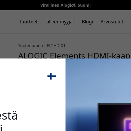
Virallinen Alogic® Suomi
Tuotteet
Jälleenmyyjät
Blogi
Arvostelut
Tuotenumero: EL2HD-01
ALOGIC Elements HDMI-kaapel
High Speed HDMI, 1 m, uros-ur
ja näytölle - Musta
🎉 Alenn
stä
i
Käytä tätä koodia kassal