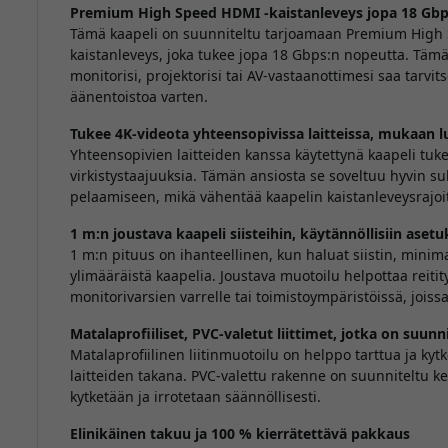
Premium High Speed HDMI -kaistanleveys jopa 18 Gb
Tämä kaapeli on suunniteltu tarjoamaan Premium High 
kaistanleveys, joka tukee jopa 18 Gbps:n nopeutta. Tämä 
monitorisi, projektorisi tai AV-vastaanottimesi saa tarvit
äänentoistoa varten.
Tukee 4K-videota yhteensopivissa laitteissa, mukaan 
Yhteensopivien laitteiden kanssa käytettynä kaapeli tuke
virkistystaajuuksia. Tämän ansiosta se soveltuu hyvin 
pelaamiseen, mikä vähentää kaapelin kaistanleveysrajoit
1 m:n joustava kaapeli siisteihin, käytännöllisiin asetu
1 m:n pituus on ihanteellinen, kun haluat siistin, minima
ylimääräistä kaapelia. Joustava muotoilu helpottaa reitit
monitorivarsien varrelle tai toimistoympäristöissä, joiss
Matalaprofiiliset, PVC-valetut liittimet, jotka on suun
Matalaprofiilinen liitinmuotoilu on helppo tarttua ja kytke
laitteiden takana. PVC-valettu rakenne on suunniteltu ke
kytketään ja irrotetaan säännöllisesti.
Elinikäinen takuu ja 100 % kierrätettävä pakkaus