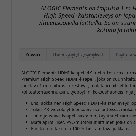
ALOGIC Elements on taipuisa 1 m 
High Speed -kaistanleveys on jopa
yhteensopivilla laitteilla. Se on suun
kotona ja toim
Kuvaus
Usein kysytyt kysymykset
Käyttötap
ALOGIC Elements HDMI-kaapeli 4K-tuella 1m uros - uros - 
Premium High Speed HDMI -kaapeli, joka on suunniteltu 
Joustava 1 m:n pituus ja kestävät, matalaprofiiliset liitti
kotiteatteriasennuksiin, työpöytiin, kokoushuoneisiin ja jo
Ensiluokkainen High Speed HDMI -kaistanleveys jopa
Tukee 4K-videota yhteensopivissa laitteissa, mukaa
1 m:n joustava kaapeli siisteihin, käytännöllisiin as
Matalaprofiiliset, PVC-muotoillut liittimet, jotka on
Elinikäinen takuu ja 100 % kierrätettävä pakkaus