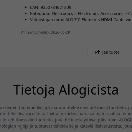
EAN: 9350784021809
Kategoria: Electronics > Electronics Accessories > 
Valmistajan nimi: ALOGIC Elements HDMI Cable wit
Viimeksi päivitetty: 2026-06-29
Jaa tuote
Tietoja Alogicista
eiden tuotemerkki, joka suunnittelee ensiluokkaisia tuotteita, jotk
ittelee lisävarusteita käyttäen korkealaatuisia materiaaleja minima
lle kehittäessään tuotteita, joita he itse käyttävät päivittäin. ALO
knologian rajoja ja tuottavat tehokkaita ja käteviä lisävarusteita, jo