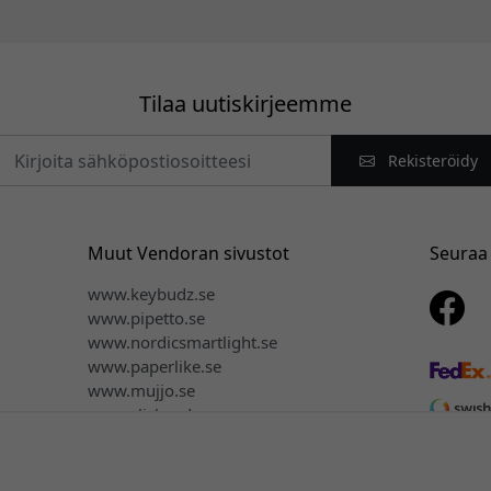
Tilaa uutiskirjeemme
Rekisteröidy
Muut Vendoran sivustot
Seuraa
www.keybudz.se
www.pipetto.se
www.nordicsmartlight.se
www.paperlike.se
www.mujjo.se
www.clickandgrow.se
www.plaud.se