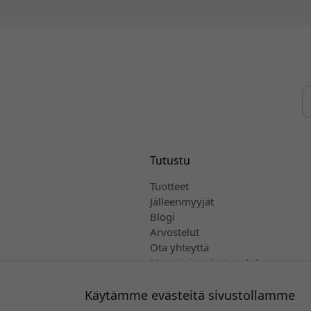
Tutustu
Tuotteet
Jälleenmyyjät
Blogi
Arvostelut
Ota yhteyttä
Myynti- ja toimitusehdot
Suomi
Käytämme evästeitä sivustollamme