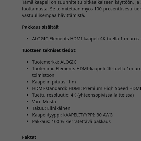
Tämä kaapeli on suunniteltu pitkäaikaiseen käyttöön, ja s
luottamusta. Se toimitetaan myös 100-prosenttisesti kie
vastuullisempaa hävittämistä.
Pakkaus sisältää:
ALOGIC Elements HDMI-kaapeli 4K-tuella 1 m uros -
Tuotteen tekniset tiedot:
Tuotemerkki: ALOGIC
Tuotenimi: Elements HDMI-kaapeli 4K-tuella 1m uros 
toimistoon
Kaapelin pituus: 1 m
HDMI-standardi: HDMI: Premium High Speed HDMI 
Tuettu resoluutio: 4K (yhteensopivissa laitteissa)
Väri: Musta
Takuu: Elinikäinen
Kaapelityyppi: kAAPELITYYPPI: 30 AWG
Pakkaus: 100 % kierrätettävä pakkaus
Faktat