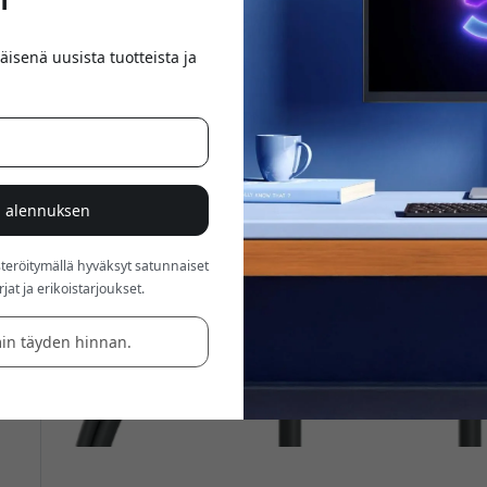
äisenä uusista tuotteista ja
% alennuksen
röitymällä hyväksyt satunnaiset
at ja erikoistarjoukset.
in täyden hinnan.