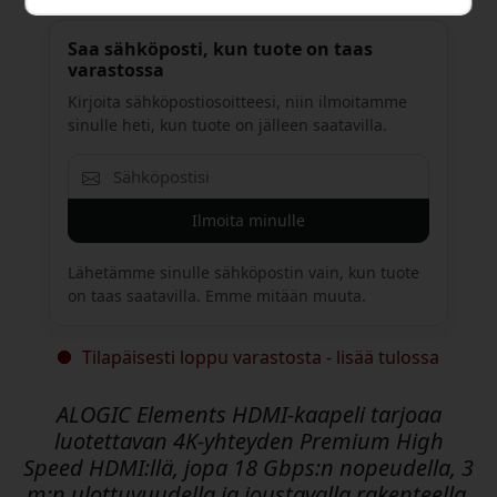
Saa sähköposti, kun tuote on taas
varastossa
Kirjoita sähköpostiosoitteesi, niin ilmoitamme
sinulle heti, kun tuote on jälleen saatavilla.
Ilmoita minulle
Lähetämme sinulle sähköpostin vain, kun tuote
on taas saatavilla. Emme mitään muuta.
Tilapäisesti loppu varastosta - lisää tulossa
ALOGIC Elements HDMI-kaapeli tarjoaa
luotettavan 4K-yhteyden Premium High
Speed HDMI:llä, jopa 18 Gbps:n nopeudella, 3
m:n ulottuvuudella ja joustavalla rakenteella,