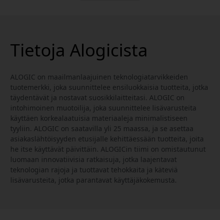
Tietoja Alogicista
ALOGIC on maailmanlaajuinen teknologiatarvikkeiden
tuotemerkki, joka suunnittelee ensiluokkaisia tuotteita, jotka
täydentävät ja nostavat suosikkilaitteitasi. ALOGIC on
intohimoinen muotoilija, joka suunnittelee lisävarusteita
käyttäen korkealaatuisia materiaaleja minimalistiseen
tyyliin. ALOGIC on saatavilla yli 25 maassa, ja se asettaa
asiakaslähtöisyyden etusijalle kehittäessään tuotteita, joita
he itse käyttävät päivittäin. ALOGICin tiimi on omistautunut
luomaan innovatiivisia ratkaisuja, jotka laajentavat
teknologian rajoja ja tuottavat tehokkaita ja käteviä
lisävarusteita, jotka parantavat käyttäjäkokemusta.