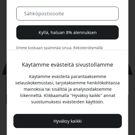
Kyllä, haluan 8% alennuksen
Emme koskaan spämmää sinua. Rekisteröitymällä
hyväksyt satunnaiset markkinointisähköpostit, opastavat
sarjat ja erikoistarjoukset.
Käytämme evästeitä sivustollamme
Ei, maksan mieluummin täyden hinnan.
Käytämme evästeitä parantaaksemme
selauskokemustasi, tarjotaksemme henkilökohtaisia
mainoksia tai sisältöä ja analysoidaksemme
liikennettä. Klikkaamalla "Hyväksy kaikki" annat
suostumuksesi evästeiden käyttöön.
Suositeltava hinta
Hyväksy kaikki
14.99 EUR