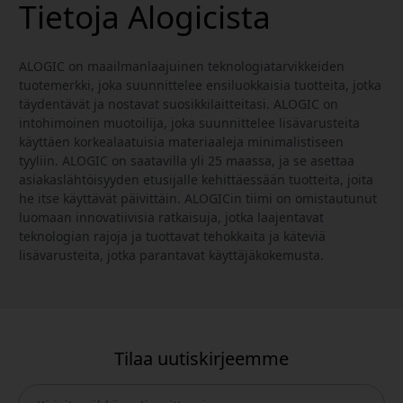
Tietoja Alogicista
ALOGIC on maailmanlaajuinen teknologiatarvikkeiden
tuotemerkki, joka suunnittelee ensiluokkaisia tuotteita, jotka
täydentävät ja nostavat suosikkilaitteitasi. ALOGIC on
intohimoinen muotoilija, joka suunnittelee lisävarusteita
käyttäen korkealaatuisia materiaaleja minimalistiseen
tyyliin. ALOGIC on saatavilla yli 25 maassa, ja se asettaa
asiakaslähtöisyyden etusijalle kehittäessään tuotteita, joita
he itse käyttävät päivittäin. ALOGICin tiimi on omistautunut
luomaan innovatiivisia ratkaisuja, jotka laajentavat
teknologian rajoja ja tuottavat tehokkaita ja käteviä
lisävarusteita, jotka parantavat käyttäjäkokemusta.
Tilaa uutiskirjeemme