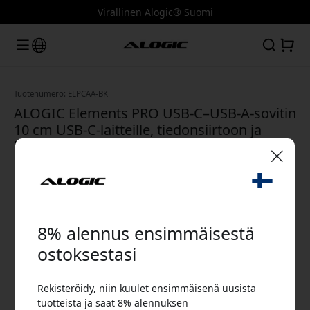
Virallinen Alogic® Suomi
Tuotenumero: ELPCAA-BK
ALOGIC Elements PRO USB-C–USB-A-sovitin
10 cm USB-C-laitteille, tiedonsiirtoon ja
lataukseen, 5 Gbps - Musta
🎉 Alennuskoodisi:
8% alennus ensimmäisestä
ostoksestasi
Rekisteröidy, niin kuulet ensimmäisenä uusista
Käytä tätä koodia kassalla saadaksesi 8%
tuotteista ja saat 8% alennuksen
alennuksen.