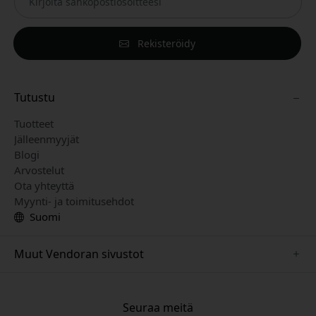
Rekisteröidy
Tutustu
Tuotteet
Jälleenmyyjät
Blogi
Arvostelut
Ota yhteyttä
Myynti- ja toimitusehdot
Suomi
Muut Vendoran sivustot
www.keybudz.se
www.pipetto.se
Seuraa meitä
www.nordicsmartlight.se