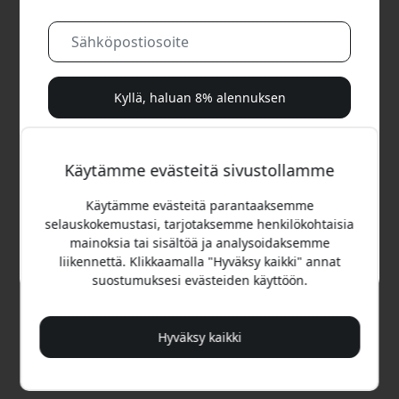
Kyllä, haluan 8% alennuksen
Emme koskaan spämmää sinua. Rekisteröitymällä
hyväksyt satunnaiset markkinointisähköpostit, opastavat
Käytämme evästeitä sivustollamme
sarjat ja erikoistarjoukset.
Käytämme evästeitä parantaaksemme
Ei, maksan mieluummin täyden hinnan.
selauskokemustasi, tarjotaksemme henkilökohtaisia
mainoksia tai sisältöä ja analysoidaksemme
Suositeltava hinta
liikennettä. Klikkaamalla "Hyväksy kaikki" annat
14.99 EUR
suostumuksesi evästeiden käyttöön.
Osta nyt
Hyväksy kaikki
Varastossa - valmiina lähetettäväksi