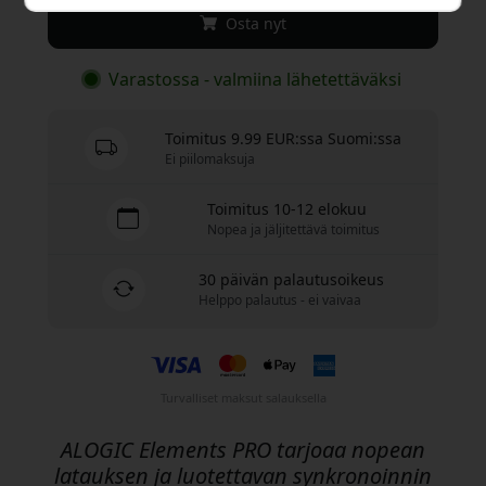
Osta nyt
Varastossa - valmiina lähetettäväksi
Toimitus 9.99 EUR:ssa Suomi:ssa
Ei piilomaksuja
Toimitus 10-12 elokuu
Nopea ja jäljitettävä toimitus
30 päivän palautusoikeus
Helppo palautus - ei vaivaa
Turvalliset maksut salauksella
ALOGIC Elements PRO tarjoaa nopean
latauksen ja luotettavan synkronoinnin