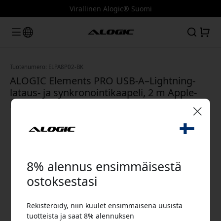
Virallinen Alogic® Suomi
Tuotenumero: ELPA8P02-BK
ALOGIC Elements PRO USB-A–Lightning-
lataus- ja synkronointikaapeli, 2 m Apple-
laitteille - Musta
🎉 Alennuskoodisi:
8% alennus ensimmäisestä
ostoksestasi
Rekisteröidy, niin kuulet ensimmäisenä uusista
Käytä tätä koodia kassalla saadaksesi 8%
tuotteista ja saat 8% alennuksen
alennuksen.