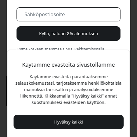
Kyllä, haluan 8% alennuksen
Emme koskaan spämmää sinua. Rekisteröitymällä
hyväksyt satunnaiset markkinointisähköpostit, opastavat
sarjat ja erikoistarjoukset.
Käytämme evästeitä sivustollamme
Käytämme evästeitä parantaaksemme
Ei, maksan mieluummin täyden hinnan.
selauskokemustasi, tarjotaksemme henkilökohtaisia
mainoksia tai sisältöä ja analysoidaksemme
liikennettä. Klikkaamalla "Hyväksy kaikki" annat
suostumuksesi evästeiden käyttöön.
Suositeltava hinta
Hyväksy kaikki
27.99 EUR