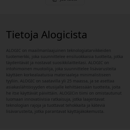
Tietoja Alogicista
ALOGIC on maailmanlaajuinen teknologiatarvikkeiden
tuotemerkki, joka suunnittelee ensiluokkaisia tuotteita, jotka
täydentävät ja nostavat suosikkilaitteitasi. ALOGIC on
intohimoinen muotoilija, joka suunnittelee lisävarusteita
käyttäen korkealaatuisia materiaaleja minimalistiseen
tyyliin. ALOGIC on saatavilla yli 25 maassa, ja se asettaa
asiakaslähtöisyyden etusijalle kehittäessään tuotteita, joita
he itse käyttävät päivittäin. ALOGICin tiimi on omistautunut
luomaan innovatiivisia ratkaisuja, jotka laajentavat
teknologian rajoja ja tuottavat tehokkaita ja käteviä
lisävarusteita, jotka parantavat käyttäjäkokemusta.