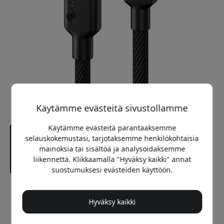
Käytämme evästeitä sivustollamme
Käytämme evästeitä parantaaksemme
selauskokemustasi, tarjotaksemme henkilökohtaisia
mainoksia tai sisältöä ja analysoidaksemme
liikennettä. Klikkaamalla "Hyväksy kaikki" annat
suostumuksesi evästeiden käyttöön.
Suositeltava hinta
22.99 EUR
Hyväksy kaikki