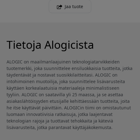
Jaa tuote
Tietoja Alogicista
ALOGIC on maailmanlaajuinen teknologiatarvikkeiden
tuotemerkki, joka suunnittelee ensiluokkaisia tuotteita, jotka
täydentävät ja nostavat suosikkilaitteitasi. ALOGIC on
intohimoinen muotoilija, joka suunnittelee lisävarusteita
käyttäen korkealaatuisia materiaaleja minimalistiseen
tyyliin. ALOGIC on saatavilla yli 25 maassa, ja se asettaa
asiakaslähtöisyyden etusijalle kehittäessään tuotteita, joita
he itse käyttävät päivittäin. ALOGICin tiimi on omistautunut
luomaan innovatiivisia ratkaisuja, jotka laajentavat
teknologian rajoja ja tuottavat tehokkaita ja käteviä
lisävarusteita, jotka parantavat käyttäjäkokemusta.