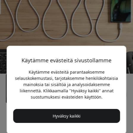
Käytämme evästeitä sivustollamme
Käytämme evästeitä parantaaksemme
selauskokemustasi, tarjotaksemme henkilökohtaisia
mainoksia tai sisältöä ja analysoidaksemme
liikennettä. Klikkaamalla "Hyväksy kaikki" annat
suostumuksesi evästeiden käyttöön.
Suositeltava hinta
Hyväksy kaikki
36.99 EUR