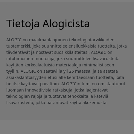
Tietoja Alogicista
ALOGIC on maailmanlaajuinen teknologiatarvikkeiden
tuotemerkki, joka suunnittelee ensiluokkaisia tuotteita, jotka
täydentävät ja nostavat suosikkilaitteitasi. ALOGIC on
intohimoinen muotoilija, joka suunnittelee lisävarusteita
käyttäen korkealaatuisia materiaaleja minimalistiseen
tyyliin. ALOGIC on saatavilla yli 25 maassa, ja se asettaa
asiakaslähtöisyyden etusijalle kehittäessään tuotteita, joita
he itse käyttävät päivittäin. ALOGICin tiimi on omistautunut
luomaan innovatiivisia ratkaisuja, jotka laajentavat
teknologian rajoja ja tuottavat tehokkaita ja käteviä
lisävarusteita, jotka parantavat käyttäjäkokemusta.