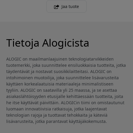
Jaa tuote
Tietoja Alogicista
ALOGIC on maailmanlaajuinen teknologiatarvikkeiden
tuotemerkki, joka suunnittelee ensiluokkaisia tuotteita, jotka
täydentävät ja nostavat suosikkilaitteitasi. ALOGIC on
intohimoinen muotoilija, joka suunnittelee lisävarusteita
käyttäen korkealaatuisia materiaaleja minimalistiseen
tyyliin. ALOGIC on saatavilla yli 25 maassa, ja se asettaa
asiakaslähtöisyyden etusijalle kehittäessään tuotteita, joita
he itse käyttävät päivittäin. ALOGICin tiimi on omistautunut
luomaan innovatiivisia ratkaisuja, jotka laajentavat
teknologian rajoja ja tuottavat tehokkaita ja käteviä
lisävarusteita, jotka parantavat käyttäjäkokemusta.