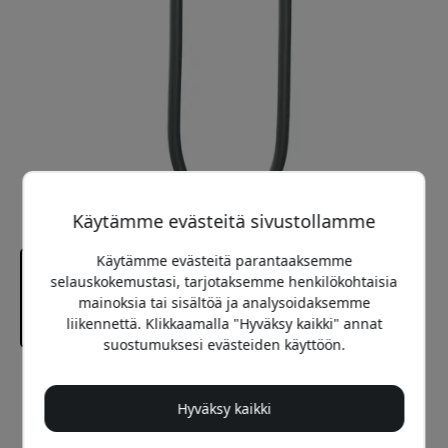
Käytämme evästeitä sivustollamme
Käytämme evästeitä parantaaksemme
selauskokemustasi, tarjotaksemme henkilökohtaisia
mainoksia tai sisältöä ja analysoidaksemme
liikennettä. Klikkaamalla "Hyväksy kaikki" annat
suostumuksesi evästeiden käyttöön.
Suositeltava hinta
24.99 EUR
Hyväksy kaikki