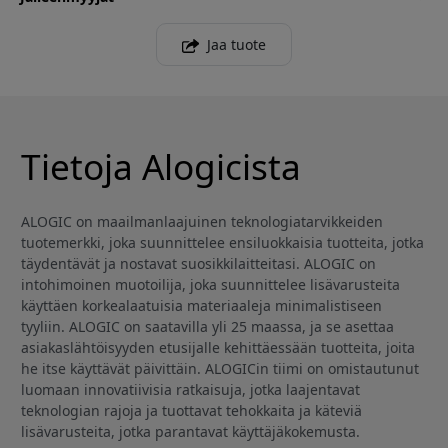
Jaa tuote
Tietoja Alogicista
ALOGIC on maailmanlaajuinen teknologiatarvikkeiden
tuotemerkki, joka suunnittelee ensiluokkaisia tuotteita, jotka
täydentävät ja nostavat suosikkilaitteitasi. ALOGIC on
intohimoinen muotoilija, joka suunnittelee lisävarusteita
käyttäen korkealaatuisia materiaaleja minimalistiseen
tyyliin. ALOGIC on saatavilla yli 25 maassa, ja se asettaa
asiakaslähtöisyyden etusijalle kehittäessään tuotteita, joita
he itse käyttävät päivittäin. ALOGICin tiimi on omistautunut
luomaan innovatiivisia ratkaisuja, jotka laajentavat
teknologian rajoja ja tuottavat tehokkaita ja käteviä
lisävarusteita, jotka parantavat käyttäjäkokemusta.