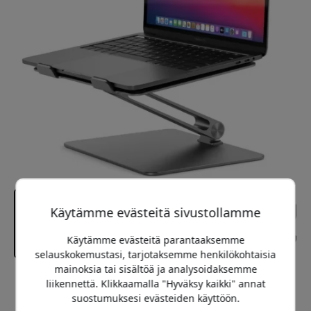
Käytämme evästeitä sivustollamme
Käytämme evästeitä parantaaksemme
selauskokemustasi, tarjotaksemme henkilökohtaisia
mainoksia tai sisältöä ja analysoidaksemme
Suositeltava hinta
liikennettä. Klikkaamalla "Hyväksy kaikki" annat
79.99 EUR
suostumuksesi evästeiden käyttöön.