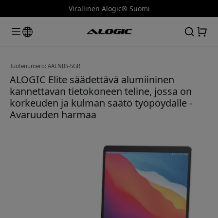
Virallinen Alogic® Suomi
Tuotenumero: AALNBS-SGR
ALOGIC Elite säädettävä alumiininen
kannettavan tietokoneen teline, jossa on
korkeuden ja kulman säätö työpöydälle -
Avaruuden harmaa