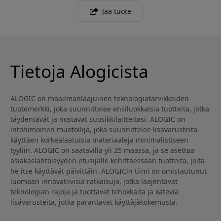
Jaa tuote
Tietoja Alogicista
ALOGIC on maailmanlaajuinen teknologiatarvikkeiden
tuotemerkki, joka suunnittelee ensiluokkaisia tuotteita, jotka
täydentävät ja nostavat suosikkilaitteitasi. ALOGIC on
intohimoinen muotoilija, joka suunnittelee lisävarusteita
käyttäen korkealaatuisia materiaaleja minimalistiseen
tyyliin. ALOGIC on saatavilla yli 25 maassa, ja se asettaa
asiakaslähtöisyyden etusijalle kehittäessään tuotteita, joita
he itse käyttävät päivittäin. ALOGICin tiimi on omistautunut
luomaan innovatiivisia ratkaisuja, jotka laajentavat
teknologian rajoja ja tuottavat tehokkaita ja käteviä
lisävarusteita, jotka parantavat käyttäjäkokemusta.