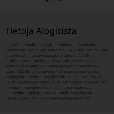
Tietoja Alogicista
ALOGIC on maailmanlaajuinen teknologiatarvikkeiden
tuotemerkki, joka suunnittelee ensiluokkaisia tuotteita, jotka
täydentävät ja nostavat suosikkilaitteitasi. ALOGIC on
intohimoinen muotoilija, joka suunnittelee lisävarusteita
käyttäen korkealaatuisia materiaaleja minimalistiseen
tyyliin. ALOGIC on saatavilla yli 25 maassa, ja se asettaa
asiakaslähtöisyyden etusijalle kehittäessään tuotteita, joita
he itse käyttävät päivittäin. ALOGICin tiimi on omistautunut
luomaan innovatiivisia ratkaisuja, jotka laajentavat
teknologian rajoja ja tuottavat tehokkaita ja käteviä
lisävarusteita, jotka parantavat käyttäjäkokemusta.