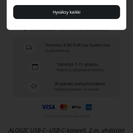
Hyväksy kaikki
Osta nyt
Varastossa - valmiina lähetettäväksi
Toimitus 9.99 EUR:ssa Suomi:ssa
Ei piilomaksuja
Toimitus 7-11 elokuu
Nopea ja jäljitettävä toimitus
30 päivän palautusoikeus
Helppo palautus - ei vaivaa
Turvalliset maksut salauksella
ALOGIC USB-C–USB-C-kaapeli, 2 m, yhdistää