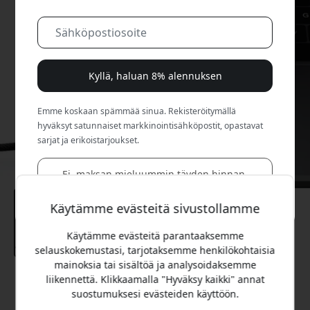
Kyllä, haluan 8% alennuksen
Emme koskaan spämmää sinua. Rekisteröitymällä
hyväksyt satunnaiset markkinointisähköpostit, opastavat
sarjat ja erikoistarjoukset.
Ei, maksan mieluummin täyden hinnan.
Käytämme evästeitä sivustollamme
Käytämme evästeitä parantaaksemme
selauskokemustasi, tarjotaksemme henkilökohtaisia
mainoksia tai sisältöä ja analysoidaksemme
liikennettä. Klikkaamalla "Hyväksy kaikki" annat
Suositeltava hinta
suostumuksesi evästeiden käyttöön.
27.99 EUR