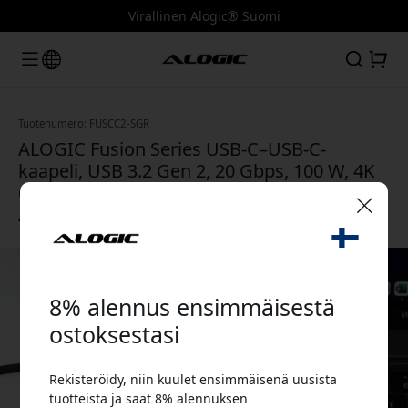
Virallinen Alogic® Suomi
Tuotenumero: FUSCC2-SGR
ALOGIC Fusion Series USB-C–USB-C-
kaapeli, USB 3.2 Gen 2, 20 Gbps, 100 W, 4K
60 Hz, 2 m lataukseen ja videoon -
Avaruuden harmaa
🎉 Alennuskoodisi:
8% alennus ensimmäisestä
ostoksestasi
Rekisteröidy, niin kuulet ensimmäisenä uusista
Käytä tätä koodia kassalla saadaksesi 8%
tuotteista ja saat 8% alennuksen
alennuksen.