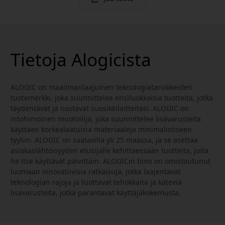
Tietoja Alogicista
ALOGIC on maailmanlaajuinen teknologiatarvikkeiden
tuotemerkki, joka suunnittelee ensiluokkaisia tuotteita, jotka
täydentävät ja nostavat suosikkilaitteitasi. ALOGIC on
intohimoinen muotoilija, joka suunnittelee lisävarusteita
käyttäen korkealaatuisia materiaaleja minimalistiseen
tyyliin. ALOGIC on saatavilla yli 25 maassa, ja se asettaa
asiakaslähtöisyyden etusijalle kehittäessään tuotteita, joita
he itse käyttävät päivittäin. ALOGICin tiimi on omistautunut
luomaan innovatiivisia ratkaisuja, jotka laajentavat
teknologian rajoja ja tuottavat tehokkaita ja käteviä
lisävarusteita, jotka parantavat käyttäjäkokemusta.