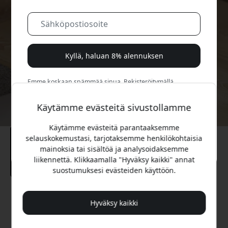
Kyllä, haluan 8% alennuksen
Emme koskaan spämmää sinua. Rekisteröitymällä
hyväksyt satunnaiset markkinointisähköpostit, opastavat
sarjat ja erikoistarjoukset.
Käytämme evästeitä sivustollamme
Käytämme evästeitä parantaaksemme
Ei, maksan mieluummin täyden hinnan.
selauskokemustasi, tarjotaksemme henkilökohtaisia
mainoksia tai sisältöä ja analysoidaksemme
liikennettä. Klikkaamalla "Hyväksy kaikki" annat
suostumuksesi evästeiden käyttöön.
Suositeltava hinta
Hyväksy kaikki
84.99 EUR