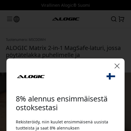
Virallinen Alogic® Suomi
Tuotenumero: MSCDDWH
ALOGIC Matrix 2-in-1 MagSafe-laturi, jossa
pöytätelakka puhelimelle ja
nappikuulokkeille - Valkoinen
🎉 Alennuskoodisi:
8% alennus ensimmäisestä
ostoksestasi
Rekisteröidy, niin kuulet ensimmäisenä uusista
Käytä tätä koodia kassalla saadaksesi 8%
tuotteista ja saat 8% alennuksen
alennuksen.