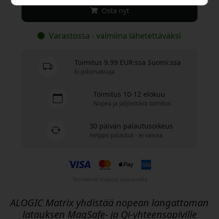
Osta nyt
Varastossa - valmiina lähetettäväksi
Toimitus 9.99 EUR:ssa Suomi:ssa
Ei piilomaksuja
Toimitus 10-12 elokuu
Nopea ja jäljitettävä toimitus
30 päivän palautusoikeus
Helppo palautus - ei vaivaa
Turvalliset maksut salauksella
ALOGIC Matrix yhdistää nopean langattoman
latauksen MagSafe- ja Qi-yhteensopiville