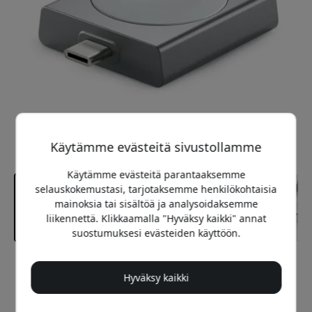
Käytämme evästeitä sivustollamme
Käytämme evästeitä parantaaksemme
selauskokemustasi, tarjotaksemme henkilökohtaisia
mainoksia tai sisältöä ja analysoidaksemme
liikennettä. Klikkaamalla "Hyväksy kaikki" annat
suostumuksesi evästeiden käyttöön.
Suositeltava hinta
Hyväksy kaikki
49.99 EUR