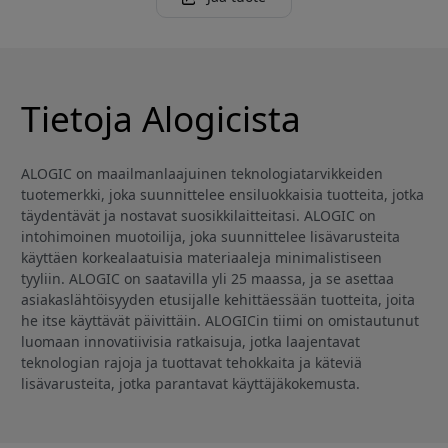
Tietoja Alogicista
ALOGIC on maailmanlaajuinen teknologiatarvikkeiden
tuotemerkki, joka suunnittelee ensiluokkaisia tuotteita, jotka
täydentävät ja nostavat suosikkilaitteitasi. ALOGIC on
intohimoinen muotoilija, joka suunnittelee lisävarusteita
käyttäen korkealaatuisia materiaaleja minimalistiseen
tyyliin. ALOGIC on saatavilla yli 25 maassa, ja se asettaa
asiakaslähtöisyyden etusijalle kehittäessään tuotteita, joita
he itse käyttävät päivittäin. ALOGICin tiimi on omistautunut
luomaan innovatiivisia ratkaisuja, jotka laajentavat
teknologian rajoja ja tuottavat tehokkaita ja käteviä
lisävarusteita, jotka parantavat käyttäjäkokemusta.