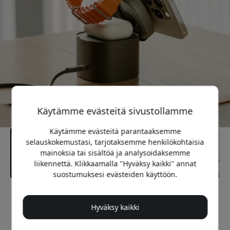
Käytämme evästeitä sivustollamme
Käytämme evästeitä parantaaksemme
selauskokemustasi, tarjotaksemme henkilökohtaisia
mainoksia tai sisältöä ja analysoidaksemme
liikennettä. Klikkaamalla "Hyväksy kaikki" annat
suostumuksesi evästeiden käyttöön.
Suositeltava hinta
149.99 EUR
Hyväksy kaikki