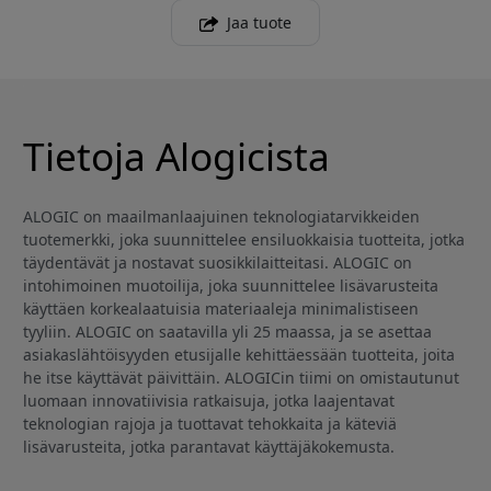
Jaa tuote
Tietoja Alogicista
ALOGIC on maailmanlaajuinen teknologiatarvikkeiden
tuotemerkki, joka suunnittelee ensiluokkaisia tuotteita, jotka
täydentävät ja nostavat suosikkilaitteitasi. ALOGIC on
intohimoinen muotoilija, joka suunnittelee lisävarusteita
käyttäen korkealaatuisia materiaaleja minimalistiseen
tyyliin. ALOGIC on saatavilla yli 25 maassa, ja se asettaa
asiakaslähtöisyyden etusijalle kehittäessään tuotteita, joita
he itse käyttävät päivittäin. ALOGICin tiimi on omistautunut
luomaan innovatiivisia ratkaisuja, jotka laajentavat
teknologian rajoja ja tuottavat tehokkaita ja käteviä
lisävarusteita, jotka parantavat käyttäjäkokemusta.