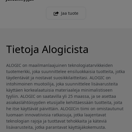
Jaa tuote
Tietoja Alogicista
ALOGIC on maailmanlaajuinen teknologiatarvikkeiden
tuotemerkki, joka suunnittelee ensiluokkaisia tuotteita, jotka
täydentävät ja nostavat suosikkilaitteitasi. ALOGIC on
intohimoinen muotoilija, joka suunnittelee lisävarusteita
käyttäen korkealaatuisia materiaaleja minimalistiseen
tyyliin. ALOGIC on saatavilla yli 25 maassa, ja se asettaa
asiakaslähtöisyyden etusijalle kehittäessään tuotteita, joita
he itse käyttävät päivittäin. ALOGICin tiimi on omistautunut
luomaan innovatiivisia ratkaisuja, jotka laajentavat
teknologian rajoja ja tuottavat tehokkaita ja käteviä
lisävarusteita, jotka parantavat käyttäjäkokemusta.