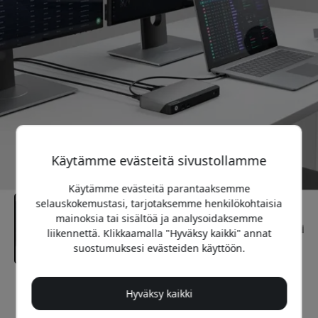
Käytämme evästeitä sivustollamme
Käytämme evästeitä parantaaksemme
selauskokemustasi, tarjotaksemme henkilökohtaisia
mainoksia tai sisältöä ja analysoidaksemme
liikennettä. Klikkaamalla "Hyväksy kaikki" annat
suostumuksesi evästeiden käyttöön.
Suositeltava hinta
Hyväksy kaikki
249.99 EUR