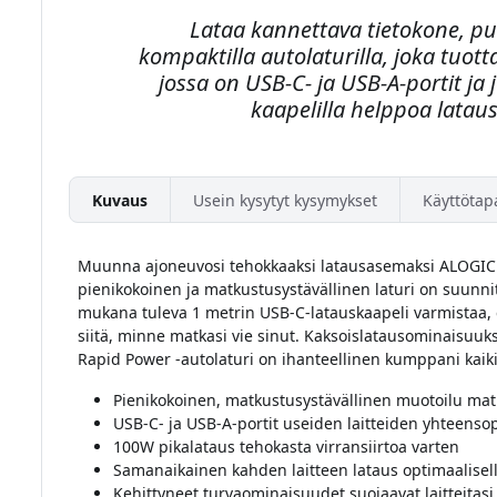
Lataa kannettava tietokone, puh
kompaktilla autolaturilla, joka tuot
jossa on USB-C- ja USB-A-portit ja
kaapelilla helppoa latau
Kuvaus
Usein kysytyt kysymykset
Käyttötap
Muunna ajoneuvosi tehokkaaksi latausasemaksi ALOGIC 
pienikokoinen ja matkustusystävällinen laturi on suunnit
mukana tuleva 1 metrin USB-C-latauskaapeli varmistaa, e
siitä, minne matkasi vie sinut. Kaksoislatausominaisuu
Rapid Power -autolaturi on ihanteellinen kumppani kaikill
Pienikokoinen, matkustusystävällinen muotoilu mat
USB-C- ja USB-A-portit useiden laitteiden yhteenso
100W pikalataus tehokasta virransiirtoa varten
Samanaikainen kahden laitteen lataus optimaalisell
Kehittyneet turvaominaisuudet suojaavat laitteitasi