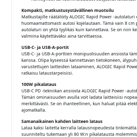
Kompakti, matkustusystävällinen muotoilu
Matkustajille räätälöity ALOGIC Rapid Power -autolaturi 
huomaamattomasti autosi kojelautaan. Tämä vain 8 cm pi
autolaturi on yhtä tyylikäs kuin kannettava. Se on niin ke
valmiina käytettäväksi aina tarvittaessa.
USB-C- ja USB-A-portit
USB-C- ja USB-A-porttien monipuolisuuden ansiosta täm
kanssa. Olipa kyseessä kannettavan tietokoneen, älypuhe
varustettujen laitteiden lataaminen, ALOGIC Rapid Power 
ratkaisu lataustarpeisiisi.
100W pikalataus
USB-C PD -tekniikan ansiosta ALOGIC Rapid Power -autol
Tämän ominaisuuden avulla voit ladata laitteisiisi nopea
merkittävästi. Se on ihanteellinen, kun haluat pitää elekt
ajomatkalla.
Samanaikainen kahden laitteen lataus
Lataa kaksi laitetta kerralla latausnopeudesta tinkimätt
suunniteltu tukemaan yli 80 W:n pikalatausta molemmiss