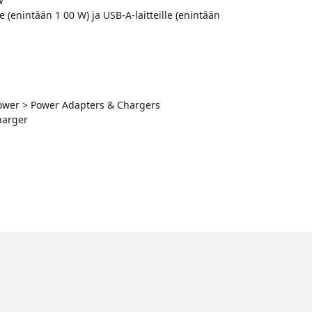
W
e (enintään 1 00 W) ja USB-A-laitteille (enintään
 Power > Power Adapters & Chargers
harger