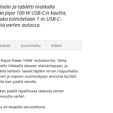
elin ja tabletti matkalla
taa jopa 100 W USB-C:n kautta,
 joka toimitetaan 1 m USB-C-
sta varten autossa.
aukset
Suunniteltu
Videot
Rapid Power 100W -autolaturilla. Tämä
eltu liikkeellä olevaan elämäntapaan, ja
ttä laitteesi saavat täyden virran riippumatta
ksien ja nopean suorituskyvyn ansiosta ALOGIC
e tien päällä oleville.
kan päällä tapahtuvaa latausta varten
pivuutta varten
a virranjaolla varustettuna