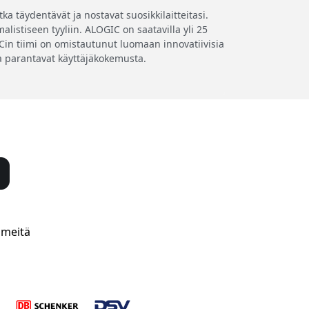
a täydentävät ja nostavat suosikkilaitteitasi.
listiseen tyyliin. ALOGIC on saatavilla yli 25
GICin tiimi on omistautunut luomaan innovatiivisia
tka parantavat käyttäjäkokemusta.
 meitä