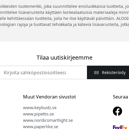
eiden tuotemerkki, joka suunnittelee ensiluokkaisia tuotteita, jotk
ittelee lisävarusteita käyttäen korkealaatuisia materiaaleja minima
lle kehittäessään tuotteita, joita he itse käyttävät päivittäin. ALO
knologian rajoja ja tuottavat tehokkaita ja käteviä lisävarusteita, jo
Tilaa uutiskirjeemme
Rekisteröidy
Muut Vendoran sivustot
Seuraa
www.keybudz.se
www.pipetto.se
www.nordicsmartlight.se
www.paperlike.se