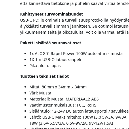
että kannettava tietokone ja puhelin saavat virtaa tehokkaa
Kehittyneet turvaominaisuudet
USB-C PD:lle ominaisia turvallisuusprotokollia hyödyntä
älykkäästi turvallisimman jännitteen. Se optimoi latausn
ylikuumenemiselta ja oikosululta. Voit olla varma, että la
Paketti sisältää seuraavat osat
1x ALOGIC Rapid Power 100W autolaturi - musta
1X 1m USB-C-latauskaapeli
Pika-aloitusopas
Tuotteen tekniset tiedot
Mitat: 80mm x 34mm x 34mm
Väri: Musta
Materiaali: Musta: MATERIAALI: ABS
Vaatimustenmukaisuus: FCC, RoHS
Sisääntulo: 12-24V DC auton latausportti / savukkee
Lähtö: USB-C Maksimiteho: 100W (3.0 5V/3A, 9V/3A,
18W (3.6V-6.5V/3A, 6.5V-9V/2A, 9V-12V/1.5A)