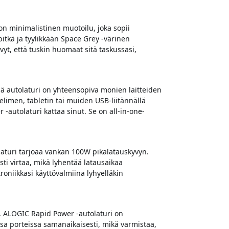
on minimalistinen muotoilu, joka sopii
tkä ja tyylikkään Space Grey -värinen
vyt, että tuskin huomaat sitä taskussasi,
ä autolaturi on yhteensopiva monien laitteiden
limen, tabletin tai muiden USB-liitännällä
-autolaturi kattaa sinut. Se on all-in-one-
aturi tarjoaa vankan 100W pikalatauskyvyn.
sti virtaa, mikä lyhentää latausaikaa
roniikkasi käyttövalmiina lyhyelläkin
ä. ALOGIC Rapid Power -autolaturi on
a porteissa samanaikaisesti, mikä varmistaa,