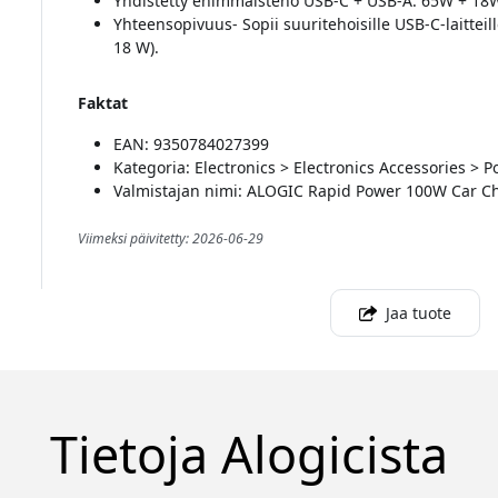
Yhdistetty enimmäisteho USB-C + USB-A: 65W + 18
Yhteensopivuus- Sopii suuritehoisille USB-C-laitteill
18 W).
Faktat
EAN: 9350784027399
Kategoria: Electronics > Electronics Accessories >
Valmistajan nimi: ALOGIC Rapid Power 100W Car C
Viimeksi päivitetty: 2026-06-29
Jaa tuote
Tietoja Alogicista