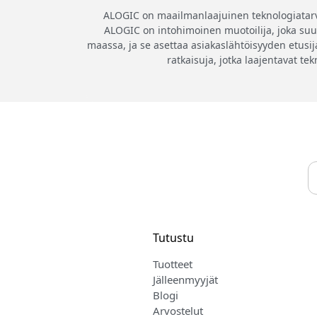
ALOGIC on maailmanlaajuinen teknologiatarvikk
ALOGIC on intohimoinen muotoilija, joka suunn
maassa, ja se asettaa asiakaslähtöisyyden etusija
ratkaisuja, jotka laajentavat te
Tutustu
Tuotteet
Jälleenmyyjät
Blogi
Arvostelut