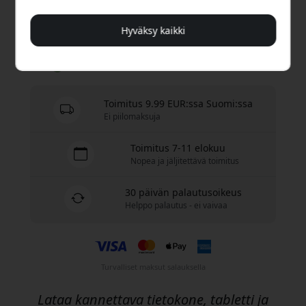
Hyväksy kaikki
Osta nyt
Varastossa - valmiina lähetettäväksi
Toimitus 9.99 EUR:ssa Suomi:ssa
Ei piilomaksuja
Toimitus 7-11 elokuu
Nopea ja jäljitettävä toimitus
30 päivän palautusoikeus
Helppo palautus - ei vaivaa
Turvalliset maksut salauksella
Lataa kannettava tietokone, tabletti ja