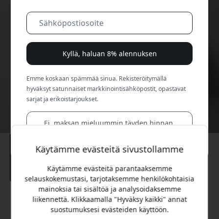
Kyllä, haluan 8% alennuksen
Emme koskaan spämmää sinua. Rekisteröitymällä
hyväksyt satunnaiset markkinointisähköpostit, opastavat
sarjat ja erikoistarjoukset.
Ei, maksan mieluummin täyden hinnan.
Käytämme evästeitä sivustollamme
Käytämme evästeitä parantaaksemme
selauskokemustasi, tarjotaksemme henkilökohtaisia
mainoksia tai sisältöä ja analysoidaksemme
Suositeltava hinta
liikennettä. Klikkaamalla "Hyväksy kaikki" annat
89.99 EUR
suostumuksesi evästeiden käyttöön.