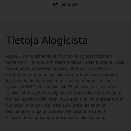
Jaa tuote
Tietoja Alogicista
ALOGIC on maailmanlaajuinen teknologiatarvikkeiden
tuotemerkki, joka suunnittelee ensiluokkaisia tuotteita, jotka
täydentävät ja nostavat suosikkilaitteitasi. ALOGIC on
intohimoinen muotoilija, joka suunnittelee lisävarusteita
käyttäen korkealaatuisia materiaaleja minimalistiseen
tyyliin. ALOGIC on saatavilla yli 25 maassa, ja se asettaa
asiakaslähtöisyyden etusijalle kehittäessään tuotteita, joita
he itse käyttävät päivittäin. ALOGICin tiimi on omistautunut
luomaan innovatiivisia ratkaisuja, jotka laajentavat
teknologian rajoja ja tuottavat tehokkaita ja käteviä
lisävarusteita, jotka parantavat käyttäjäkokemusta.