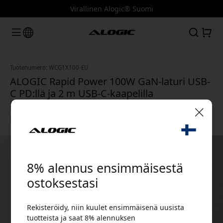
Virallinen Alogic® Suomi
Tuotenumero: WCG1X100-EU
ALOGIC Rapid Power 100W GaN-laturi USB-
C PD:llä ja 2 m USB-C-kaapelilla
kannettavalle tietokoneelle, tabletille ja
puhelimelle - Valkoinen
🎉 Alennuskoodisi:
8% alennus ensimmäisestä
ostoksestasi
Rekisteröidy, niin kuulet ensimmäisenä uusista
Käytä tätä koodia kassalla saadaksesi 8%
tuotteista ja saat 8% alennuksen
alennuksen.