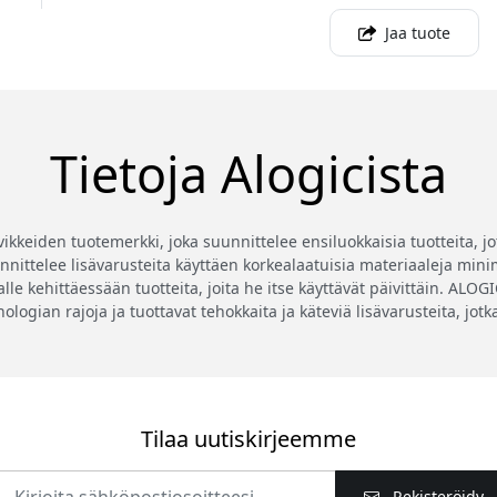
Jaa tuote
Tietoja Alogicista
eiden tuotemerkki, joka suunnittelee ensiluokkaisia tuotteita, jotk
ittelee lisävarusteita käyttäen korkealaatuisia materiaaleja minima
lle kehittäessään tuotteita, joita he itse käyttävät päivittäin. ALO
knologian rajoja ja tuottavat tehokkaita ja käteviä lisävarusteita, jo
Tilaa uutiskirjeemme
Rekisteröidy