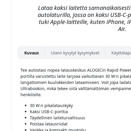
Lataa kaksi laitetta samanaikaisest
autolaturilla, jossa on kaksi USB-C-p
tuki Apple-laitteille, kuten iPhone
Air.
Kuvaus
Usein kysytyt kysymykset
Käyttötap
Tee autostasi nopea latauskeskus ALOGICin Rapid Power 
portilla varustettu laite tarjoaa vaikuttavan 30 W:n pikal
langattomien kuulokkeiden lataamiseen. Voit jopa ladat
Ultrabookiin, mikä tekee siitä välttämättömän vempaimen l
henkilöille.
30 W:n pikalatauskyky
Kaksi USB-C-porttia
Täydellinen laiteturvallisuus
Poistaa latausriidat
Vankka ja kompakti muotoilu