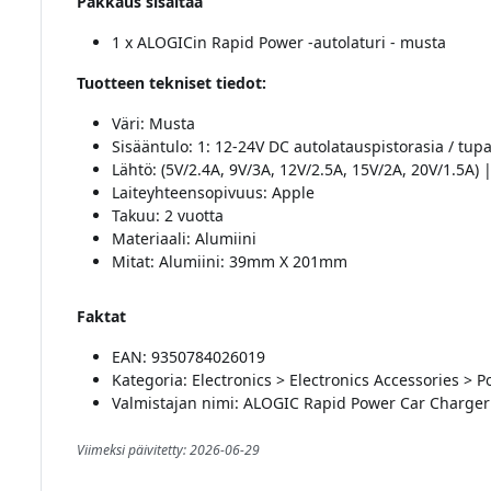
Pakkaus sisältää
1 x ALOGICin Rapid Power -autolaturi - musta
Tuotteen tekniset tiedot:
Väri: Musta
Sisääntulo: 1: 12-24V DC autolatauspistorasia / tup
Lähtö: (5V/2.4A, 9V/3A, 12V/2.5A, 15V/2A, 20V/1.5A)
Laiteyhteensopivuus: Apple
Takuu: 2 vuotta
Materiaali: Alumiini
Mitat: Alumiini: 39mm X 201mm
Faktat
EAN: 9350784026019
Kategoria: Electronics > Electronics Accessories >
Valmistajan nimi: ALOGIC Rapid Power Car Charger
Viimeksi päivitetty: 2026-06-29