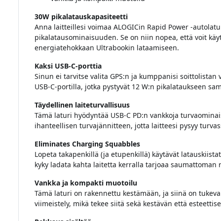
30W pikalatauskapasiteetti
Anna laitteillesi voimaa ALOGICin Rapid Power -autolatu
pikalatausominaisuuden. Se on niin nopea, että voit käyt
energiatehokkaan Ultrabookin lataamiseen.
Kaksi USB-C-porttia
Sinun ei tarvitse valita GPS:n ja kumppanisi soittolistan v
USB-C-portilla, jotka pystyvät 12 W:n pikalataukseen sam
Täydellinen laiteturvallisuus
Tämä laturi hyödyntää USB-C PD:n vankkoja turvaominais
ihanteellisen turvajännitteen, jotta laitteesi pysyy tur
Eliminates Charging Squabbles
Lopeta takapenkillä (ja etupenkillä) käytävät latauskiist
kyky ladata kahta laitetta kerralla tarjoaa saumattoman r
Vankka ja kompakti muotoilu
Tämä laturi on rakennettu kestämään, ja siinä on tukeva 
viimeistely, mikä tekee siitä sekä kestävän että esteettise