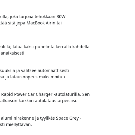
rilla, joka tarjoaa tehokkaan 30W
tää sitä jopa MacBook Airin tai
älillä; lataa kaksi puhelinta kerralla kahdella
anaikaisesti.
uuksia ja valitsee automaattisesti
vassa ja latausnopeus maksimoituu.
at Rapid Power Car Charger -autolaturilla. Sen
atkaisun kaikkiin autolataustarpeisiisi.
alumiinirakenne ja tyylikäs Space Grey -
sti miellyttävän.