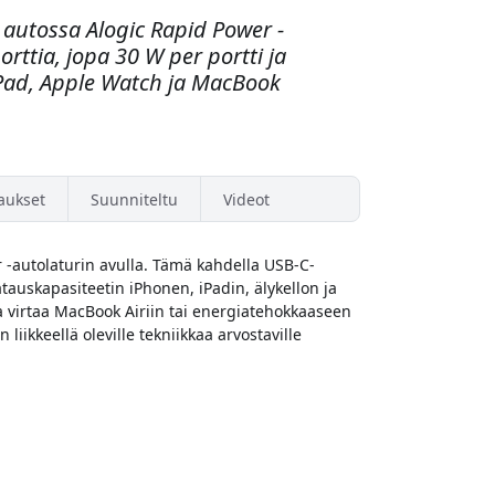
i autossa Alogic Rapid Power -
orttia, jopa 30 W per portti ja
, iPad, Apple Watch ja MacBook
aukset
Suunniteltu
Videot
-autolaturin avulla. Tämä kahdella USB-C-
atauskapasiteetin iPhonen, iPadin, älykellon ja
a virtaa MacBook Airiin tai energiatehokkaaseen
iikkeellä oleville tekniikkaa arvostaville