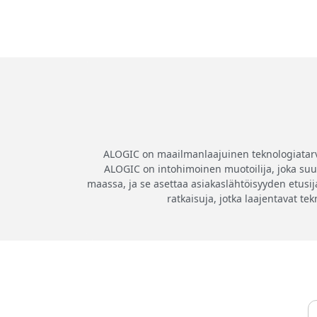
ALOGIC on maailmanlaajuinen teknologiatarvikk
ALOGIC on intohimoinen muotoilija, joka suunn
maassa, ja se asettaa asiakaslähtöisyyden etusija
ratkaisuja, jotka laajentavat te