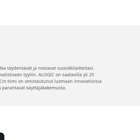
a täydentävät ja nostavat suosikkilaitteitasi.
listiseen tyyliin. ALOGIC on saatavilla yli 25
GICin tiimi on omistautunut luomaan innovatiivisia
tka parantavat käyttäjäkokemusta.