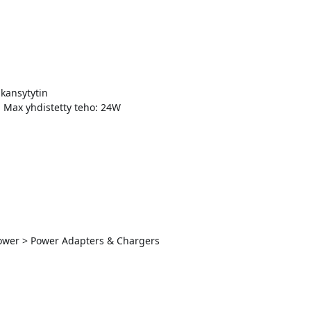
akansytytin
 | Max yhdistetty teho: 24W
 Power > Power Adapters & Chargers