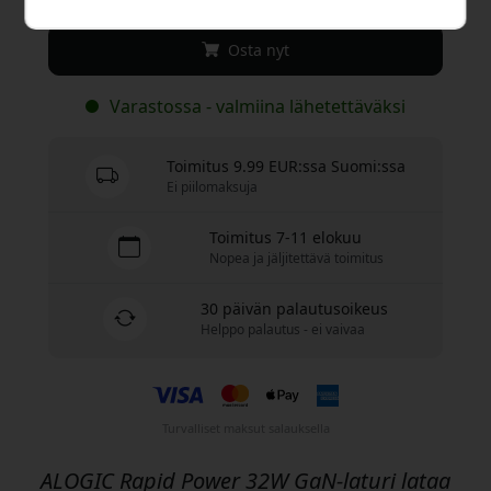
Osta nyt
Varastossa - valmiina lähetettäväksi
Toimitus 9.99 EUR:ssa Suomi:ssa
Ei piilomaksuja
Toimitus 7-11 elokuu
Nopea ja jäljitettävä toimitus
30 päivän palautusoikeus
Helppo palautus - ei vaivaa
Turvalliset maksut salauksella
ALOGIC Rapid Power 32W GaN-laturi lataa