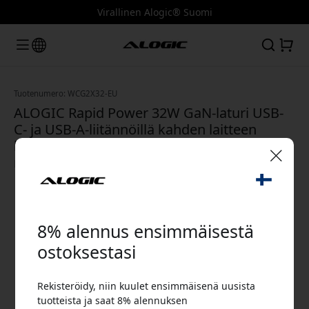
Virallinen Alogic® Suomi
Tuotenumero: WCG2X32-EU
ALOGIC Rapid Power 32W GaN-laturi USB-
C- ja USB-A-liitännöillä kahden laitteen
lataamiseen samanaikaisesti kotona ja
matkalla - Valkoinen
🎉 Alennuskoodisi:
8% alennus ensimmäisestä
ostoksestasi
Rekisteröidy, niin kuulet ensimmäisenä uusista
Käytä tätä koodia kassalla saadaksesi 8%
tuotteista ja saat 8% alennuksen
alennuksen.