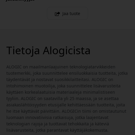
Jaa tuote
Tietoja Alogicista
ALOGIC on maailmanlaajuinen teknologiatarvikkeiden
tuotemerkki, joka suunnittelee ensiluokkaisia tuotteita, jotka
täydentävät ja nostavat suosikkilaitteitasi. ALOGIC on
intohimoinen muotoilija, joka suunnittelee lisävarusteita
käyttäen korkealaatuisia materiaaleja minimalistiseen
tyyliin. ALOGIC on saatavilla yli 25 maassa, ja se asettaa
asiakaslähtöisyyden etusijalle kehittäessään tuotteita, joita
he itse käyttävät päivittäin. ALOGICin tiimi on omistautunut
luomaan innovatiivisia ratkaisuja, jotka laajentavat
teknologian rajoja ja tuottavat tehokkaita ja käteviä
lisävarusteita, jotka parantavat käyttäjäkokemusta.