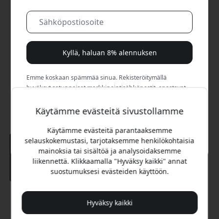
Kyllä, haluan 8% alennuksen
Emme koskaan spämmää sinua. Rekisteröitymällä
hyväksyt satunnaiset markkinointisähköpostit, opastavat
sarjat ja erikoistarjoukset.
Käytämme evästeitä sivustollamme
Ei, maksan mieluummin täyden hinnan.
Käytämme evästeitä parantaaksemme
selauskokemustasi, tarjotaksemme henkilökohtaisia
mainoksia tai sisältöä ja analysoidaksemme
liikennettä. Klikkaamalla "Hyväksy kaikki" annat
suostumuksesi evästeiden käyttöön.
Suositeltava hinta
Hyväksy kaikki
49.99 EUR