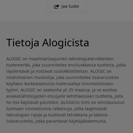
Jaa tuote
Tietoja Alogicista
ALOGIC on maailmanlaajuinen teknologiatarvikkeiden
tuotemerkki, joka suunnittelee ensiluokkaisia tuotteita, jotka
täydentävät ja nostavat suosikkilaitteitasi. ALOGIC on
intohimoinen muotoilija, joka suunnittelee lisävarusteita
käyttäen korkealaatuisia materiaaleja minimalistiseen
tyyliin. ALOGIC on saatavilla yli 25 maassa, ja se asettaa
asiakaslähtöisyyden etusijalle kehittäessään tuotteita, joita
he itse käyttävät päivittäin. ALOGICin tiimi on omistautunut
luomaan innovatiivisia ratkaisuja, jotka laajentavat
teknologian rajoja ja tuottavat tehokkaita ja käteviä
lisävarusteita, jotka parantavat käyttäjäkokemusta.