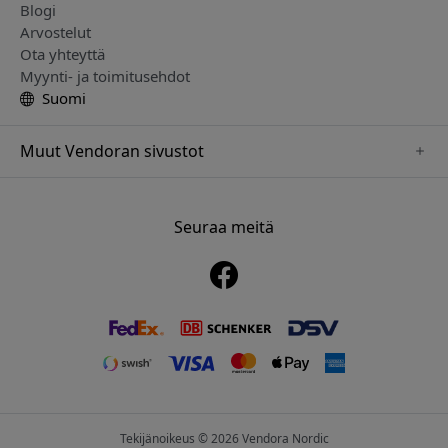
Blogi
Arvostelut
Ota yhteyttä
Myynti- ja toimitusehdot
Suomi
Muut Vendoran sivustot
www.keybudz.se
www.pipetto.se
Seuraa meitä
www.nordicsmartlight.se
www.paperlike.se
www.mujjo.se
www.clickandgrow.se
www.plaud.se
Tekijänoikeus © 2026 Vendora Nordic