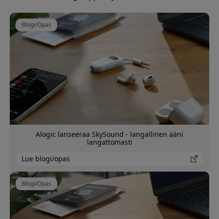
Blogi/Opas
Alogic lanseeraa SkySound - langallinen ääni
langattomasti
Lue blogi/opas
Blogi/Opas