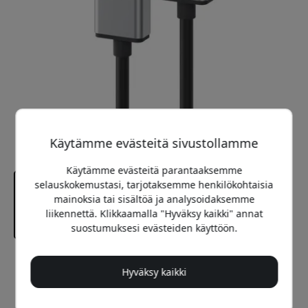
Käytämme evästeitä sivustollamme
Käytämme evästeitä parantaaksemme
selauskokemustasi, tarjotaksemme henkilökohtaisia
mainoksia tai sisältöä ja analysoidaksemme
liikennettä. Klikkaamalla "Hyväksy kaikki" annat
suostumuksesi evästeiden käyttöön.
Suositeltava hinta
Hyväksy kaikki
37.99 EUR