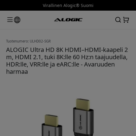
Virallinen Alogic® Suomi
Tuotenumero: ULHD02-SGR
ALOGIC Ultra HD 8K HDMI–HDMI-kaapeli 2
m, HDMI 2.1, tuki 8K:lle 60 Hz:n taajuudella,
HDR:lle, VRR:lle ja eARC:lle - Avaruuden
harmaa