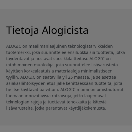
Tietoja Alogicista
ALOGIC on maailmanlaajuinen teknologiatarvikkeiden
tuotemerkki, joka suunnittelee ensiluokkaisia tuotteita, jotka
täydentävät ja nostavat suosikkilaitteitasi. ALOGIC on
intohimoinen muotoilija, joka suunnittelee lisävarusteita
käyttäen korkealaatuisia materiaaleja minimalistiseen
tyyliin. ALOGIC on saatavilla yli 25 maassa, ja se asettaa
asiakaslähtöisyyden etusijalle kehittäessään tuotteita, joita
he itse käyttävät päivittäin. ALOGICin tiimi on omistautunut
luomaan innovatiivisia ratkaisuja, jotka laajentavat
teknologian rajoja ja tuottavat tehokkaita ja käteviä
lisävarusteita, jotka parantavat käyttäjäkokemusta.