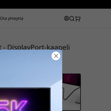
Ota yhteyttä
 - DisplayPort-kaapeli
 monitorille ja
rmaa
uskoodisi:
la saadaksesi 8% alennuksen.