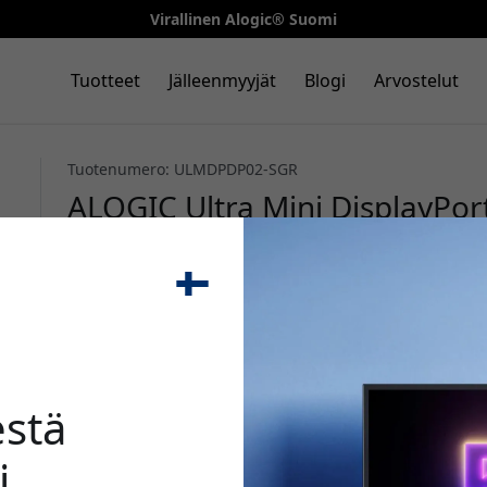
Virallinen Alogic® Suomi
Tuotteet
Jälleenmyyjät
Blogi
Arvostelut
Tuotenumero: ULMDPDP02-SGR
ALOGIC Ultra Mini DisplayPort
8K@60Hz, DisplayPort 1.4, 2 m
projektorille - Avaruuden ha
🎉 Alenn
stä
i
Käytä tätä koodia kassal