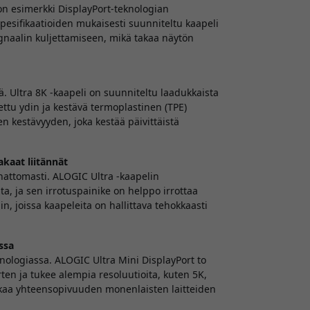
 on esimerkki DisplayPort-teknologian
pesifikaatioiden mukaisesti suunniteltu kaapeli
gnaalin kuljettamiseen, mikä takaa näytön
. Ultra 8K -kaapeli on suunniteltu laadukkaista
tettu ydin ja kestävä termoplastinen (TPE)
n kestävyyden, joka kestää päivittäistä
akaat liitännät
tahattomasti. ALOGIC Ultra -kaapelin
ita, ja sen irrotuspainike on helppo irrottaa
n, joissa kaapeleita on hallittava tehokkaasti
ssa
ologiassa. ALOGIC Ultra Mini DisplayPort to
ten ja tukee alempia resoluutioita, kuten 5K,
takaa yhteensopivuuden monenlaisten laitteiden