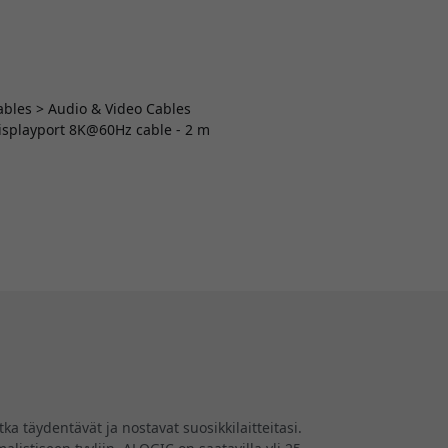
Cables > Audio & Video Cables
Displayport 8K@60Hz cable - 2 m
a täydentävät ja nostavat suosikkilaitteitasi.