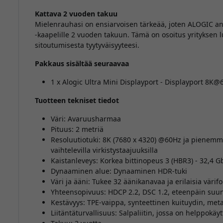
Kattava 2 vuoden takuu
Mielenrauhasi on ensiarvoisen tärkeää, joten ALOGIC anta
-kaapelille 2 vuoden takuun. Tämä on osoitus yrityksen 
sitoutumisesta tyytyväisyyteesi.
Pakkaus sisältää seuraavaa
1 x Alogic Ultra Mini Displayport - Displayport 8K
Tuotteen tekniset tiedot
Väri: Avaruusharmaa
Pituus: 2 metriä
Resoluutiotuki: 8K (7680 x 4320) @60Hz ja pienemmä
vaihtelevilla virkistystaajuuksilla
Kaistanleveys: Korkea bittinopeus 3 (HBR3) - 32,4 G
Dynaaminen alue: Dynaaminen HDR-tuki
Väri ja ääni: Tukee 32 äänikanavaa ja erilaisia värif
Yhteensopivuus: HDCP 2.2, DSC 1.2, eteenpäin suu
Kestävyys: TPE-vaippa, synteettinen kuituydin, meta
Liitäntäturvallisuus: Salpaliitin, jossa on helppokä