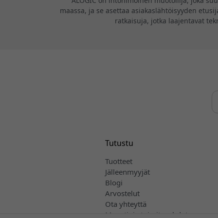
ALOGIC on intohimoinen muotoilija, joka suunn
maassa, ja se asettaa asiakaslähtöisyyden etusija
ratkaisuja, jotka laajentavat te
Tutustu
Tuotteet
Jälleenmyyjät
Blogi
Arvostelut
Ota yhteyttä
Myynti- ja toimitusehdot