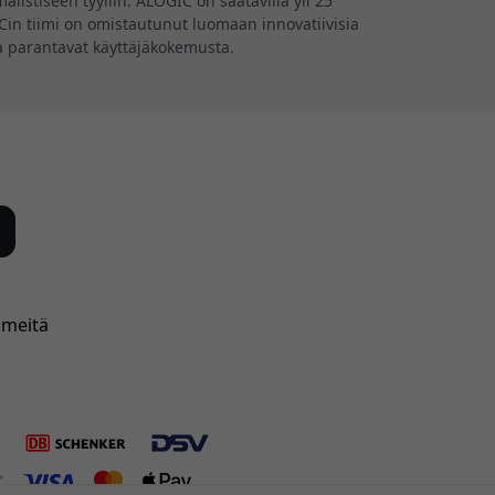
listiseen tyyliin. ALOGIC on saatavilla yli 25
GICin tiimi on omistautunut luomaan innovatiivisia
tka parantavat käyttäjäkokemusta.
 meitä