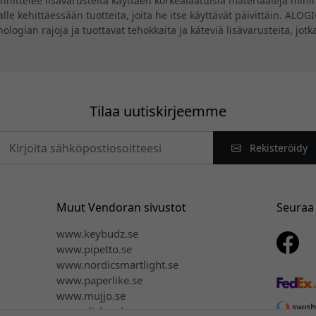
ittelee lisävarusteita käyttäen korkealaatuisia materiaaleja minima
lle kehittäessään tuotteita, joita he itse käyttävät päivittäin. ALO
knologian rajoja ja tuottavat tehokkaita ja käteviä lisävarusteita, jo
Tilaa uutiskirjeemme
Rekisteröidy
Muut Vendoran sivustot
Seuraa
www.keybudz.se
www.pipetto.se
www.nordicsmartlight.se
www.paperlike.se
www.mujjo.se
www.clickandgrow.se