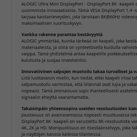
ALOGIC Ultra Mini DisplayPort - DisplayPort 8K -kaapeli
uusimmista innovaatioista. Tämä VESA DisplayPort 1.4 -s
tarjoaa kaistanleveyden, jota tarvitaan 8K@60Hz videosi
maksimaalisen suorituskyvyn.
Vankka rakenne parantaa kestävyyttä
ALOGIC ymmärtää, kuinka tärkeää on kaapeli, joka kestää
materiaaleista, ja siinä on synteettisellä kuidulla vahvis
vaippa. Tämä yhdistelmä antaa kaapelille poikkeuksellise
kulutusta ja suojaa investointisi.
Innovatiivinen salpojen muotoilu takaa turvalliset ja v
Liitä luottavaisin mielin, kun tiedät, ettei kaapeli irtoa 
salpamuotoilu varmistaa, että liitännät ovat lujia ja vaka
nopeasti. Tämä ominaisuus sopii ihanteellisesti asetelmii
signaalin eheyttä vaarantamatta.
Takaisinpäin yhteensopiva useiden resoluutioiden kan
Joustavuus on avainasemassa nopeasti muuttuvassa tekn
DisplayPort 8K -kaapeli on varustettu 8K-resoluutiota var
4K, 2K ja HD. Monipuolisuus on itsestäänselvyys, joka 
ja näyttöjen kanssa kaikissa tilanteissa.