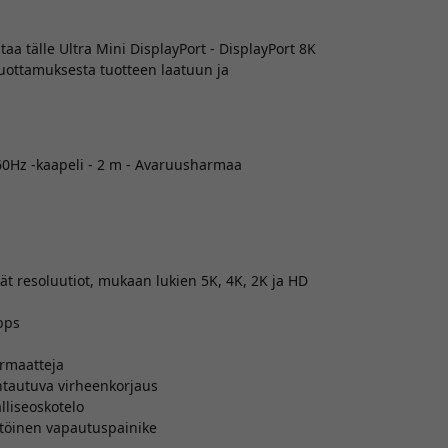
a tälle Ultra Mini DisplayPort - DisplayPort 8K
luottamuksesta tuotteen laatuun ja
@60Hz -kaapeli - 2 m - Avaruusharmaa
t resoluutiot, mukaan lukien 5K, 4K, 2K ja HD
bps
ormaatteja
ntautuva virheenkorjaus
lliseoskotelo
yttöinen vapautuspainike