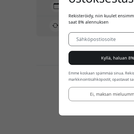
Toimitus 10-12 elokuu
Nopea ja jäljitettävä toimitus
Rekisteröidy, niin kuulet ensimm
saat 8% alennuksen
30 päivän palautusoikeus
Helppo palautus - ei vaivaa
Turvalliset maksut salauksella
Kyllä, haluan 8
Emme koskaan spämmää sinua. Rekiste
Jälleenmyyjät:
markkinointisähköpostit, opastavat sarj
Ei, maksan mieluumm