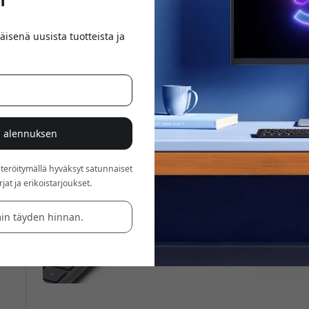
äisenä uusista tuotteista ja
% alennuksen
röitymällä hyväksyt satunnaiset
at ja erikoistarjoukset.
in täyden hinnan.