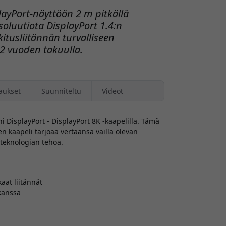
playPort-näyttöön 2 m pitkällä
soluutiota DisplayPort 1.4:n
kitusliitännän turvalliseen
 2 vuoden takuulla.
aukset
Suunniteltu
Videot
 DisplayPort - DisplayPort 8K -kaapelilla. Tämä
en kaapeli tarjoaa vertaansa vailla olevan
-teknologian tehoa.
aat liitännät
kanssa