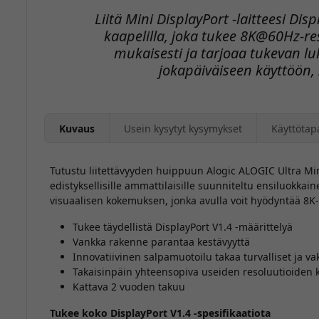
Liitä Mini DisplayPort -laitteesi Dis
kaapelilla, joka tukee 8K@60Hz-re
mukaisesti ja tarjoaa tukevan lu
jokapäiväiseen käyttöön,
Kuvaus
Usein kysytyt kysymykset
Käyttötap
Tutustu liitettävyyden huippuun Alogic ALOGIC Ultra Mini
edistyksellisille ammattilaisille suunniteltu ensiluokkain
visuaalisen kokemuksen, jonka avulla voit hyödyntää 8K
Tukee täydellistä DisplayPort V1.4 -määrittelyä
Vankka rakenne parantaa kestävyyttä
Innovatiivinen salpamuotoilu takaa turvalliset ja vak
Takaisinpäin yhteensopiva useiden resoluutioiden 
Kattava 2 vuoden takuu
Tukee koko DisplayPort V1.4 -spesifikaatiota