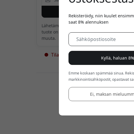
Ilmoita minulle
Rekisteröidy, niin kuulet ensimm
saat 8% alennuksen
Lähetämme sinulle sähköpostin vain, kun
tuote on taas saatavilla. Emme mitään
muuta.
Tilapäisesti loppu varastosta - lisää
Kyllä, haluan 8
tulossa
Emme koskaan spämmää sinua. Rekiste
markkinointisähköpostit, opastavat sarj
Jälleenmyyjät:
Ei, maksan mieluumm