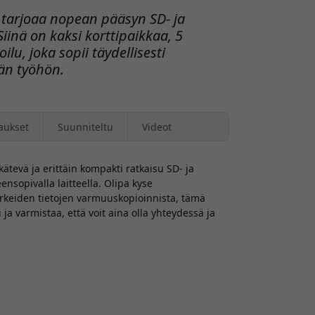
 tarjoaa nopean pääsyn SD- ja
iinä on kaksi korttipaikkaa, 5
lu, joka sopii täydellisesti
ään työhön.
aukset
Suunniteltu
Videot
ätevä ja erittäin kompakti ratkaisu SD- ja
nsopivalla laitteella. Olipa kyse
tärkeiden tietojen varmuuskopioinnista, tämä
ja varmistaa, että voit aina olla yhteydessä ja