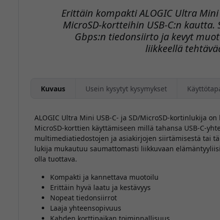
Erittäin kompakti ALOGIC Ultra Mini
MicroSD-kortteihin USB-C:n kautta. S
Gbps:n tiedonsiirto ja kevyt muotoi
liikkeellä tehtäv
Kuvaus
Usein kysytyt kysymykset
Käyttötap
ALOGIC Ultra Mini USB-C- ja SD/MicroSD-kortinlukija on k
MicroSD-korttien käyttämiseen millä tahansa USB-C-yhtee
multimediatiedostojen ja asiakirjojen siirtämisestä tai 
lukija mukautuu saumattomasti liikkuvaan elämäntyyliisi 
olla tuottava.
Kompakti ja kannettava muotoilu
Erittäin hyvä laatu ja kestävyys
Nopeat tiedonsiirrot
Laaja yhteensopivuus
Kahden korttipaikan toiminnallisuus