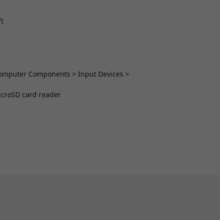
t
 Computer Components > Input Devices >
icroSD card reader