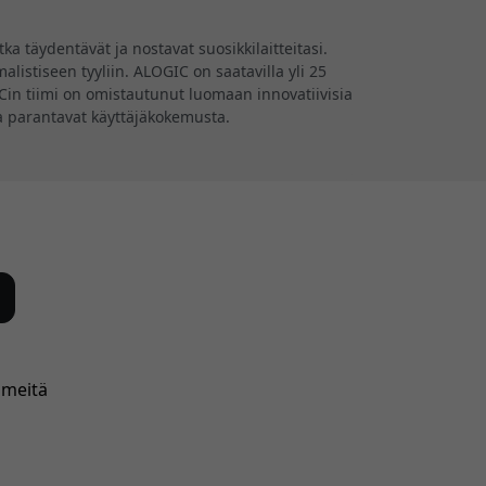
a täydentävät ja nostavat suosikkilaitteitasi.
listiseen tyyliin. ALOGIC on saatavilla yli 25
GICin tiimi on omistautunut luomaan innovatiivisia
tka parantavat käyttäjäkokemusta.
 meitä