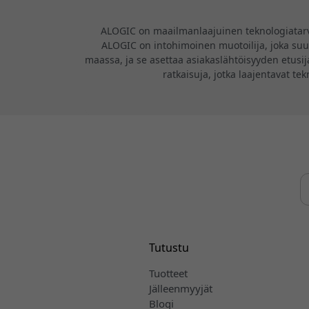
ALOGIC on maailmanlaajuinen teknologiatarvikk
ALOGIC on intohimoinen muotoilija, joka suunn
maassa, ja se asettaa asiakaslähtöisyyden etusija
ratkaisuja, jotka laajentavat te
Tutustu
Tuotteet
Jälleenmyyjät
Blogi