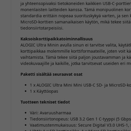
ja yhteensopivaksi tietokoneiden kaikkien USB-C-portti
monenlaisten laitteiden kanssa. Tämä monipuolinen kort
standardia erittäin nopeaa suorituskykyä varten, ja sen
MicroSD-korttien samanaikaisen käytön, mikä tekee siitä 
tiedonsiirtotarpeisiisi.
Kaksoiskorttipaikkatoiminnallisuus
ALOGIC Ultra Minin avulla sinun ei tarvitse valita, käytät
korttipaikkaa molemmille korttiformaateille, joten voit k
vaihtamista. Tämä tekee siitä paljon joustavamman ja k
videokuvaajille ja kaikille, jotka tarvitsevat useiden eri m
Paketti sisältää seuraavat osat
1 x ALOGIC Ultra Mini Mini USB-C SD- ja MicroSD-ko
1 x Käyttöopas
Tuotteen tekniset tiedot
Väri: Avaruusharmaa
Tiedonsiirtonopeus: USB 3.2 Gen 1 C-tyyppi (5 Gbps
Vaatimustenmukaisuus: Secure Digital V3.0 UHS-1,