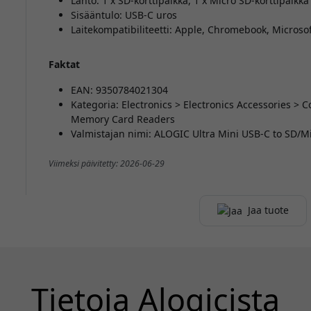
Lähtö: 1 x SD-korttipaikka, 1 x Micro SD-korttipaikka
Sisääntulo: USB-C uros
Laitekompatibiliteetti: Apple, Chromebook, Microsof
Faktat
EAN: 9350784021304
Kategoria: Electronics > Electronics Accessories >
Memory Card Readers
Valmistajan nimi: ALOGIC Ultra Mini USB-C to SD/M
Viimeksi päivitetty: 2026-06-29
Jaa tuote
Tietoja Alogicista