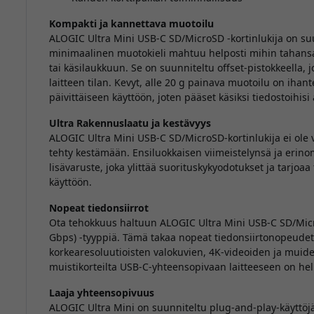
Kompakti ja kannettava muotoilu
ALOGIC Ultra Mini USB-C SD/MicroSD -kortinlukija on suunni
minimaalinen muotokieli mahtuu helposti mihin tahans
tai käsilaukkuun. Se on suunniteltu offset-pistokkeella, 
laitteen tilan. Kevyt, alle 20 g painava muotoilu on ihant
päivittäiseen käyttöön, joten pääset käsiksi tiedostoihisi 
Ultra Rakennuslaatu ja kestävyys
ALOGIC Ultra Mini USB-C SD/MicroSD-kortinlukija ei ole
tehty kestämään. Ensiluokkaisen viimeistelynsä ja erinom
lisävaruste, joka ylittää suorituskykyodotukset ja tarjoaa 
käyttöön.
Nopeat tiedonsiirrot
Ota tehokkuus haltuun ALOGIC Ultra Mini USB-C SD/Micro
Gbps) -tyyppiä. Tämä takaa nopeat tiedonsiirtonopeudet,
korkearesoluutioisten valokuvien, 4K-videoiden ja muiden
muistikorteilta USB-C-yhteensopivaan laitteeseen on he
Laaja yhteensopivuus
ALOGIC Ultra Mini on suunniteltu plug-and-play-käyttö