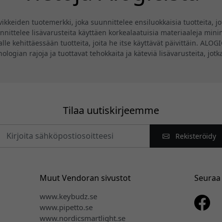
eiden tuotemerkki, joka suunnittelee ensiluokkaisia tuotteita, jotk
ittelee lisävarusteita käyttäen korkealaatuisia materiaaleja minima
lle kehittäessään tuotteita, joita he itse käyttävät päivittäin. ALO
knologian rajoja ja tuottavat tehokkaita ja käteviä lisävarusteita, jo
Tilaa uutiskirjeemme
Rekisteröidy
Muut Vendoran sivustot
Seuraa
www.keybudz.se
www.pipetto.se
www.nordicsmartlight.se