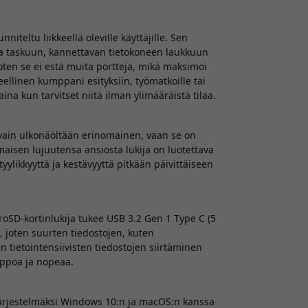
teltu liikkeellä oleville käyttäjille. Sen
a taskuun, kannettavan tietokoneen laukkuun
joten se ei estä muita portteja, mikä maksimoi
eellinen kumppani esityksiin, työmatkoille tai
aina kun tarvitset niitä ilman ylimääräistä tilaa.
 vain ulkonäöltään erinomainen, vaan se on
aisen lujuutensa ansiosta lukija on luotettava
tyylikkyyttä ja kestävyyttä pitkään päivittäiseen
SD-kortinlukija tukee USB 3.2 Gen 1 Type C (5
 joten suurten tiedostojen, kuten
 tietointensiivisten tiedostojen siirtäminen
lppoa ja nopeaa.
järjestelmäksi Windows 10:n ja macOS:n kanssa