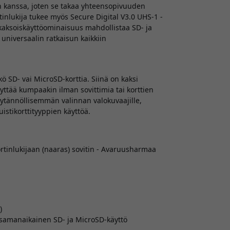
en kanssa, joten se takaa yhteensopivuuden
inlukija tukee myös Secure Digital V3.0 UHS-1 -
 kaksoiskäyttöominaisuus mahdollistaa SD- ja
universaalin ratkaisun kaikkiin
kö SD- vai MicroSD-korttia. Siinä on kaksi
äyttää kumpaakin ilman sovittimia tai korttien
äytännöllisemmän valinnan valokuvaajille,
uistikorttityyppien käyttöä.
rtinlukijaan (naaras) sovitin - Avaruusharmaa
)
 samanaikainen SD- ja MicroSD-käyttö