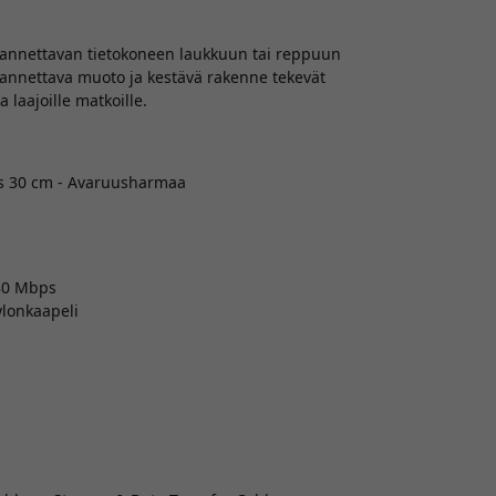
 kannettavan tietokoneen laukkuun tai reppuun
 kannettava muoto ja kestävä rakenne tekevät
a laajoille matkoille.
ps 30 cm - Avaruusharmaa
480 Mbps
ylonkaapeli