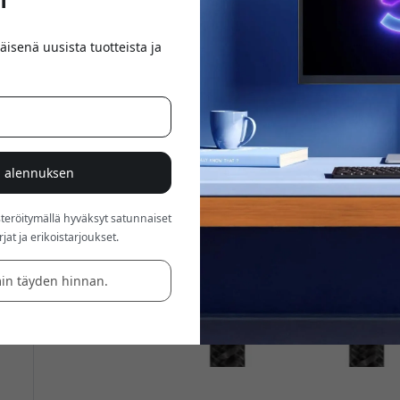
äisenä uusista tuotteista ja
% alennuksen
röitymällä hyväksyt satunnaiset
at ja erikoistarjoukset.
in täyden hinnan.