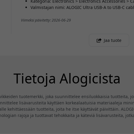
Kategoria: Electronics > Electronics Accessories > 
Valmistajan nimi: ALOGIC Ultra USB-A to USB-C ca
Viimeksi päivitetty: 2026-06-29
Jaa tuote
Tietoja Alogicista
eiden tuotemerkki, joka suunnittelee ensiluokkaisia tuotteita, jotk
ittelee lisävarusteita käyttäen korkealaatuisia materiaaleja minima
lle kehittäessään tuotteita, joita he itse käyttävät päivittäin. ALO
knologian rajoja ja tuottavat tehokkaita ja käteviä lisävarusteita, jo