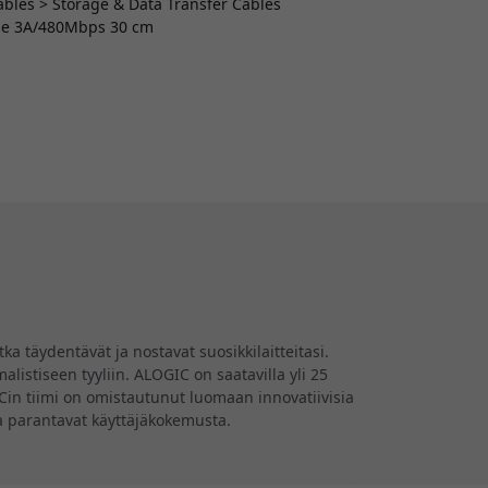
Cables > Storage & Data Transfer Cables
ble 3A/480Mbps 30 cm
a täydentävät ja nostavat suosikkilaitteitasi.
listiseen tyyliin. ALOGIC on saatavilla yli 25
GICin tiimi on omistautunut luomaan innovatiivisia
tka parantavat käyttäjäkokemusta.