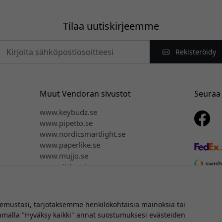
Tilaa uutiskirjeemme
Rekisteröidy
Muut Vendoran sivustot
Seuraa
www.keybudz.se
www.pipetto.se
www.nordicsmartlight.se
www.paperlike.se
www.mujjo.se
www.clickandgrow.se
www.plaud.se
ustasi, tarjotaksemme henkilökohtaisia mainoksia tai
aamalla "Hyväksy kaikki" annat suostumuksesi evästeiden