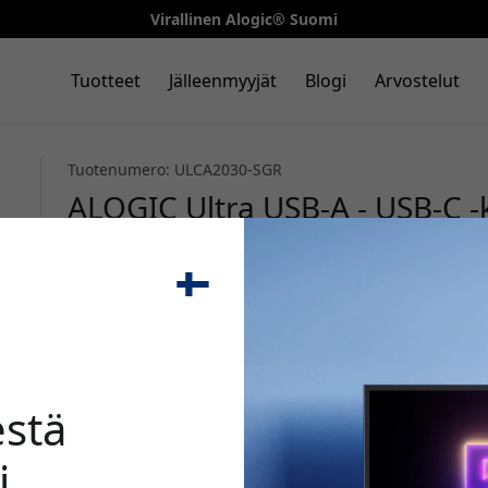
Virallinen Alogic® Suomi
Tuotteet
Jälleenmyyjät
Blogi
Arvostelut
Tuotenumero: ULCA2030-SGR
ALOGIC Ultra USB-A - USB-C -
3A ja 480 Mbps lataamiseen ja
Avaruuden harmaa
🎉 Alenn
stä
i
Käytä tätä koodia kassal