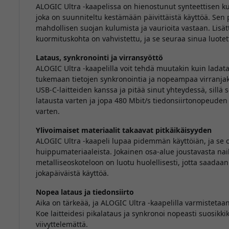
ALOGIC Ultra -kaapelissa on hienostunut synteettisen k
joka on suunniteltu kestämään päivittäistä käyttöä. Sen
mahdollisen suojan kulumista ja vaurioita vastaan. Lisätt
kuormituskohta on vahvistettu, ja se seuraa sinua luotetta
Lataus, synkronointi ja virransyöttö
ALOGIC Ultra -kaapelilla voit tehdä muutakin kuin ladata 
tukemaan tietojen synkronointia ja nopeampaa virranjak
USB-C-laitteiden kanssa ja pitää sinut yhteydessä, sillä
latausta varten ja jopa 480 Mbit/s tiedonsiirtonopeuden 
varten.
Ylivoimaiset materiaalit takaavat pitkäikäisyyden
ALOGIC Ultra -kaapeli lupaa pidemmän käyttöiän, ja se o
huippumateriaaleista. Jokainen osa-alue joustavasta na
metalliseoskoteloon on luotu huolellisesti, jotta saadaan
jokapäiväistä käyttöä.
Nopea lataus ja tiedonsiirto
Aika on tärkeää, ja ALOGIC Ultra -kaapelilla varmistetaan,
Koe laitteidesi pikalataus ja synkronoi nopeasti suosikkiku
viivyttelemättä.