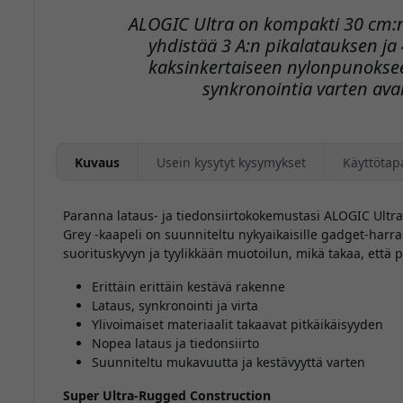
ALOGIC Ultra on kompakti 30 cm:n
yhdistää 3 A:n pikalatauksen ja
kaksinkertaiseen nylonpunoksee
synkronointia varten a
Kuvaus
Usein kysytyt kysymykset
Käyttötap
Paranna lataus- ja tiedonsiirtokokemustasi ALOGIC Ultr
Grey -kaapeli on suunniteltu nykyaikaisille gadget-harra
suorituskyvyn ja tyylikkään muotoilun, mikä takaa, että p
Erittäin erittäin kestävä rakenne
Lataus, synkronointi ja virta
Ylivoimaiset materiaalit takaavat pitkäikäisyyden
Nopea lataus ja tiedonsiirto
Suunniteltu mukavuutta ja kestävyyttä varten
Super Ultra-Rugged Construction