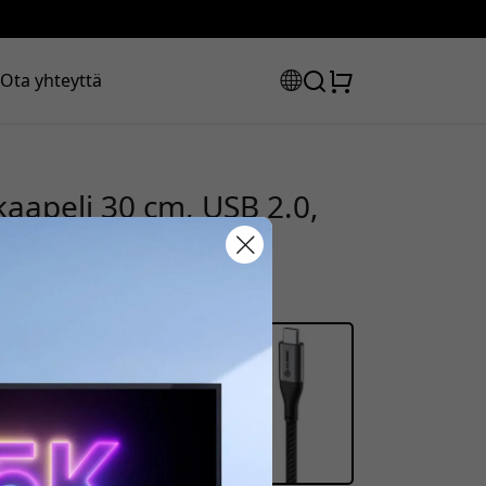
Ota yhteyttä
kaapeli 30 cm, USB 2.0,
 synkronointiin -
uskoodisi:
la saadaksesi 8% alennuksen.