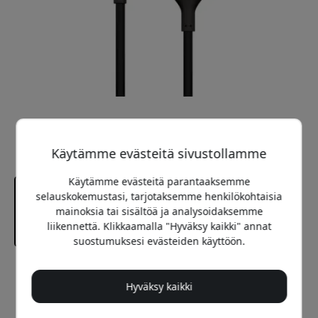
Käytämme evästeitä sivustollamme
Käytämme evästeitä parantaaksemme
selauskokemustasi, tarjotaksemme henkilökohtaisia
mainoksia tai sisältöä ja analysoidaksemme
liikennettä. Klikkaamalla "Hyväksy kaikki" annat
suostumuksesi evästeiden käyttöön.
Suositeltava hinta
44.99 EUR
Hyväksy kaikki