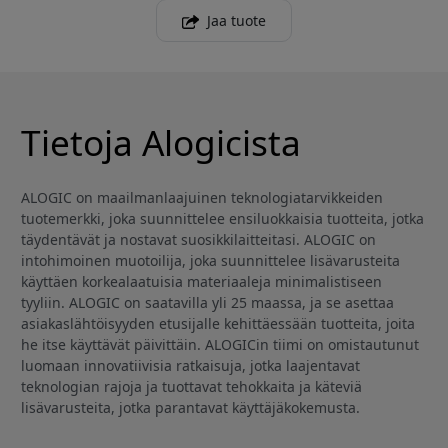
Jaa tuote
Tietoja Alogicista
ALOGIC on maailmanlaajuinen teknologiatarvikkeiden
tuotemerkki, joka suunnittelee ensiluokkaisia tuotteita, jotka
täydentävät ja nostavat suosikkilaitteitasi. ALOGIC on
intohimoinen muotoilija, joka suunnittelee lisävarusteita
käyttäen korkealaatuisia materiaaleja minimalistiseen
tyyliin. ALOGIC on saatavilla yli 25 maassa, ja se asettaa
asiakaslähtöisyyden etusijalle kehittäessään tuotteita, joita
he itse käyttävät päivittäin. ALOGICin tiimi on omistautunut
luomaan innovatiivisia ratkaisuja, jotka laajentavat
teknologian rajoja ja tuottavat tehokkaita ja käteviä
lisävarusteita, jotka parantavat käyttäjäkokemusta.