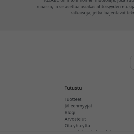
ALOGIC on intohimoinen muotoilija, joka suunn
maassa, ja se asettaa asiakaslähtöisyyden etusija
ratkaisuja, jotka laajentavat te
Tutustu
Tuotteet
Jälleenmyyjät
Blogi
Arvostelut
Ota yhteyttä
Myynti- ja toimitusehdot