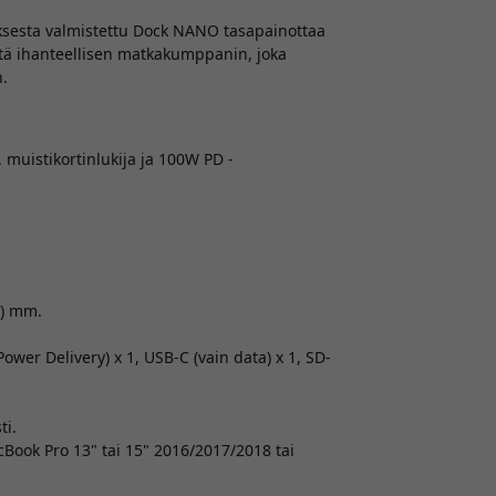
ksesta valmistettu Dock NANO tasapainottaa
tä ihanteellisen matkakumppanin, joka
.
uistikortinlukija ja 100W PD -
(K) mm.
ower Delivery) x 1, USB-C (vain data) x 1, SD-
ti.
Book Pro 13" tai 15" 2016/2017/2018 tai