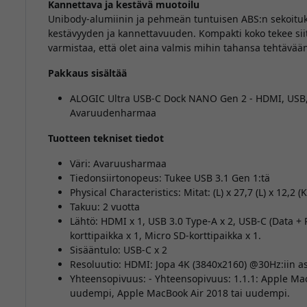
Kannettava ja kestävä muotoilu
Unibody-alumiinin ja pehmeän tuntuisen ABS:n sekoitu
kestävyyden ja kannettavuuden. Kompakti koko tekee sii
varmistaa, että olet aina valmis mihin tahansa tehtävään
Pakkaus sisältää
ALOGIC Ultra USB-C Dock NANO Gen 2 - HDMI, USB, m
Avaruudenharmaa
Tuotteen tekniset tiedot
Väri: Avaruusharmaa
Tiedonsiirtonopeus: Tukee USB 3.1 Gen 1:tä
Physical Characteristics: Mitat: (L) x 27,7 (L) x 12,2 
Takuu: 2 vuotta
Lähtö: HDMI x 1, USB 3.0 Type-A x 2, USB-C (Data + P
korttipaikka x 1, Micro SD-korttipaikka x 1.
Sisääntulo: USB-C x 2
Resoluutio: HDMI: Jopa 4K (3840x2160) @30Hz:iin as
Yhteensopivuus: - Yhteensopivuus: 1.1.1: Apple Mac
uudempi, Apple MacBook Air 2018 tai uudempi.