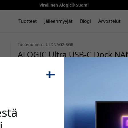
Virallinen Alogic® Suomi
Tuotteet
Jälleenmyyjät
Blogi
Arvostelut
Tuotenumero: ULDNAG2-SGR
ALOGIC Ultra USB-C Dock NAN
A:lla, SD-kortinlukijalla ja 1
ja Airille - Avaruuden harmaa
🎉 Alenn
stä
i
Käytä tätä koodia kassal