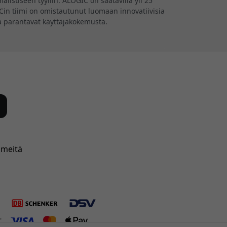
listiseen tyyliin. ALOGIC on saatavilla yli 25
GICin tiimi on omistautunut luomaan innovatiivisia
tka parantavat käyttäjäkokemusta.
 meitä