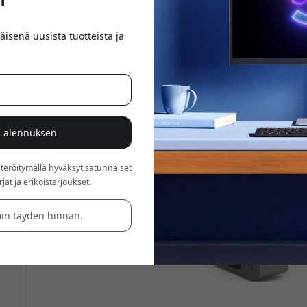
äisenä uusista tuotteista ja
% alennuksen
röitymällä hyväksyt satunnaiset
at ja erikoistarjoukset.
in täyden hinnan.