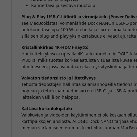
Kannettava ja kestävä muotoilu
Plug & Play USB-C-liitäntä ja virranjakelu (Power Deliv
Tee MacBookistasi voimanlähde Dock NANOn USB-C-portti
tietokonettasi jopa 100 W:n teholla ja siirrä samalla tie
sillä sen plug-and-play-yksinkertaisuus ei vaadi ajureita 
Kristallinkirkas 4K-HDMI-näyttö
Houkuttele yleisösi upealla 4K-tarkkuudella. ALOGIC-te
@30Hz, mikä tuottaa korkealaatuista visuaalista kuvaa esi
tilanteeseen, jossa vaaditaan eläviä yksityiskohtia ja ter
Vaivaton tiedonsiirto ja liitettävyys
Tehosta tiedostojen hallintaa salamannopeilla tiedonsiir
nopean ja tehokkaan tiedonsiirron USB-C- ja USB-A-portt
laitteiden välillä on helppoa.
Kattava kortinlukijatuki
Valokuvien ja videoiden käyttäminen ei ole koskaan oll
korttipaikkojen ansiosta. ALOGIC Dock NANO tarjoaa yh
median siirtämiseen eri muistikorteilta suoraan MacBook