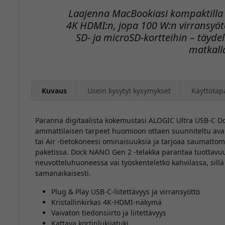
Laajenna MacBookiasi kompaktilla U
4K HDMI:n, jopa 100 W:n virransyöt
SD- ja microSD-kortteihin – täydel
matkall
Kuvaus
Usein kysytyt kysymykset
Käyttötap
Paranna digitaalista kokemustasi ALOGIC Ultra USB-C D
ammattilaisen tarpeet huomioon ottaen suunniteltu av
tai Air -tietokoneesi ominaisuuksia ja tarjoaa saumattom
paketissa. Dock NANO Gen 2 -telakka parantaa tuottavuutt
neuvotteluhuoneessa vai työskenteletkö kahvilassa, sillä 
samanaikaisesti.
Plug & Play USB-C-liitettävyys ja virransyöttö
Kristallinkirkas 4K-HDMI-näkymä
Vaivaton tiedonsiirto ja liitettävyys
Kattava kortinlukijatuki