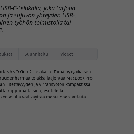
SB-C-telakalla, joka tarjoaa
ön ja sujuvan yhteyden USB-,
linen työhön toimistolla tai
a.
aukset
Suunniteltu
Videot
ock NANO Gen 2 -telakalla. Tämä nykyaikaisen
aruudenharmaa telakka laajentaa MacBook Pro-
an liitettävyyden ja virransyötön kompaktissa
a riippumatta siitä, esitteletkö
sen avulla voit käyttää monia oheislaitteita