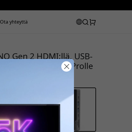
Ota yhteyttä
O Gen 2 HDMI:llä, USB-
00 W PD:llä MacBook Prolle
uskoodisi:
la saadaksesi 8% alennuksen.