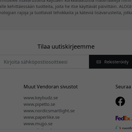
ittelee lisävarusteita käyttäen korkealaatuisia materiaaleja minima
lle kehittäessään tuotteita, joita he itse käyttävät päivittäin. ALO
knologian rajoja ja tuottavat tehokkaita ja käteviä lisävarusteita, jo
Tilaa uutiskirjeemme
Rekisteröidy
Muut Vendoran sivustot
Seuraa
www.keybudz.se
www.pipetto.se
www.nordicsmartlight.se
www.paperlike.se
www.mujjo.se
www.clickandgrow.se