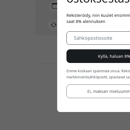
Toimitus 7-11 elokuu
Nopea ja jäljitettävä toimitus
Rekisteröidy, niin kuulet ensimm
saat 8% alennuksen
30 päivän palautusoikeus
Helppo palautus - ei vaivaa
Turvalliset maksut salauksella
Kyllä, haluan 8
Emme koskaan spämmää sinua. Rekiste
Jälleenmyyjät:
markkinointisähköpostit, opastavat sarj
Ei, maksan mieluumm