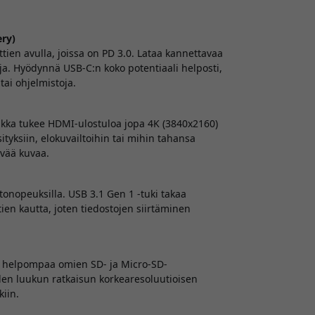
ery)
en avulla, joissa on PD 3.0. Lataa kannettavaa
toja. Hyödynnä USB-C:n koko potentiaali helposti,
tai ohjelmistoja.
lakka tukee HDMI-ulostuloa jopa 4K (3840x2160)
tyksiin, elokuvailtoihin tai mihin tahansa
ävää kuvaa.
tonopeuksilla. USB 3.1 Gen 1 -tuki takaa
ien kautta, joten tiedostojen siirtäminen
ut helpompaa omien SD- ja Micro-SD-
den luukun ratkaisun korkearesoluutioisen
iin.