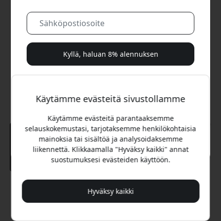
Kyllä, haluan 8% alennuksen
Emme koskaan spämmää sinua. Rekisteröitymällä
hyväksyt satunnaiset markkinointisähköpostit, opastavat
Käytämme evästeitä sivustollamme
sarjat ja erikoistarjoukset.
Käytämme evästeitä parantaaksemme
Ei, maksan mieluummin täyden hinnan.
selauskokemustasi, tarjotaksemme henkilökohtaisia
mainoksia tai sisältöä ja analysoidaksemme
liikennettä. Klikkaamalla "Hyväksy kaikki" annat
suostumuksesi evästeiden käyttöön.
Suositeltava hinta
Hyväksy kaikki
89.99 EUR