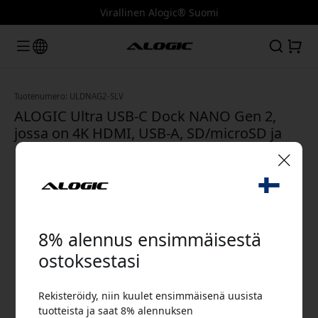
Virallinen Alogic® Suomi
Tuotenumero: ULDNAG2-SLV
ALOGIC Ultra USB-C Dock NANO Gen 2,
jossa on 4K HDMI, USB-A, SD/microSD ja
100 W PD MacBook Prolle ja Airille - Hopea
🎉 Alennuskoodisi:
8% alennus ensimmäisestä
ostoksestasi
Rekisteröidy, niin kuulet ensimmäisenä uusista
Käytä tätä koodia kassalla saadaksesi 8%
tuotteista ja saat 8% alennuksen
alennuksen.