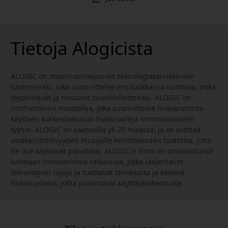
Tietoja Alogicista
ALOGIC on maailmanlaajuinen teknologiatarvikkeiden
tuotemerkki, joka suunnittelee ensiluokkaisia tuotteita, jotka
täydentävät ja nostavat suosikkilaitteitasi. ALOGIC on
intohimoinen muotoilija, joka suunnittelee lisävarusteita
käyttäen korkealaatuisia materiaaleja minimalistiseen
tyyliin. ALOGIC on saatavilla yli 25 maassa, ja se asettaa
asiakaslähtöisyyden etusijalle kehittäessään tuotteita, joita
he itse käyttävät päivittäin. ALOGICin tiimi on omistautunut
luomaan innovatiivisia ratkaisuja, jotka laajentavat
teknologian rajoja ja tuottavat tehokkaita ja käteviä
lisävarusteita, jotka parantavat käyttäjäkokemusta.