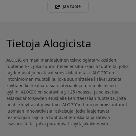
Jaa tuote
Tietoja Alogicista
ALOGIC on maailmanlaajuinen teknologiatarvikkeiden
tuotemerkki, joka suunnittelee ensiluokkaisia tuotteita, jotka
täydentävät ja nostavat suosikkilaitteitasi. ALOGIC on
intohimoinen muotoilija, joka suunnittelee lisävarusteita
käyttäen korkealaatuisia materiaaleja minimalistiseen
tyyliin. ALOGIC on saatavilla yli 25 maassa, ja se asettaa
asiakaslähtöisyyden etusijalle kehittäessään tuotteita, joita
he itse käyttävät päivittäin. ALOGICin tiimi on omistautunut
luomaan innovatiivisia ratkaisuja, jotka laajentavat
teknologian rajoja ja tuottavat tehokkaita ja käteviä
lisävarusteita, jotka parantavat käyttäjäkokemusta.