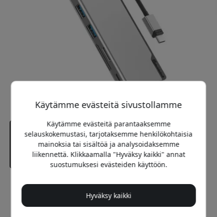
Käytämme evästeitä sivustollamme
Käytämme evästeitä parantaaksemme
selauskokemustasi, tarjotaksemme henkilökohtaisia
mainoksia tai sisältöä ja analysoidaksemme
liikennettä. Klikkaamalla "Hyväksy kaikki" annat
suostumuksesi evästeiden käyttöön.
Suositeltava hinta
99.99 EUR
Hyväksy kaikki