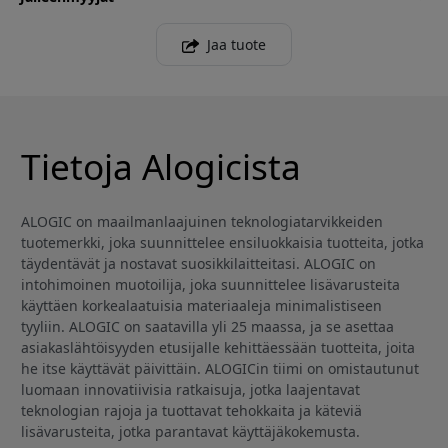
Jaa tuote
Tietoja Alogicista
ALOGIC on maailmanlaajuinen teknologiatarvikkeiden
tuotemerkki, joka suunnittelee ensiluokkaisia tuotteita, jotka
täydentävät ja nostavat suosikkilaitteitasi. ALOGIC on
intohimoinen muotoilija, joka suunnittelee lisävarusteita
käyttäen korkealaatuisia materiaaleja minimalistiseen
tyyliin. ALOGIC on saatavilla yli 25 maassa, ja se asettaa
asiakaslähtöisyyden etusijalle kehittäessään tuotteita, joita
he itse käyttävät päivittäin. ALOGICin tiimi on omistautunut
luomaan innovatiivisia ratkaisuja, jotka laajentavat
teknologian rajoja ja tuottavat tehokkaita ja käteviä
lisävarusteita, jotka parantavat käyttäjäkokemusta.