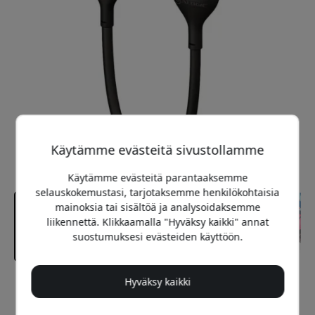
Käytämme evästeitä sivustollamme
Käytämme evästeitä parantaaksemme
selauskokemustasi, tarjotaksemme henkilökohtaisia
mainoksia tai sisältöä ja analysoidaksemme
liikennettä. Klikkaamalla "Hyväksy kaikki" annat
suostumuksesi evästeiden käyttöön.
Hyväksy kaikki
Suositeltava hinta
39.99 EUR