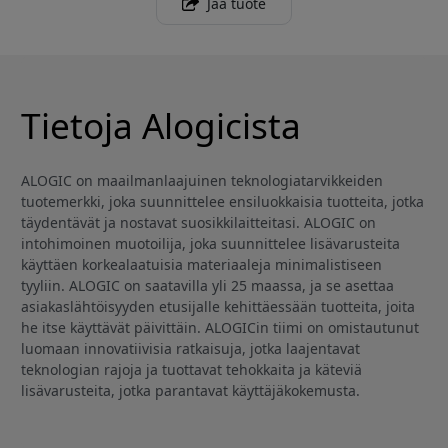
Jaa tuote
Tietoja Alogicista
ALOGIC on maailmanlaajuinen teknologiatarvikkeiden
tuotemerkki, joka suunnittelee ensiluokkaisia tuotteita, jotka
täydentävät ja nostavat suosikkilaitteitasi. ALOGIC on
intohimoinen muotoilija, joka suunnittelee lisävarusteita
käyttäen korkealaatuisia materiaaleja minimalistiseen
tyyliin. ALOGIC on saatavilla yli 25 maassa, ja se asettaa
asiakaslähtöisyyden etusijalle kehittäessään tuotteita, joita
he itse käyttävät päivittäin. ALOGICin tiimi on omistautunut
luomaan innovatiivisia ratkaisuja, jotka laajentavat
teknologian rajoja ja tuottavat tehokkaita ja käteviä
lisävarusteita, jotka parantavat käyttäjäkokemusta.