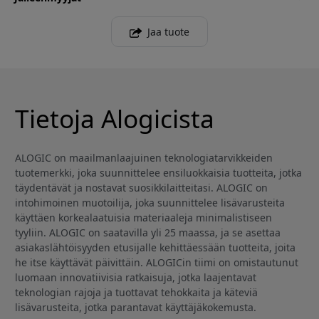
Jaa tuote
Tietoja Alogicista
ALOGIC on maailmanlaajuinen teknologiatarvikkeiden
tuotemerkki, joka suunnittelee ensiluokkaisia tuotteita, jotka
täydentävät ja nostavat suosikkilaitteitasi. ALOGIC on
intohimoinen muotoilija, joka suunnittelee lisävarusteita
käyttäen korkealaatuisia materiaaleja minimalistiseen
tyyliin. ALOGIC on saatavilla yli 25 maassa, ja se asettaa
asiakaslähtöisyyden etusijalle kehittäessään tuotteita, joita
he itse käyttävät päivittäin. ALOGICin tiimi on omistautunut
luomaan innovatiivisia ratkaisuja, jotka laajentavat
teknologian rajoja ja tuottavat tehokkaita ja käteviä
lisävarusteita, jotka parantavat käyttäjäkokemusta.