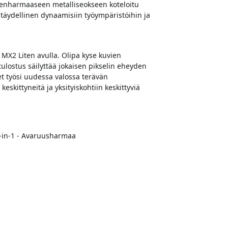
denharmaaseen metalliseokseen koteloitu
täydellinen dynaamisiin työympäristöihin ja
 MX2 Liten avulla. Olipa kyse kuvien
ulostus säilyttää jokaisen pikselin eheyden
et työsi uudessa valossa terävän
eskittyneitä ja yksityiskohtiin keskittyviä
9-in-1 - Avaruusharmaa