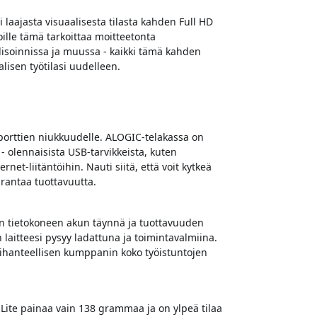
laajasta visuaalisesta tilasta kahden Full HD
ille tämä tarkoittaa moitteetonta
lisoinnissa ja muussa - kaikki tämä kahden
alisen työtilasi uudelleen.
porttien niukkuudelle. ALOGIC-telakassa on
 - olennaisista USB-tarvikkeista, kuten
rnet-liitäntöihin. Nauti siitä, että voit kytkeä
arantaa tuottavuutta.
an tietokoneen akun täynnä ja tuottavuuden
 laitteesi pysyy ladattuna ja toimintavalmiina.
tä ihanteellisen kumppanin koko työistuntojen
 Lite painaa vain 138 grammaa ja on ylpeä tilaa