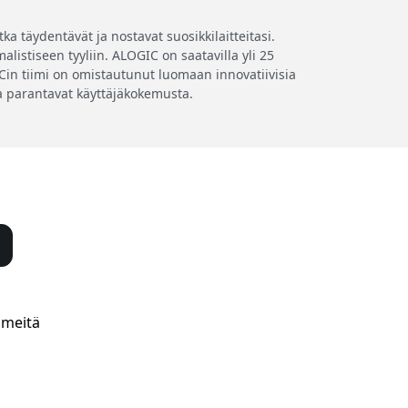
a täydentävät ja nostavat suosikkilaitteitasi.
listiseen tyyliin. ALOGIC on saatavilla yli 25
GICin tiimi on omistautunut luomaan innovatiivisia
tka parantavat käyttäjäkokemusta.
 meitä