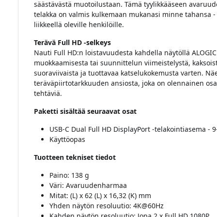
säästävästä muotoilustaan. Tämä tyylikkääseen avaruu
telakka on valmis kulkemaan mukanasi minne tahansa - 
liikkeellä oleville henkilöille.
Terävä Full HD -selkeys
Nauti Full HD:n loistavuudesta kahdella näytöllä ALOGIC
muokkaamisesta tai suunnittelun viimeistelystä, kaksoist
suoraviivaista ja tuottavaa katselukokemusta varten. Nä
teräväpiirtotarkkuuden ansiosta, joka on olennainen osa k
tehtäviä.
Paketti sisältää seuraavat osat
USB-C Dual Full HD DisplayPort -telakointiasema - 
Käyttöopas
Tuotteen tekniset tiedot
Paino: 138 g
Väri: Avaruudenharmaa
Mitat: (L) x 62 (L) x 16,32 (K) mm
Yhden näytön resoluutio: 4K@60Hz
Kahden näytön resoluutio: Jopa 2 x Full HD 1080P