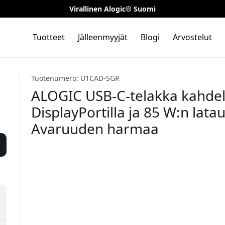
Virallinen Alogic® Suomi
Tuotteet
Jälleenmyyjät
Blogi
Arvostelut
Tuotenumero: U1CAD-SGR
ALOGIC USB-C-telakka kahdell
DisplayPortilla ja 85 W:n lata
Avaruuden harmaa