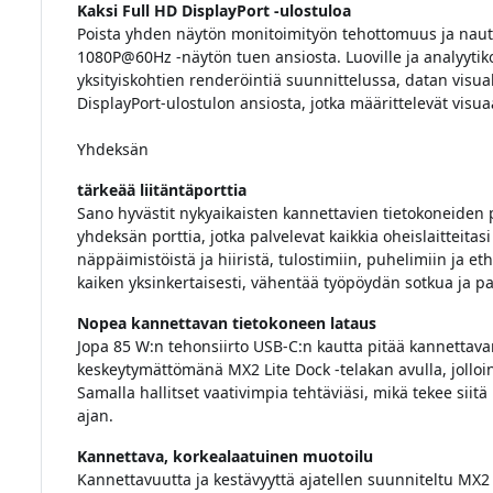
Kaksi Full HD DisplayPort -ulostuloa
Poista yhden näytön monitoimityön tehottomuus ja nauti 
1080P@60Hz -näytön tuen ansiosta. Luoville ja analyytiko
yksityiskohtien renderöintiä suunnittelussa, datan visua
DisplayPort-ulostulon ansiosta, jotka määrittelevät visua
Yhdeksän
tärkeää liitäntäporttia
Sano hyvästit nykyaikaisten kannettavien tietokoneiden 
yhdeksän porttia, jotka palvelevat kaikkia oheislaitteitasi
näppäimistöistä ja hiiristä, tulostimiin, puhelimiin ja ethe
kaiken yksinkertaisesti, vähentää työpöydän sotkua ja p
Nopea kannettavan tietokoneen lataus
Jopa 85 W:n tehonsiirto USB-C:n kautta pitää kannettav
keskeytymättömänä MX2 Lite Dock -telakan avulla, jolloin
Samalla hallitset vaativimpia tehtäviäsi, mikä tekee sii
ajan.
Kannettava, korkealaatuinen muotoilu
Kannettavuutta ja kestävyyttä ajatellen suunniteltu MX2