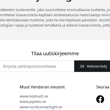
eiden tuotemerkki, joka suunnittelee ensiluokkaisia tuotteita, jotk
ittelee lisävarusteita käyttäen korkealaatuisia materiaaleja minima
lle kehittäessään tuotteita, joita he itse käyttävät päivittäin. ALO
knologian rajoja ja tuottavat tehokkaita ja käteviä lisävarusteita, jo
Tilaa uutiskirjeemme
Rekisteröidy
Muut Vendoran sivustot
Seuraa
www.keybudz.se
www.pipetto.se
www.nordicsmartlight.se