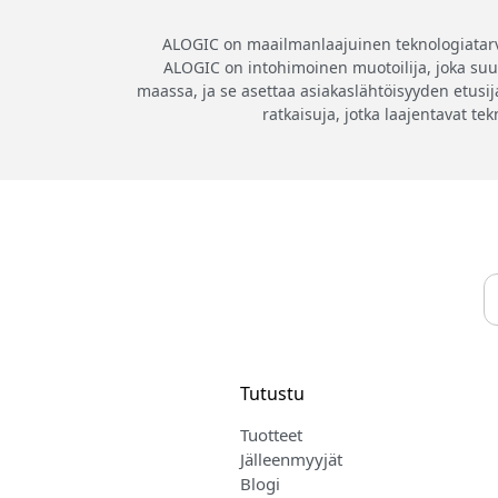
ALOGIC on maailmanlaajuinen teknologiatarvikk
ALOGIC on intohimoinen muotoilija, joka suunn
maassa, ja se asettaa asiakaslähtöisyyden etusija
ratkaisuja, jotka laajentavat te
Tutustu
Tuotteet
Jälleenmyyjät
Blogi