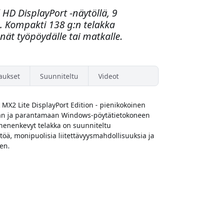
 HD DisplayPort -näytöllä, 9
la. Kompakti 138 g:n telakka
nät työpöydälle tai matkalle.
aukset
Suunniteltu
Videot
MX2 Lite DisplayPort Edition - pienikokoinen
aan ja parantamaan Windows-pöytätietokoneen
henenkevyt telakka on suunniteltu
töä, monipuolisia liitettävyysmahdollisuuksia ja
ten.