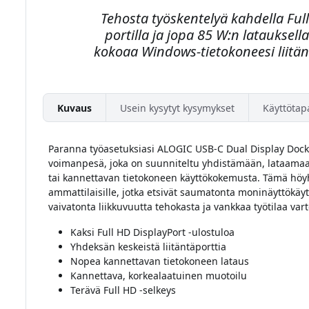
Tehosta työskentelyä kahdella Full
portilla ja jopa 85 W:n latauksel
kokoaa Windows-tietokoneesi liitän
Kuvaus
Usein kysytyt kysymykset
Käyttötap
Paranna työasetuksiasi ALOGIC USB-C Dual Display Dock 
voimanpesä, joka on suunniteltu yhdistämään, lataam
tai kannettavan tietokoneen käyttökokemusta. Tämä höy
ammattilaisille, jotka etsivät saumatonta moninäyttökäyt
vaivatonta liikkuvuutta tehokasta ja vankkaa työtilaa var
Kaksi Full HD DisplayPort -ulostuloa
Yhdeksän keskeistä liitäntäporttia
Nopea kannettavan tietokoneen lataus
Kannettava, korkealaatuinen muotoilu
Terävä Full HD -selkeys