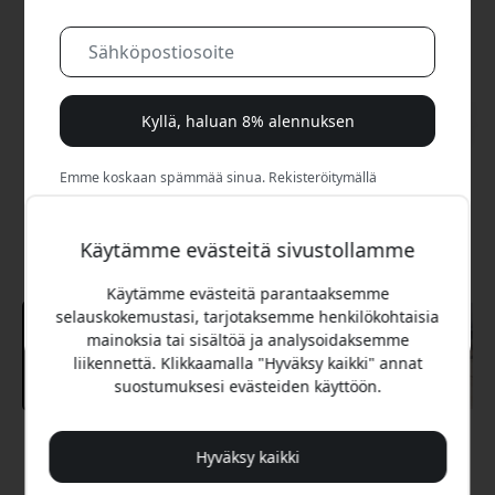
Kyllä, haluan 8% alennuksen
Emme koskaan spämmää sinua. Rekisteröitymällä
hyväksyt satunnaiset markkinointisähköpostit, opastavat
sarjat ja erikoistarjoukset.
Käytämme evästeitä sivustollamme
Ei, maksan mieluummin täyden hinnan.
Käytämme evästeitä parantaaksemme
selauskokemustasi, tarjotaksemme henkilökohtaisia
mainoksia tai sisältöä ja analysoidaksemme
liikennettä. Klikkaamalla "Hyväksy kaikki" annat
suostumuksesi evästeiden käyttöön.
Suositeltava hinta
Hyväksy kaikki
24.99 EUR