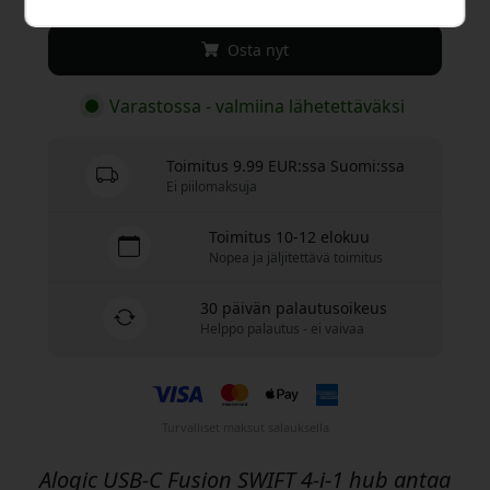
Osta nyt
Varastossa - valmiina lähetettäväksi
Toimitus 9.99 EUR:ssa Suomi:ssa
Ei piilomaksuja
Toimitus 10-12 elokuu
Nopea ja jäljitettävä toimitus
30 päivän palautusoikeus
Helppo palautus - ei vaivaa
Turvalliset maksut salauksella
Alogic USB-C Fusion SWIFT 4-i-1 hub antaa