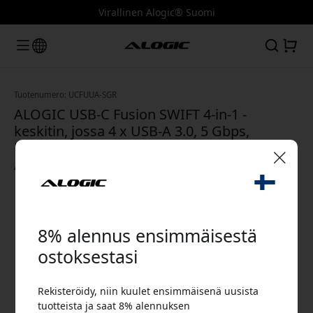
Virallinen Alogic® Suomi
Tuotenumero: UCFUUA-SGR
ALOGIC USB-C Fusion SWIFT 4-in-1 -
keskitin, jossa 4 x USB-A 3.0, 5 Gbps,
MacBookille, iPad Prolle ja Chromebookille -
Avaruuden harmaa
🎉 Alennuskoodisi:
8% alennus ensimmäisestä
ostoksestasi
Rekisteröidy, niin kuulet ensimmäisenä uusista
Käytä tätä koodia kassalla saadaksesi 8%
tuotteista ja saat 8% alennuksen
alennuksen.