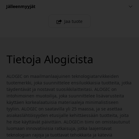
Jälleenmyyjät
Jaa tuote
Tietoja Alogicista
ALOGIC on maailmanlaajuinen teknologiatarvikkeiden
tuotemerkki, joka suunnittelee ensiluokkaisia tuotteita, jotka
täydentävät ja nostavat suosikkilaitteitasi. ALOGIC on
intohimoinen muotoilija, joka suunnittelee lisävarusteita
käyttäen korkealaatuisia materiaaleja minimalistiseen
tyyliin. ALOGIC on saatavilla yli 25 maassa, ja se asettaa
asiakaslähtöisyyden etusijalle kehittäessään tuotteita, joita
he itse käyttävät päivittäin. ALOGICin tiimi on omistautunut
luomaan innovatiivisia ratkaisuja, jotka laajentavat
teknologian rajoja ja tuottavat tehokkaita ja käteviä