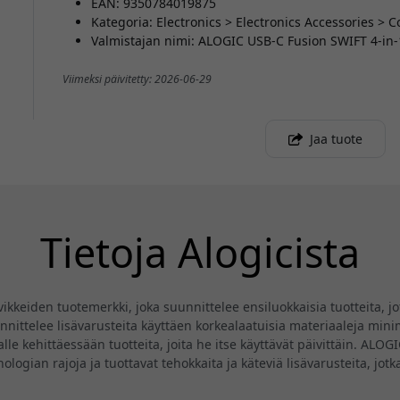
EAN: 9350784019875
Kategoria: Electronics > Electronics Accessories 
Valmistajan nimi: ALOGIC USB-C Fusion SWIFT 4-in
Viimeksi päivitetty: 2026-06-29
Jaa tuote
Tietoja Alogicista
eiden tuotemerkki, joka suunnittelee ensiluokkaisia tuotteita, jotk
ittelee lisävarusteita käyttäen korkealaatuisia materiaaleja minima
lle kehittäessään tuotteita, joita he itse käyttävät päivittäin. ALO
knologian rajoja ja tuottavat tehokkaita ja käteviä lisävarusteita, jo