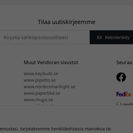
Tilaa uutiskirjeemme
Rekisteröidy
Muut Vendoran sivustot
Seuraa
www.keybudz.se
www.pipetto.se
www.nordicsmartlight.se
www.paperlike.se
www.mujjo.se
www.clickandgrow.se
www.plaud.se
ustasi, tarjotaksemme henkilökohtaisia mainoksia tai