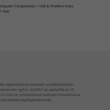
> Computer Components > USB & FireWire Hubs
-1 Hub
a täydentävät ja nostavat suosikkilaitteitasi.
listiseen tyyliin. ALOGIC on saatavilla yli 25
GICin tiimi on omistautunut luomaan innovatiivisia
tka parantavat käyttäjäkokemusta.