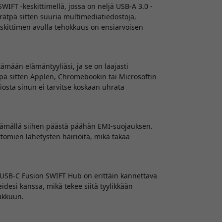
IFT -keskittimellä, jossa on neljä USB-A 3.0 -
rrätpä sitten suuria multimediatiedostoja,
keskittimen avulla tehokkuus on ensiarvoisen
ään elämäntyyliäsi, ja se on laajasti
pä sitten Applen, Chromebookin tai Microsoftin
iosta sinun ei tarvitse koskaan uhrata
yttämällä siihen päästä päähän EMI-suojauksen.
ttomien lähetysten häiriöitä, mikä takaa
 USB-C Fusion SWIFT Hub on erittäin kannettava
eidesi kanssa, mikä tekee siitä tyylikkään
aukkuun.