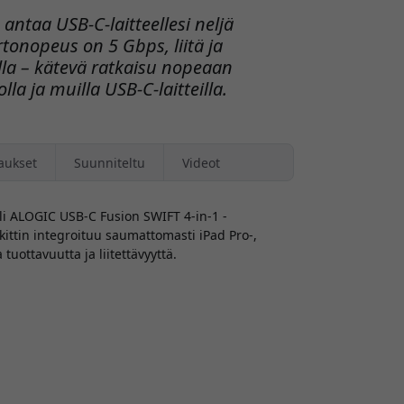
antaa USB-C-laitteellesi neljä
rtonopeus on 5 Gbps, liitä ja
lla – kätevä ratkaisu nopeaan
la ja muilla USB-C-laitteilla.
aukset
Suunniteltu
Videot
li ALOGIC USB-C Fusion SWIFT 4-in-1 -
ittin integroituu saumattomasti iPad Pro-,
tuottavuutta ja liitettävyyttä.