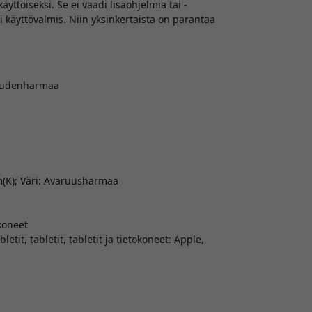
töiseksi. Se ei vaadi lisäohjelmia tai -
eti käyttövalmis. Niin yksinkertaista on parantaa
ruudenharmaa
m(K); Väri: Avaruusharmaa
koneet
tit, tabletit, tabletit ja tietokoneet: Apple,