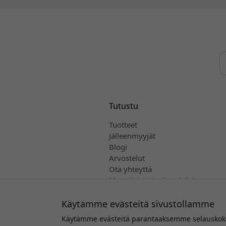
Tutustu
Tuotteet
Jälleenmyyjät
Blogi
Arvostelut
Ota yhteyttä
Myynti- ja toimitusehdot
Suomi
Käytämme evästeitä sivustollamme
Käytämme evästeitä parantaaksemme selauskokem