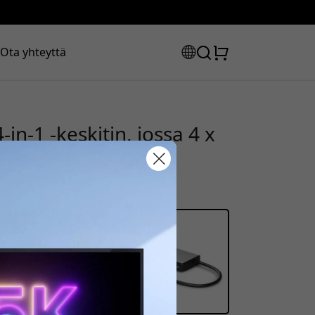
Ota yhteyttä
n-1 -keskitin, jossa 4 x
, iPad Prolle ja
 harmaa
uskoodisi:
la saadaksesi 8% alennuksen.