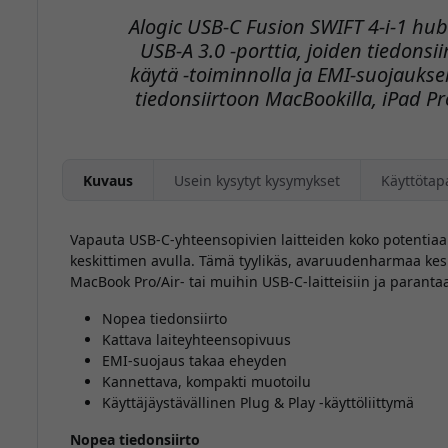
Alogic USB-C Fusion SWIFT 4-i-1 hub 
USB-A 3.0 -porttia, joiden tiedonsii
käytä -toiminnolla ja EMI-suojaukse
tiedonsiirtoon MacBookilla, iPad Prol
Kuvaus
Usein kysytyt kysymykset
Käyttötap
Vapauta USB-C-yhteensopivien laitteiden koko potentiaa
keskittimen avulla. Tämä tyylikäs, avaruudenharmaa kesk
MacBook Pro/Air- tai muihin USB-C-laitteisiin ja parantaa 
Nopea tiedonsiirto
Kattava laiteyhteensopivuus
EMI-suojaus takaa eheyden
Kannettava, kompakti muotoilu
Käyttäjäystävällinen Plug & Play -käyttöliittymä
Nopea tiedonsiirto