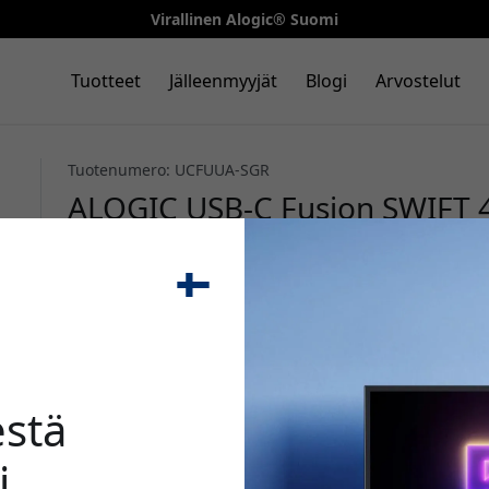
Virallinen Alogic® Suomi
Tuotteet
Jälleenmyyjät
Blogi
Arvostelut
Tuotenumero: UCFUUA-SGR
ALOGIC USB-C Fusion SWIFT 4-i
USB-A 3.0, 5 Gbps, MacBookille
Chromebookille - Avaruuden
🎉 Alenn
stä
i
Käytä tätä koodia kassal