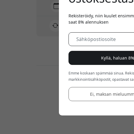
Toimitus 10-12 elokuu
Nopea ja jäljitettävä toimitus
Rekisteröidy, niin kuulet ensimm
saat 8% alennuksen
30 päivän palautusoikeus
Helppo palautus - ei vaivaa
Turvalliset maksut salauksella
Kyllä, haluan 8
Emme koskaan spämmää sinua. Rekiste
Jälleenmyyjät:
markkinointisähköpostit, opastavat sarj
Ei, maksan mieluumm