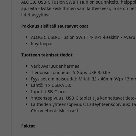
ALOGIC USB-C Fusion SWIFT Hub on suunniteltu helppokäyt
ajureita - kytke keskittimen vain laitteeseesi, ja se on h
liitettävyyttäsi.
Pakkaus sisältää seuraavat osat
ALOGIC USB-C Fusion SWIFT 4-in-1 -keskitin - Ava
Käyttöopas
Tuotteen tekniset tiedot
Väri: Avaruudenharmaa
Tiedonsiirtonopeus: 5 Gbps USB 3.0:lle
Fyysiset ominaisuudet: Mitat: (L) x 40mm(W) x 13m
Lähtö: 4 x USB-A 3.0
Input: USB-C uros
Yhteensopivuus: USB-C tabletit ja kannettavat tieto
Laitteiden yhteensopivuus: Laiteyhteensopivuus: Table
Chromebook, Microsoft
Faktat