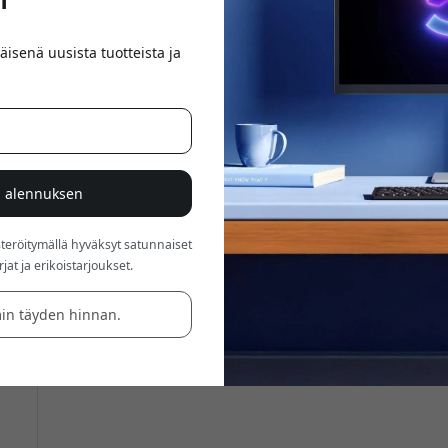
äisenä uusista tuotteista ja
% alennuksen
röitymällä hyväksyt satunnaiset
at ja erikoistarjoukset.
in täyden hinnan.