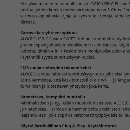
Koe ylivoimainen toiminnallisuus ALOGIC USB-C Fusion SW
porttia, joiden kunkin tiedonsiirtonopeus on 5 Gbps. Sii
varmuuskopioit asiakirjoja tai synkronoit tietoja, tämä 
tärkeää.
Kattava laiteyhteensopivuus
ALOGIC USB-C Fusion SWIFT Hub on suunniteltu täydentäm
yhteensopiva johtavien tekniikkamerkkien kanssa. Käytit
laitteita, tämän 4-in-1-keskittimen monipuolisuuden ans
käytännöllisyyttä suorituskyvyn vuoksi.
EMI-suojaus eheyden takaamiseksi
ALOGIC asettaa laitteesi suorituskyvyn etusijalle sisäll
Tämä varmistaa, että keskittimessä ei ole Wi-Fi- ja langa
turvallisen ja luotettavan yhteyden joka kerta.
Kannettava, kompakti muotoilu
Minimalistisen ja tyylikkään muotoilun ansiosta ALOGIC
ja tilatehokas. Harmaa tila harmonisoituu teknisten laitt
laajennuksen, joka sopii vaivattomasti työpöydälle tai l
Käyttäjäystävällinen Plug & Play -käyttöliittymä