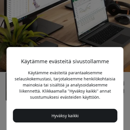
Käytämme evästeitä sivustollamme
Käytämme evästeitä parantaaksemme
selauskokemustasi, tarjotaksemme henkilökohtaisia
mainoksia tai sisältöä ja analysoidaksemme
liikennettä. Klikkaamalla "Hyväksy kaikki" annat
suostumuksesi evästeiden käyttöön.
Suositeltava hinta
Hyväksy kaikki
229.99 EUR