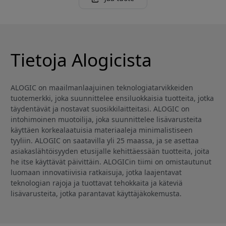
Tietoja Alogicista
ALOGIC on maailmanlaajuinen teknologiatarvikkeiden
tuotemerkki, joka suunnittelee ensiluokkaisia tuotteita, jotka
täydentävät ja nostavat suosikkilaitteitasi. ALOGIC on
intohimoinen muotoilija, joka suunnittelee lisävarusteita
käyttäen korkealaatuisia materiaaleja minimalistiseen
tyyliin. ALOGIC on saatavilla yli 25 maassa, ja se asettaa
asiakaslähtöisyyden etusijalle kehittäessään tuotteita, joita
he itse käyttävät päivittäin. ALOGICin tiimi on omistautunut
luomaan innovatiivisia ratkaisuja, jotka laajentavat
teknologian rajoja ja tuottavat tehokkaita ja käteviä
lisävarusteita, jotka parantavat käyttäjäkokemusta.