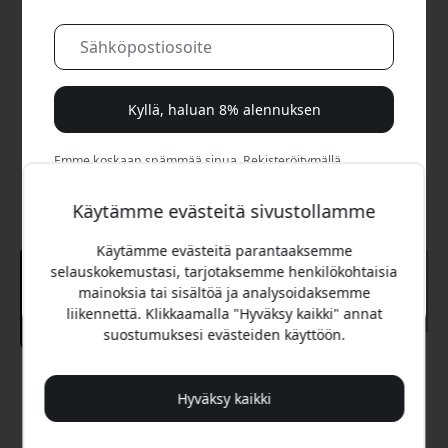
Kyllä, haluan 8% alennuksen
Emme koskaan spämmää sinua. Rekisteröitymällä
hyväksyt satunnaiset markkinointisähköpostit, opastavat
sarjat ja erikoistarjoukset.
Käytämme evästeitä sivustollamme
Käytämme evästeitä parantaaksemme
Ei, maksan mieluummin täyden hinnan.
selauskokemustasi, tarjotaksemme henkilökohtaisia
mainoksia tai sisältöä ja analysoidaksemme
liikennettä. Klikkaamalla "Hyväksy kaikki" annat
suostumuksesi evästeiden käyttöön.
Suositeltava hinta
Hyväksy kaikki
39.99 EUR