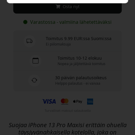
Osta nyt
Varastossa - valmiina lähetettäväksi
Toimitus 9.99 EUR:ssa Suomi:ssa
Ei piilomaksuja
Toimitus 10-12 elokuu
Nopea ja jäljitettävä toimitus
30 päivän palautusoikeus
Helppo palautus - ei vaivaa
Turvalliset maksut salauksella
Suojaa iPhone 13 Pro Maxisi erittäin ohuella
täysjyvänahkaisella kotelolla, joka on