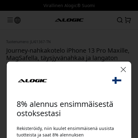
Virallinen Alogic® Suomi
Tuotenumero: JLAI1367-TN
Journey-nahkakotelo iPhone 13 Pro Maxille,
MagSafella, täysjyvänahkaa ja langaton
lataus - Tan
🎉 Alennuskoodisi:
8% alennus ensimmäisestä
ostoksestasi
Rekisteröidy, niin kuulet ensimmäisenä uusista
Käytä tätä koodia kassalla saadaksesi 8%
tuotteista ja saat 8% alennuksen
alennuksen.