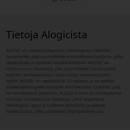
Tietoja Alogicista
ALOGIC on maailmanlaajuinen teknologiatarvikkeiden
tuotemerkki, joka suunnittelee ensiluokkaisia tuotteita, jotka
täydentävät ja nostavat suosikkilaitteitasi. ALOGIC on
intohimoinen muotoilija, joka suunnittelee lisävarusteita
käyttäen korkealaatuisia materiaaleja minimalistiseen
tyyliin. ALOGIC on saatavilla yli 25 maassa, ja se asettaa
asiakaslähtöisyyden etusijalle kehittäessään tuotteita, joita
he itse käyttävät päivittäin. ALOGICin tiimi on omistautunut
luomaan innovatiivisia ratkaisuja, jotka laajentavat
teknologian rajoja ja tuottavat tehokkaita ja käteviä
lisävarusteita, jotka parantavat käyttäjäkokemusta.