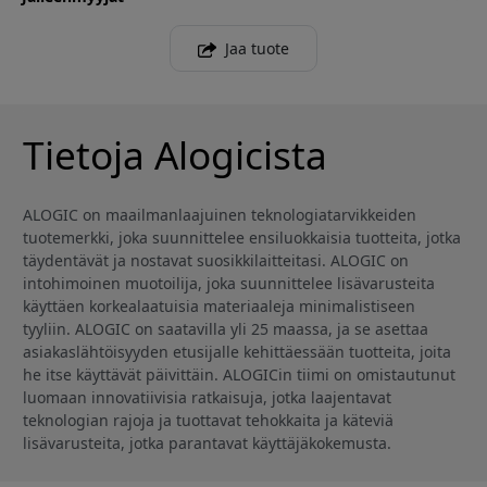
Jaa tuote
Tietoja Alogicista
ALOGIC on maailmanlaajuinen teknologiatarvikkeiden
tuotemerkki, joka suunnittelee ensiluokkaisia tuotteita, jotka
täydentävät ja nostavat suosikkilaitteitasi. ALOGIC on
intohimoinen muotoilija, joka suunnittelee lisävarusteita
käyttäen korkealaatuisia materiaaleja minimalistiseen
tyyliin. ALOGIC on saatavilla yli 25 maassa, ja se asettaa
asiakaslähtöisyyden etusijalle kehittäessään tuotteita, joita
he itse käyttävät päivittäin. ALOGICin tiimi on omistautunut
luomaan innovatiivisia ratkaisuja, jotka laajentavat
teknologian rajoja ja tuottavat tehokkaita ja käteviä
lisävarusteita, jotka parantavat käyttäjäkokemusta.