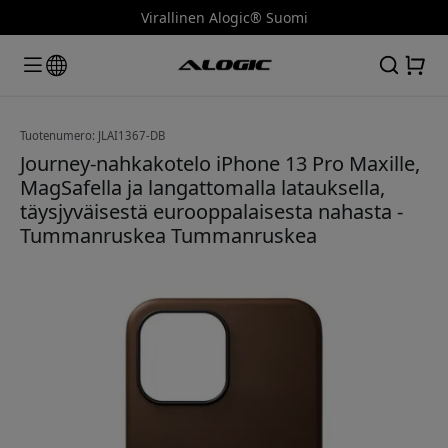
Virallinen Alogic® Suomi
Tuotenumero: JLAI1367-DB
Journey-nahkakotelo iPhone 13 Pro Maxille,
MagSafella ja langattomalla latauksella,
täysjyväisestä eurooppalaisesta nahasta -
Tummanruskea Tummanruskea