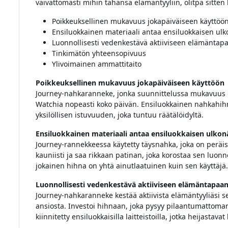
vaivattomasti mihin tahansa elämäntyyliin, olitpa sitten 
Poikkeuksellinen mukavuus jokapäiväiseen käyttöö
Ensiluokkainen materiaali antaa ensiluokkaisen ul
Luonnollisesti vedenkestävä aktiiviseen elämäntap
Tinkimätön yhteensopivuus
Ylivoimainen ammattitaito
Poikkeuksellinen mukavuus jokapäiväiseen käyttöön
Journey-nahkaranneke, jonka suunnittelussa mukavuus on 
Watchia nopeasti koko päivän. Ensiluokkainen nahkahih
yksilöllisen istuvuuden, joka tuntuu räätälöidyltä.
Ensiluokkainen materiaali antaa ensiluokkaisen ulko
Journey-rannekkeessa käytetty täysnahka, joka on peräis
kauniisti ja saa rikkaan patinan, joka korostaa sen luon
jokainen hihna on yhtä ainutlaatuinen kuin sen käyttäjä.
Luonnollisesti vedenkestävä aktiiviseen elämäntapaan
Journey-nahkaranneke kestää aktiivista elämäntyyliäsi 
ansiosta. Investoi hihnaan, joka pysyy pilaantumattoman
kiinnitetty ensiluokkaisilla laitteistoilla, jotka heijastava