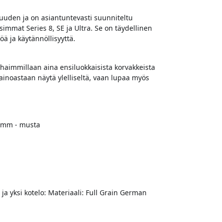
uden ja on asiantuntevasti suunniteltu
mmat Series 8, SE ja Ultra. Se on täydellinen
ä ja käytännöllisyyttä.
aimmillaan aina ensiluokkaisista korvakkeista
i ainoastaan näytä ylelliseltä, vaan lupaa myös
45mm - musta
a ja yksi kotelo: Materiaali: Full Grain German