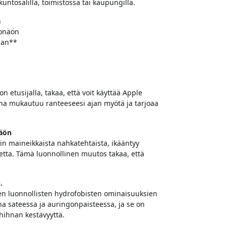
kuntosalilla, toimistossa tai kaupungilla.
n
konäön
aan**
etusijalla, takaa, että voit käyttää Apple
na mukautuu ranteeseesi ajan myötä ja tarjoaa
näön
in maineikkaista nahkatehtaista, ikääntyy
netta. Tämä luonnollinen muutos takaa, että
.
sen luonnollisten hydrofobisten ominaisuuksien
a sateessa ja auringonpaisteessa, ja se on
t hihnan kestävyyttä.