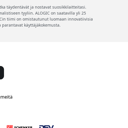
a täydentävät ja nostavat suosikkilaitteitasi.
listiseen tyyliin. ALOGIC on saatavilla yli 25
GICin tiimi on omistautunut luomaan innovatiivisia
tka parantavat käyttäjäkokemusta.
 meitä