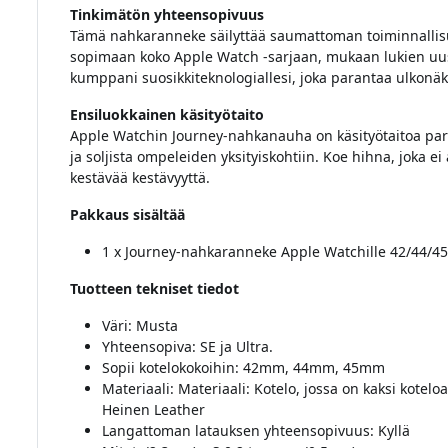
Tinkimätön yhteensopivuus
Tämä nahkaranneke säilyttää saumattoman toiminnallisu
sopimaan koko Apple Watch -sarjaan, mukaan lukien uusi
kumppani suosikkiteknologiallesi, joka parantaa ulkonäkö
Ensiluokkainen käsityötaito
Apple Watchin Journey-nahkanauha on käsityötaitoa parh
ja soljista ompeleiden yksityiskohtiin. Koe hihna, joka e
kestävää kestävyyttä.
Pakkaus sisältää
1 x Journey-nahkaranneke Apple Watchille 42/44/
Tuotteen tekniset tiedot
Väri: Musta
Yhteensopiva: SE ja Ultra.
Sopii kotelokokoihin: 42mm, 44mm, 45mm
Materiaali: Materiaali: Kotelo, jossa on kaksi kotelo
Heinen Leather
Langattoman latauksen yhteensopivuus: Kyllä