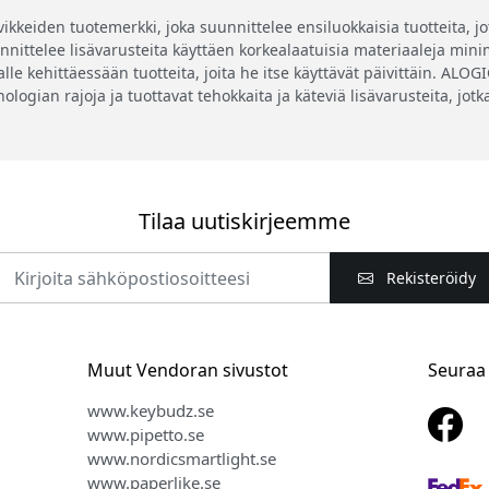
eiden tuotemerkki, joka suunnittelee ensiluokkaisia tuotteita, jotk
ittelee lisävarusteita käyttäen korkealaatuisia materiaaleja minima
lle kehittäessään tuotteita, joita he itse käyttävät päivittäin. ALO
knologian rajoja ja tuottavat tehokkaita ja käteviä lisävarusteita, jo
Tilaa uutiskirjeemme
Rekisteröidy
Muut Vendoran sivustot
Seuraa
www.keybudz.se
www.pipetto.se
www.nordicsmartlight.se
www.paperlike.se