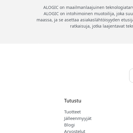
ALOGIC on maailmanlaajuinen teknologiatarvikk
ALOGIC on intohimoinen muotoilija, joka suunn
maassa, ja se asettaa asiakaslähtöisyyden etusija
ratkaisuja, jotka laajentavat te
Tutustu
Tuotteet
Jälleenmyyjät
Blogi
Arvostelut