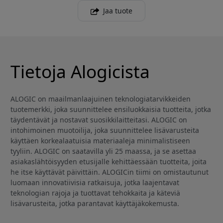
Jaa tuote
Tietoja Alogicista
ALOGIC on maailmanlaajuinen teknologiatarvikkeiden
tuotemerkki, joka suunnittelee ensiluokkaisia tuotteita, jotka
täydentävät ja nostavat suosikkilaitteitasi. ALOGIC on
intohimoinen muotoilija, joka suunnittelee lisävarusteita
käyttäen korkealaatuisia materiaaleja minimalistiseen
tyyliin. ALOGIC on saatavilla yli 25 maassa, ja se asettaa
asiakaslähtöisyyden etusijalle kehittäessään tuotteita, joita
he itse käyttävät päivittäin. ALOGICin tiimi on omistautunut
luomaan innovatiivisia ratkaisuja, jotka laajentavat
teknologian rajoja ja tuottavat tehokkaita ja käteviä
lisävarusteita, jotka parantavat käyttäjäkokemusta.