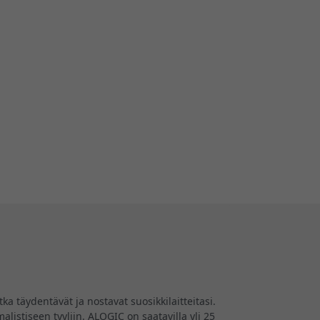
a täydentävät ja nostavat suosikkilaitteitasi.
listiseen tyyliin. ALOGIC on saatavilla yli 25