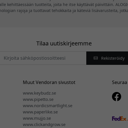
lle kehittäessään tuotteita, joita he itse käyttävät päivittäin. ALO
knologian rajoja ja tuottavat tehokkaita ja käteviä lisävarusteita, jo
Tilaa uutiskirjeemme
Rekisteröidy
Muut Vendoran sivustot
Seuraa
www.keybudz.se
www.pipetto.se
www.nordicsmartlight.se
www.paperlike.se
www.mujjo.se
www.clickandgrow.se