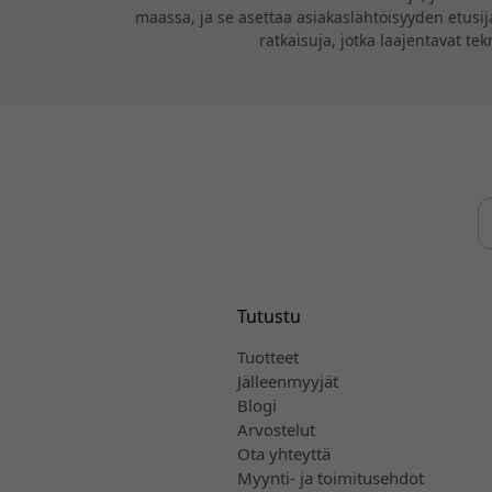
maassa, ja se asettaa asiakaslähtöisyyden etusija
ratkaisuja, jotka laajentavat te
Tutustu
Tuotteet
Jälleenmyyjät
Blogi
Arvostelut
Ota yhteyttä
Myynti- ja toimitusehdot