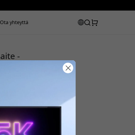
Ota yhteyttä
aite -
uskoodisi:
la saadaksesi 8% alennuksen.