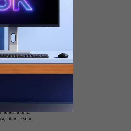
pple-laitteesi
uturistinen muotoilu,
an.
akku, joka liitetään
 nopeasti ottaa
i, joten se sopii