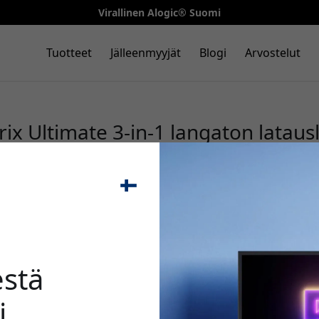
Virallinen Alogic® Suomi
Tuotteet
Jälleenmyyjät
Blogi
Arvostelut
ix Ultimate 3-in-1 langaton latausl
🎉 Alenn
stä
i
Käytä tätä koodia kassal