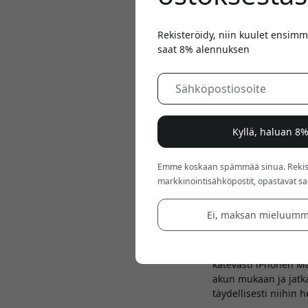
Rekisteröidy, niin kuulet ensimm
saat 8% alennuksen
Kyllä, haluan 8
Emme koskaan spämmää sinua. Rekiste
Apr 02, 2024
markkinointisähköpostit, opastavat sarj
Alogic Ultimate 3-in-
virralla niin työpöyd
Ei, maksan mieluumm
joka muistuttaa suora
Yksi Alogic Ultimate
kätevästi iPhonen M
akun mukaan ja jatka
täydellisesti niihin 