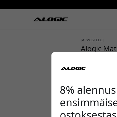
[ARVOSTELU]
Alogic Matr
MacWorld
4/5
8% alennus
ensimmäise
ostoksestas