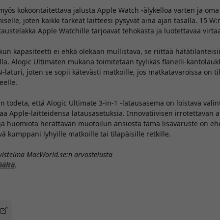
yös kokoontaitettava jalusta Apple Watch -älykelloa varten ja oma
selle, joten kaikki tärkeät laitteesi pysyvät aina ajan tasalla. 15 W
taustelakka Apple Watchille tarjoavat tehokasta ja luotettavaa virta
kun kapasiteetti ei ehkä olekaan mullistava, se riittää hätätilanteis
lla. Alogic Ultimaten mukana toimitetaan tyylikäs flanelli-kantolauk
aturi, joten se sopii kätevästi matkoille, jos matkatavaroissa on ti
eelle.
todeta, että Alogic Ultimate 3-in-1 -latausasema on loistava valinta
taa Apple-laitteidensa latausasetuksia. Innovatiivisen irrotettavan 
 ja huomiota herättävän muotoilun ansiosta tämä lisävaruste on e
ä kumppani lyhyille matkoille tai tilapäisille retkille.
iivistelmä MacWorld.se:n arvostelusta
äältä
.