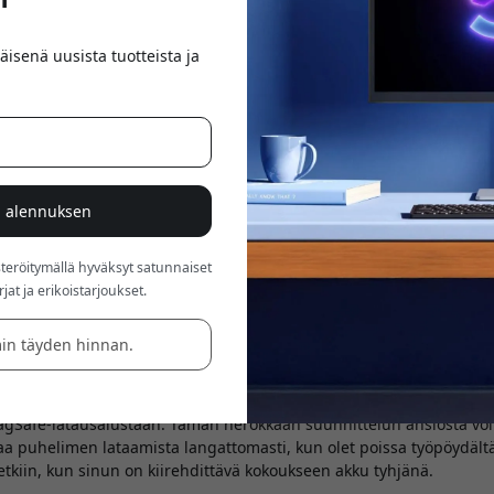
äisenä uusista tuotteista ja
% alennuksen
röitymällä hyväksyt satunnaiset
at ja erikoistarjoukset.
1 -latausasema on monipuolinen ja tyylikäs lisävaruste, joka pitää A
ällä kuin matkallakin. Tämä valkoinen muovinen laturi on tyylikäs, f
in täyden hinnan.
an Star Trekistä, ja se on silmiinpistävä lisä mihin tahansa työtila
n merkittävimmistä ominaisuuksista on sen irrotettava 5 000 mAh:n 
agSafe-latausalustaan. Tämän nerokkaan suunnittelun ansiosta voit
a puhelimen lataamista langattomasti, kun olet poissa työpöydältäs
hetkiin, kun sinun on kiirehdittävä kokoukseen akku tyhjänä.