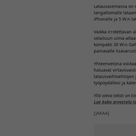
Latausasemassa on m
langattomalle lataami
iPhonelle ja 5 W:n la
Vaikka irrotettavan a
selailuun uima-altaa
kompakti 30 W:n GaN-l
painavalle lisävarust
Yhteenvetona voidaan 
haluavat virtaviivais
latausvaihtoehtojen
työpöydällesi ja kätev
Yllä oleva teksti on t
Lue koko arvostelu t
[JAKAA]