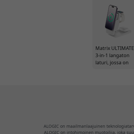
Matrix ULTIMAT
3-in-1 langaton
laturi, jossa on
5,000mAh
MagSafe Power
Bank ja 30W
virtalähde -
Valkoinen
ALOGIC on maailmanlaajuinen teknologiatarvikk
ALOGIC on intohimoinen muotoilija, joka suunn