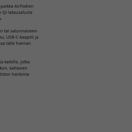
 paikka AirPodien
:n Qi-latausalusta
a.
iin tai satunnaiseen
ku, USB-C-kaapeli ja
laa tälle hieman
 kaikille, jotka
akun, kattavien
hdoton hankinta