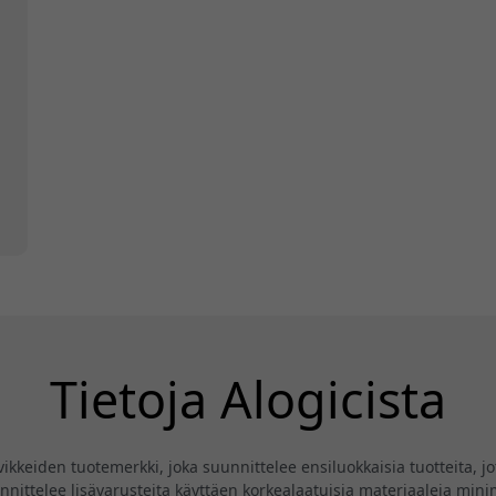
E
Tietoja Alogicista
eiden tuotemerkki, joka suunnittelee ensiluokkaisia tuotteita, jotk
ittelee lisävarusteita käyttäen korkealaatuisia materiaaleja minima