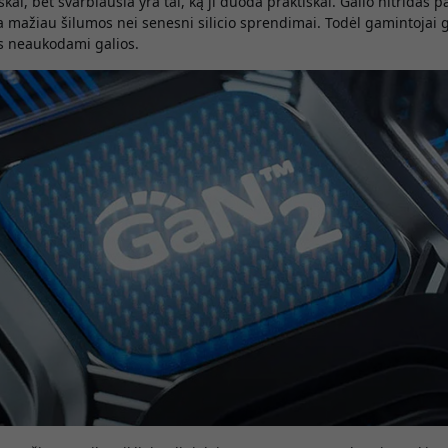
ai, bet svarbiausia yra tai, ką ji duoda praktiškai. Galio nitridas 
ia mažiau šilumos nei senesni silicio sprendimai. Todėl gamintojai g
us neaukodami galios.