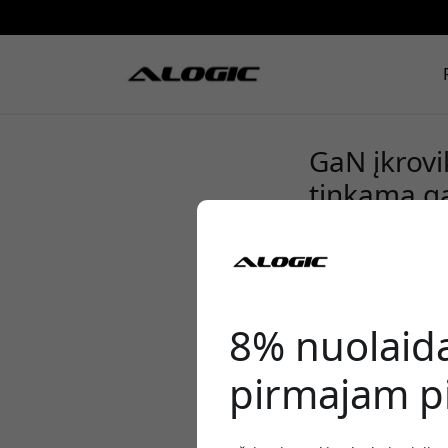
GaN įkrovik
tinkamą g
8% nuolaid
pirmajam pi