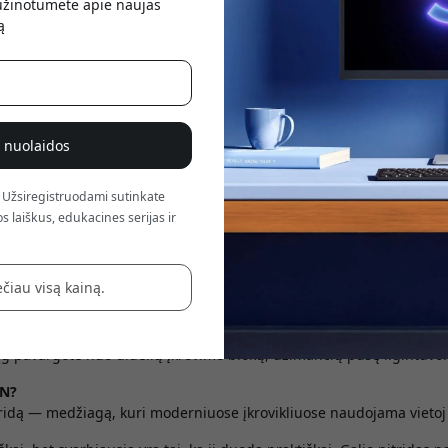
sužinotumėte apie naujas
atsis
ą
% nuolaidos
 Užsiregistruodami sutinkate
raisiais metais vis dažniau matėte ant įkroviklių pasirodant žodį „
s laiškus, edukacines serijas ir
ą gali įkrauti ir telefoną, ir planšetę, o kartais net „MacBook“ — nor
us tinklo adapterius.
čiau visą kainą.
 „GaN“ įkroviklis? Ar tai tik dar vienas techninis terminas, ar iš tiesų
taip, tam yra nemaža nauda. Ypač jei kasdien kraunate kelis įreng
iog pavargote nuo didelių įkrovimo blokų, užimančių pusę ilgintuvo.
aN?
tridą — medžiagą, kuri moderniuose įkrovikliuose naudojama vietoj tr