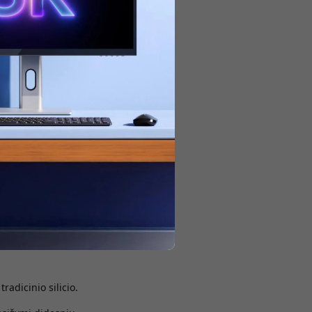
kaitydami.
GaN“. Maži USB-C
s yra gerokai mažesni
 verta keisti?
inius, daug
adicinio silicio.