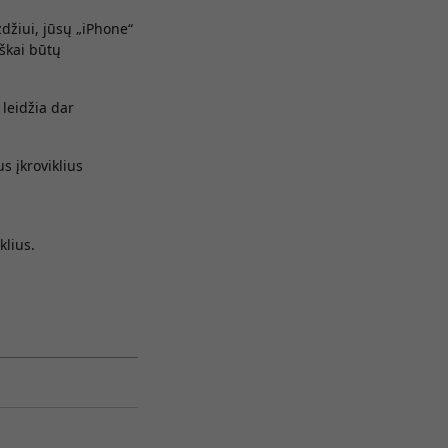
yzdžiui, jūsų „iPhone“
iškai būtų
leidžia dar
us įkroviklius
klius.