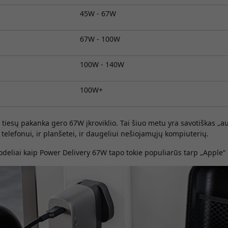
45W - 67W
67W - 100W
100W - 140W
100W+
iesų pakanka gero 67W įkroviklio. Tai šiuo metu yra savotiškas „auk
 telefonui, ir planšetei, ir daugeliui nešiojamųjų kompiuterių.
odeliai kaip Power Delivery 67W tapo tokie populiarūs tarp „Apple“