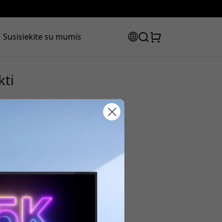
Susisiekite su mumis
kti
laidos kodas:
olaidą, naudokite šį kodą