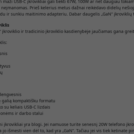
n maži USB-C įkrovikliai gali tiekti 67W, 100W ar net daugiau tokia
 neįmanomas. Prieš kelerius metus dažnai reikėdavo didelių neši
aidu ir sunkiu maitinimo adapteriu. Dabar daugelis „GaN“ įkroviklių 
iklis
įkroviklio ir tradicinio įkroviklio kasdienybėje jaučiamas gana greit
klis:
snis
tyvus
dų
 lengvesnis
lę galią kompaktišku formatu
o su keliais USB-C lizdais
lionėms ir darbo stalui
ni įkrovikliai yra blogi. Jei namuose turite senesnį 20W telefono įkrov
 jo išmesti vien dėl to, kad yra „GaN“. Tačiau jei vis tiek ketinate pi