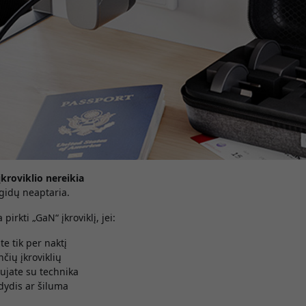
įkroviklio nereikia
 gidų neaptaria.
pirkti „GaN“ įkroviklį, jei:
e tik per naktį
nčių įkroviklių
ujate su technika
dydis ar šiluma