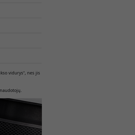
so vidurys“, nes jis
 naudotojų.