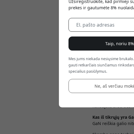
Užsiregistruokite, kad pirmieji 
prekes ir gautumėte 8% nuolaid
Taip, noriu 8
May 23, 2026
Mes jums niekada nesiųsime brukalo.
Jūs tikriausiai pasta
gauti retkarčiais siunčiamus rinkodaro
įkrovikliai, kurie es
specialius pasiūlymus.
už senus, gremėzdišk
Ne, aš verčiau mokė
Bet kas iš tikrųjų yra
Trumpas atsakymas: 
keliaujate arba ties
Kas iš tikrųjų yra G
GaN reiškia galio ni