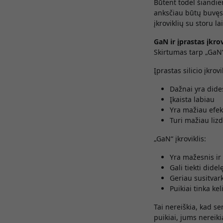
Būtent todėl šiandie
anksčiau būtų buvęs
įkroviklių su storu l
GaN ir įprastas įkrov
Skirtumas tarp „GaN“ 
Įprastas silicio įkrovi
Dažnai yra dide
Įkaista labiau
Yra mažiau efek
Turi mažiau liz
„GaN“ įkroviklis:
Yra mažesnis ir
Gali tiekti dide
Geriau susitvark
Puikiai tinka ke
Tai nereiškia, kad se
puikiai, jums nereikia