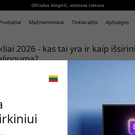
Oficialus Alogic®, atstovas Lietuva
Produktai
Mažmenininkai
Tinklaraštis
Apžvalgos
liai 2026 - kas tai yra ir kaip išsirin
alingumą?
🎉 Jūsų nuo
a
rkiniui
Norėdami gauti 8% nu