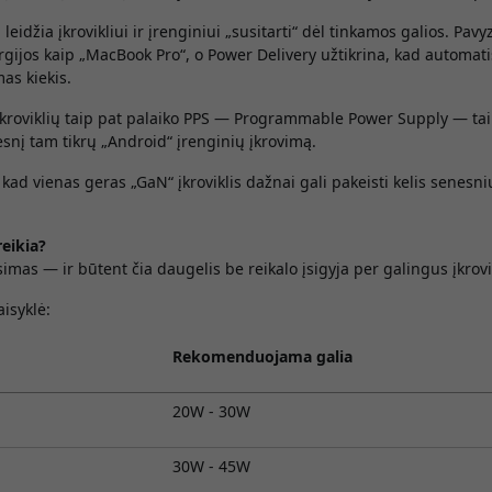
 leidžia įkrovikliui ir įrenginiui „susitarti“ dėl tinkamos galios. Pav
ergijos kaip „MacBook Pro“, o Power Delivery užtikrina, kad automat
s kiekis.
kroviklių taip pat palaiko PPS — Programmable Power Supply — tai 
esnį tam tikrų „Android“ įrenginių įkrovimą.
a, kad vienas geras „GaN“ įkroviklis dažnai gali pakeisti kelis senesni
reikia?
imas — ir būtent čia daugelis be reikalo įsigyja per galingus įkrovi
aisyklė:
Rekomenduojama galia
20W - 30W
30W - 45W