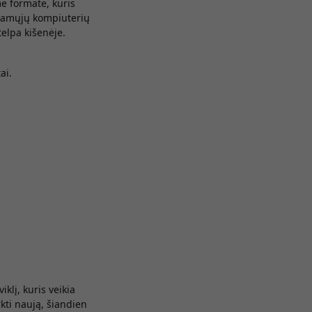
me formate, kuris
ojamųjų kompiuterių
telpa kišenėje.
ai.
iklį, kuris veikia
rkti naują, šiandien