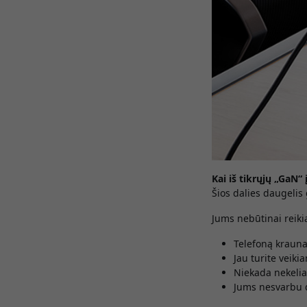
Kai iš tikrųjų „GaN“ 
Šios dalies daugelis
Jums nebūtinai reikia 
Telefoną kraunat
Jau turite veikia
Niekada nekelia
Jums nesvarbu 