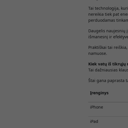
Tai technologija, kuri
nereikia tiek pat en
perduodamas tinkama
Daugelis naujesnių į
išmanesnį ir efektyv
Praktiškai tai reiški
namuose.
Kiek vatų iš tikrųjų 
Tai dažniausias klaus
Štai gana paprasta t
Įrenginys
iPhone
iPad