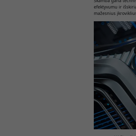
Skamba gana technišk
efektyvumu ir išskir
mažesnius įkrovikli