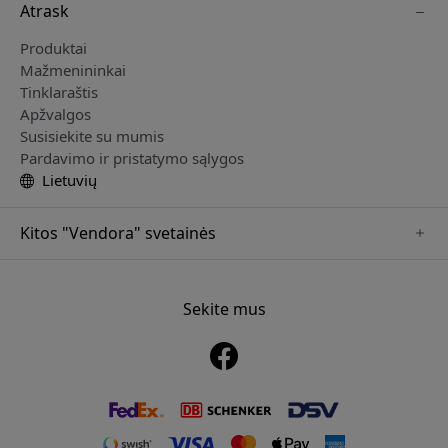
Atrask
Produktai
Mažmenininkai
Tinklaraštis
Apžvalgos
Susisiekite su mumis
Pardavimo ir pristatymo sąlygos
Lietuvių
Kitos "Vendora" svetainės
www.keybudz.se
www.pipetto.se
Sekite mus
www.nordicsmartlight.se
www.paperlike.se
www.mujjo.se
www.clickandgrow.se
www.plaud.se