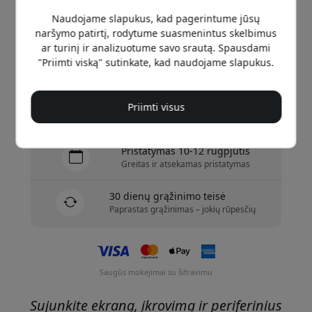
Naudojame slapukus, kad pagerintume jūsų
Pirkti dabar
naršymo patirtį, rodytume suasmenintus skelbimus
ar turinį ir analizuotume savo srautą. Spausdami
"Priimti viską" sutinkate, kad naudojame slapukus.
Yra sandėlyje – paruošta išsiųsti
Pristatymas 9.99 EUR į Lietuva
Priimti visus
Jokių paslėptų mokesčių
Pristatymas 10-12 rugpjūtis
Greitas ir atsekamas pristatymas
30 dienų grąžinimo teisė
Paprastas grąžinimas – jokių rūpesčių
Saugūs mokėjimai su šifravimu
Sujunkite ekraną, įkrovimą ir periferinius